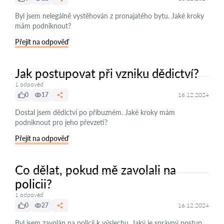
Byl jsem nelegálně vystěhován z pronajatého bytu. Jaké kroky
mám podniknout?
Přejít na odpověď
Jak postupovat při vzniku dědictví?
1 odpověď
0
17
16.12.2024
Dostal jsem dědictví po příbuzném. Jaké kroky mám
podniknout pro jeho převzetí?
Přejít na odpověď
Co dělat, pokud mě zavolali na
policii?
1 odpověď
0
27
16.12.2024
Byl jsem zavolán na policii k výslechu. Jaký je správný postup,