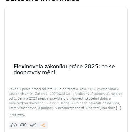
Flexinovela zákoníku práce 2025: co se
doopravdy mění
Zákoník práce prošel od léta 2025 do začátku roku 2026 dvěma vlnami
zásadních změn. Zákon č. 120/2025 Sb., přezdívaný „flexinovela“, nejprve
od 1. června 2025 přepsal pravidla pro výpovědi, zkušební dobu a
rodičovskou dovolenou – a od 1. ledna 2026 na to navázala druhá vlna,
která výrazně zvýšila podporu v nezaměstnanosti. Obě fáze jsou dnes […]
7.08.2026
0
0
5