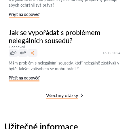
abych ochránil svá práva?
Přejít na odpověď
Jak se vypořádat s problémem
nelegálních sousedů?
1 odpověď
0
9
16.12.2024
Mám problém s nelegálními sousedy, kteří nelegálně zůstávají v
bytě. Jakým způsobem se mohu bránit?
Přejít na odpověď
Všechny otázky
Užitečné informace