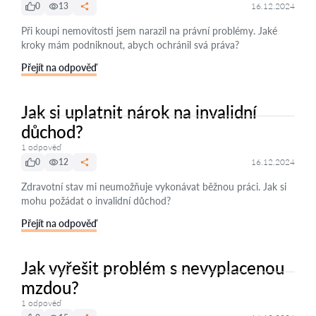
0
13
16.12.2024
Při koupi nemovitosti jsem narazil na právní problémy. Jaké
kroky mám podniknout, abych ochránil svá práva?
Přejít na odpověď
Jak si uplatnit nárok na invalidní
důchod?
1 odpověď
0
12
16.12.2024
Zdravotní stav mi neumožňuje vykonávat běžnou práci. Jak si
mohu požádat o invalidní důchod?
Přejít na odpověď
Jak vyřešit problém s nevyplacenou
mzdou?
1 odpověď