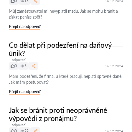
0
15
16.12.2024
Můj zaměstnavatel mi nevyplatil mzdu. Jak se mohu bránit a
získat peníze zpět?
Přejít na odpověď
Co dělat při podezření na daňový
únik?
1 odpověď
0
5
16.12.2024
Mám podezření, že firma, u které pracuji, neplatí správně daně.
Jak mám postupovat?
Přejít na odpověď
Jak se bránit proti neoprávněné
výpovědi z pronájmu?
1 odpověď
0
22
16.12.2024