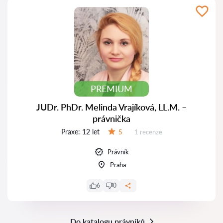
PREMIUM
JUDr. PhDr. Melinda Vrajíková, LL.M. –
právnička
Praxe:
12 let
Recenzí:
5
1 recenze
Hodnocení:
Právník
Praha
6
0
Do katalogu právníků