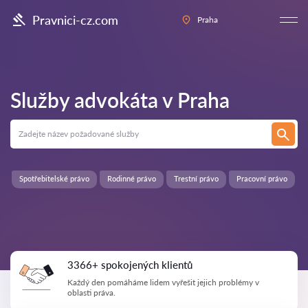
Pravnici-cz.com
Praha
Služby advokáta v
Praha
Spotřebitelské právo
Rodinné právo
Trestní právo
Pracovní právo
3366+ spokojených klientů
Každý den pomáháme lidem vyřešit jejich problémy v
oblasti práva.