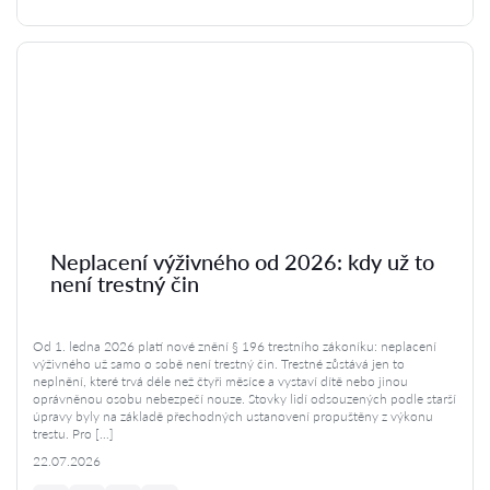
Neplacení výživného od 2026: kdy už to
není trestný čin
Od 1. ledna 2026 platí nové znění § 196 trestního zákoníku: neplacení
výživného už samo o sobě není trestný čin. Trestné zůstává jen to
neplnění, které trvá déle než čtyři měsíce a vystaví dítě nebo jinou
oprávněnou osobu nebezpečí nouze. Stovky lidí odsouzených podle starší
úpravy byly na základě přechodných ustanovení propuštěny z výkonu
trestu. Pro […]
22.07.2026