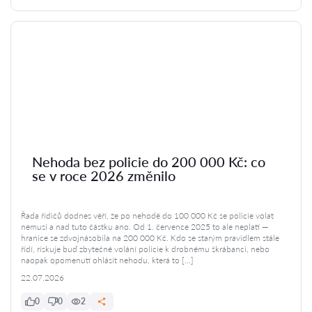
Nehoda bez policie do 200 000 Kč: co
se v roce 2026 změnilo
Řada řidičů dodnes věří, že po nehodě do 100 000 Kč se policie volat
nemusí a nad tuto částku ano. Od 1. července 2025 to ale neplatí —
hranice se zdvojnásobila na 200 000 Kč. Kdo se starým pravidlem stále
řídí, riskuje buď zbytečné volání policie k drobnému škrábanci, nebo
naopak opomenutí ohlásit nehodu, která to […]
22.07.2026
0
0
2