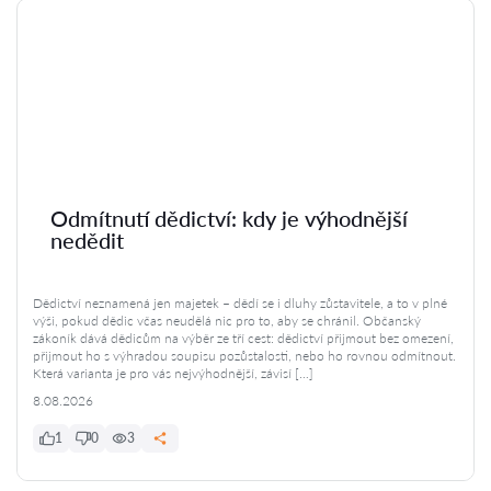
Odmítnutí dědictví: kdy je výhodnější
nedědit
Dědictví neznamená jen majetek – dědí se i dluhy zůstavitele, a to v plné
výši, pokud dědic včas neudělá nic pro to, aby se chránil. Občanský
zákoník dává dědicům na výběr ze tří cest: dědictví přijmout bez omezení,
přijmout ho s výhradou soupisu pozůstalosti, nebo ho rovnou odmítnout.
Která varianta je pro vás nejvýhodnější, závisí […]
8.08.2026
1
0
3