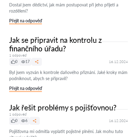
Dostal jsem dědictví, jak mám postupovat při jeho přijetí a
rozdělení?
Přejít na odpověď
Jak se připravit na kontrolu z
finančního úřadu?
1 odpověď
0
17
16.12.2024
Byl jsem vyzván k kontrole daňového přiznání. Jaké kroky mám
podniknout, abych se připravil?
Přejít na odpověď
Jak řešit problémy s pojišťovnou?
1 odpověď
0
6
16.12.2024
Pojišťovna mi odmítla vyplatit pojistné plnění. Jak mohu tuto