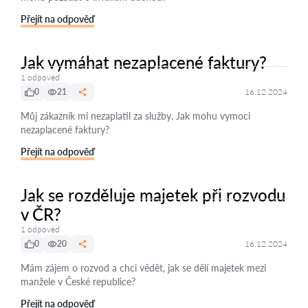
Přejít na odpověď
Jak vymáhat nezaplacené faktury?
1 odpověď
0
21
16.12.2024
Můj zákazník mi nezaplatil za služby. Jak mohu vymoci
nezaplacené faktury?
Přejít na odpověď
Jak se rozděluje majetek při rozvodu
v ČR?
1 odpověď
0
20
16.12.2024
Mám zájem o rozvod a chci vědět, jak se dělí majetek mezi
manžele v České republice?
Přejít na odpověď