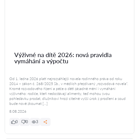
Výživné na dítě 2026: nová pravidla
vymáhání a výpočtu
Od 1. ledna 2026 platí nejrozsáhlejší novela rodinného práva od roku
2014 – zákon č. 268/2025 Sb., v médiích přezdívaný „rozvodová novela“.
Kromě rozvodového řízení a péče o děti zásadně mění i vymáhání
výživného: rodiče, kteří nedostávají alimenty, teď mohou svou
pohledávku prodat, dlužníkovi hrozí citelně vyšší úrok z prodlení a soud
bude nově zkoumat […]
8.08.2026
0
0
3