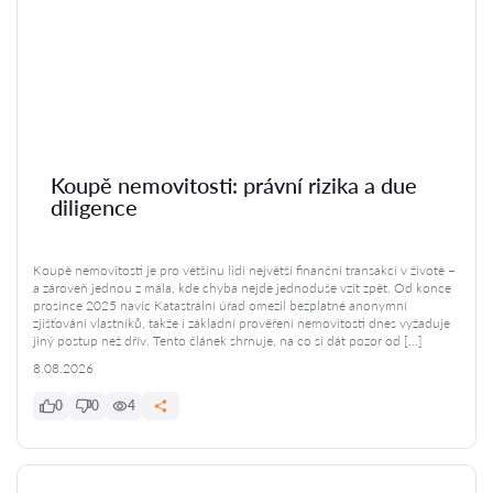
Koupě nemovitosti: právní rizika a due
diligence
Koupě nemovitosti je pro většinu lidí největší finanční transakcí v životě –
a zároveň jednou z mála, kde chyba nejde jednoduše vzít zpět. Od konce
prosince 2025 navíc Katastrální úřad omezil bezplatné anonymní
zjišťování vlastníků, takže i základní prověření nemovitosti dnes vyžaduje
jiný postup než dřív. Tento článek shrnuje, na co si dát pozor od […]
8.08.2026
0
0
4