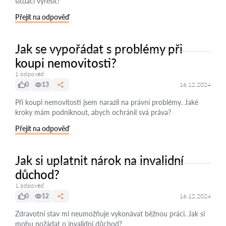
situaci vyřešit?
Přejít na odpověď
Jak se vypořádat s problémy při
koupi nemovitosti?
1 odpověď
0
13
16.12.2024
Při koupi nemovitosti jsem narazil na právní problémy. Jaké
kroky mám podniknout, abych ochránil svá práva?
Přejít na odpověď
Jak si uplatnit nárok na invalidní
důchod?
1 odpověď
0
12
16.12.2024
Zdravotní stav mi neumožňuje vykonávat běžnou práci. Jak si
mohu požádat o invalidní důchod?