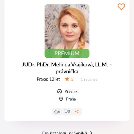
PREMIUM
JUDr. PhDr. Melinda Vrajíková, LL.M. –
právnička
Praxe:
12 let
Recenzí:
5
1 recenze
Hodnocení:
Právník
Praha
6
0
Do katalogu právníků