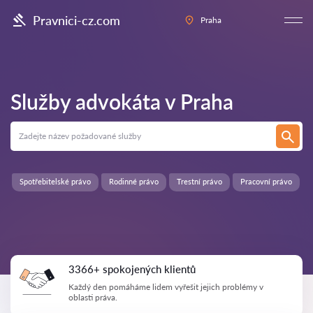
Pravnici-cz.com
Praha
Služby advokáta v
Praha
Spotřebitelské právo
Rodinné právo
Trestní právo
Pracovní právo
3366+ spokojených klientů
Každý den pomáháme lidem vyřešit jejich problémy v
oblasti práva.