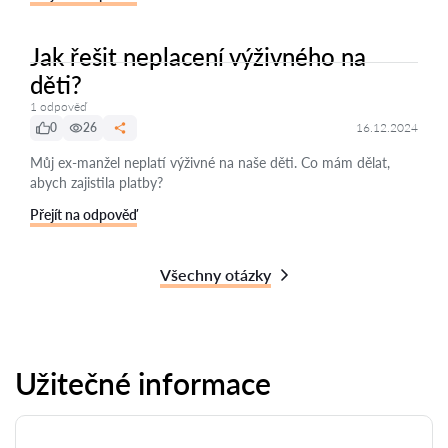
Jak řešit neplacení výživného na
děti?
1 odpověď
0
26
16.12.2024
Můj ex-manžel neplatí výživné na naše děti. Co mám dělat,
abych zajistila platby?
Přejít na odpověď
Všechny otázky
Užitečné informace