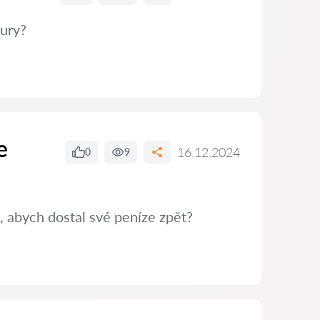
tury?
e
16.12.2024
0
9
, abych dostal své peníze zpět?