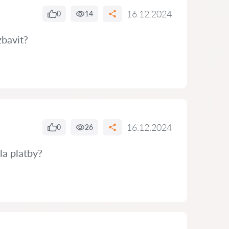
16.12.2024
0
14
zbavit?
16.12.2024
0
26
la platby?