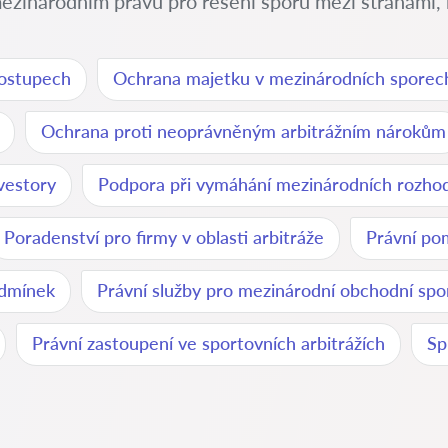
mezinárodním právu pro řešení sporů mezi stranami, k
postupech
Ochrana majetku v mezinárodních sporec
Ochrana proti neoprávněným arbitrážním nárokům
nvestory
Podpora při vymáhání mezinárodních rozho
Poradenství pro firmy v oblasti arbitráže
Právní pom
odmínek
Právní služby pro mezinárodní obchodní spo
Právní zastoupení ve sportovních arbitrážích
Sp