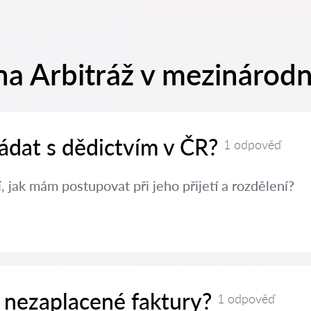
na Arbitráž v mezinárod
ádat s dědictvím v ČR?
1 odpověď
, jak mám postupovat při jeho přijetí a rozdělení?
 nezaplacené faktury?
1 odpověď