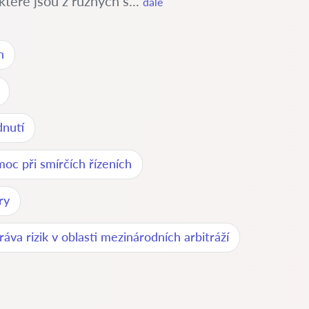
teré jsou z různých s...
dále
h
dnutí
oc při smírčích řízeních
ry
ráva rizik v oblasti mezinárodních arbitráží