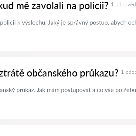
kud mě zavolali na policii?
1 odpověď
policii k výslechu. Jaký je správný postup, abych oc
 ztrátě občanského průkazu?
1 odp
čanský průkaz. Jak mám postupovat a co vše potřebuj