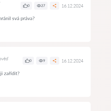
16.12.2024
0
27
hránil svá práva?
ověď
16.12.2024
0
9
i zařídit?