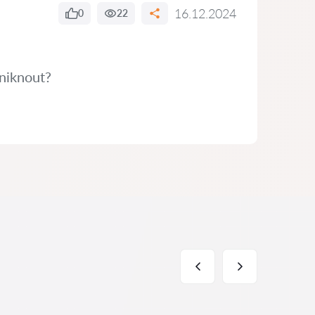
16.12.2024
0
22
niknout?