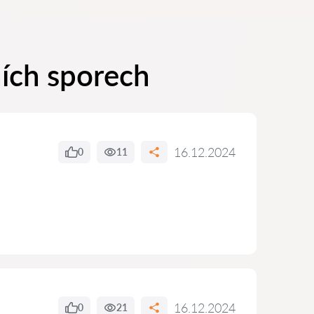
ních sporech
16.12.2024
0
11
16.12.2024
0
21