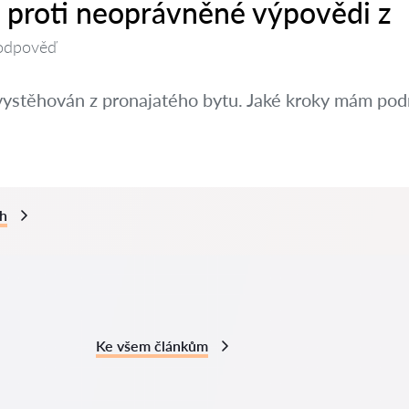
t proti neoprávněné výpovědi z
odpověď
vystěhován z pronajatého bytu. Jaké kroky mám pod
ch
Ke všem článkům