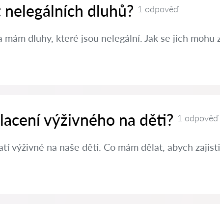
t nelegálních dluhů?
1 odpověď
 mám dluhy, které jsou nelegální. Jak se jich mohu 
placení výživného na děti?
1 odpověď
í výživné na naše děti. Co mám dělat, abych zajisti