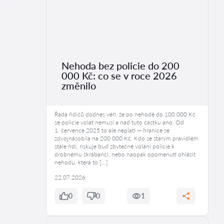
Nehoda bez policie do 200
000 Kč: co se v roce 2026
změnilo
Řada řidičů dodnes věří, že po nehodě do 100 000 Kč
se policie volat nemusí a nad tuto částku ano. Od
1. července 2025 to ale neplatí — hranice se
zdvojnásobila na 200 000 Kč. Kdo se starým pravidlem
stále řídí, riskuje buď zbytečné volání policie k
drobnému škrábanci, nebo naopak opomenutí ohlásit
nehodu, která to […]
22.07.2026
0
0
1