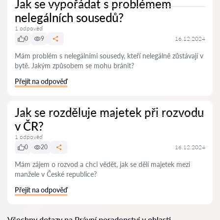
Jak se vypořádat s problémem
nelegálních sousedů?
1 odpověď
0
9
16.12.2024
Mám problém s nelegálními sousedy, kteří nelegálně zůstávají v
bytě. Jakým způsobem se mohu bránit?
Přejít na odpověď
Jak se rozděluje majetek při rozvodu
v ČR?
1 odpověď
0
20
16.12.2024
Mám zájem o rozvod a chci vědět, jak se dělí majetek mezi
manžele v České republice?
Přejít na odpověď
Všechny dotazy na Právní poradenství v oblasti