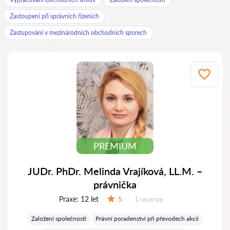
Zastoupení při správních řízeních
Zastupování v mezinárodních obchodních sporech
PREMIUM
JUDr. PhDr. Melinda Vrajíková, LL.M. –
právnička
Praxe:
12 let
Recenzí:
5
1 recenze
Hodnocení:
Založení společnosti
Právní poradenství při převodech akcií