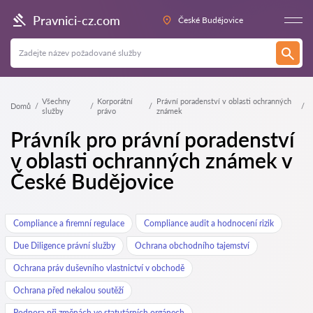
Pravnici-cz.com
České Budějovice
Všechny
Korporátní
Právní poradenství v oblasti ochranných
Domů
služby
právo
známek
Právník pro právní poradenství
v oblasti ochranných známek v
České Budějovice
Compliance a firemní regulace
Compliance audit a hodnocení rizik
Due Diligence právní služby
Ochrana obchodního tajemství
Ochrana práv duševního vlastnictví v obchodě
Ochrana před nekalou soutěží
Podpora při změnách ve statutárních orgánech