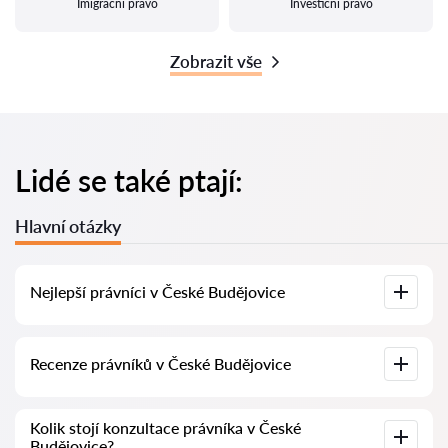
Imigrační právo
Investiční právo
Zobrazit vše
Lidé se také ptají:
Hlavní otázky
Nejlepší právníci v České Budějovice
U nás najdete seznam nejlepších právníků v České
Recenze právníků v České Budějovice
Budějovice s kompletními informacemi. Ceny, recenze,
telefonní číslo a adresa.
Na naší službě najdete skutečné recenze právníků,
Kolik stojí konzultace právníka v České
neodstraňujeme negativní recenze a není možné je uměle
Budějovice?