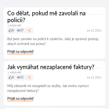
Co dělat, pokud mě zavolali na
policii?
1 odpověď
0
27
16.12.2024
Byl jsem zavolán na policii k výslechu. Jaký je správný postup,
abych ochránil svá práva?
Přejít na odpověď
Jak vymáhat nezaplacené faktury?
1 odpověď
0
21
16.12.2024
Můj zákazník mi nezaplatil za služby. Jak mohu vymoci
nezaplacené faktury?
Přejít na odpověď