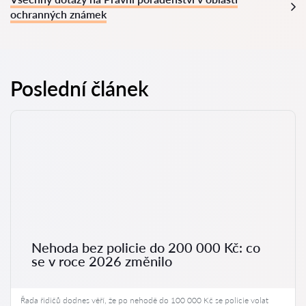
ochranných známek
Poslední článek
Nehoda bez policie do 200 000 Kč: co
se v roce 2026 změnilo
Řada řidičů dodnes věří, že po nehodě do 100 000 Kč se policie volat