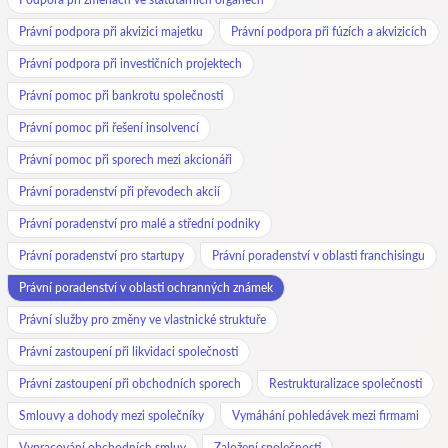
Právní podpora při akvizici majetku
Právní podpora při fúzích a akvizicích
Právní podpora při investičních projektech
Právní pomoc při bankrotu společnosti
Právní pomoc při řešení insolvencí
Právní pomoc při sporech mezi akcionáři
Právní poradenství při převodech akcií
Právní poradenství pro malé a střední podniky
Právní poradenství pro startupy
Právní poradenství v oblasti franchisingu
Právní poradenství v oblasti ochranných známek
Právní služby pro změny ve vlastnické struktuře
Právní zastoupení při likvidaci společnosti
Právní zastoupení při obchodních sporech
Restrukturalizace společnosti
Smlouvy a dohody mezi společníky
Vymáhání pohledávek mezi firmami
Vypracování obchodních smluv
Založení společnosti