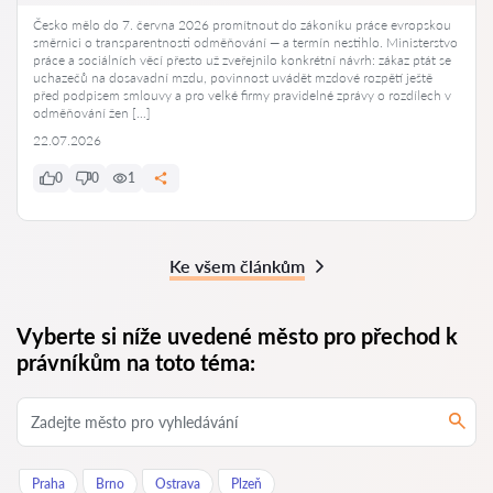
Česko mělo do 7. června 2026 promítnout do zákoníku práce evropskou
směrnici o transparentnosti odměňování — a termín nestihlo. Ministerstvo
práce a sociálních věcí přesto už zveřejnilo konkrétní návrh: zákaz ptát se
uchazečů na dosavadní mzdu, povinnost uvádět mzdové rozpětí ještě
před podpisem smlouvy a pro velké firmy pravidelné zprávy o rozdílech v
odměňování žen […]
22.07.2026
0
0
1
Ke všem článkům
Vyberte si níže uvedené město pro přechod k
právníkům na toto téma:
Praha
Brno
Ostrava
Plzeň