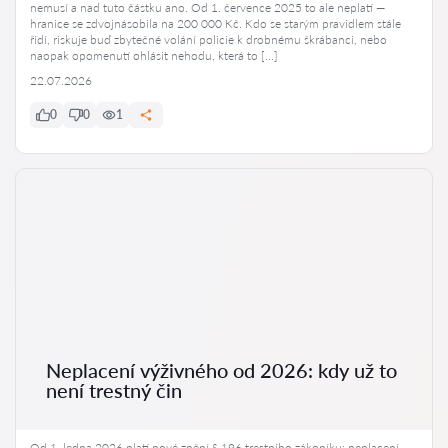
nemusí a nad tuto částku ano. Od 1. července 2025 to ale neplatí —
hranice se zdvojnásobila na 200 000 Kč. Kdo se starým pravidlem stále
řídí, riskuje buď zbytečné volání policie k drobnému škrábanci, nebo
naopak opomenutí ohlásit nehodu, která to […]
22.07.2026
0
0
1
Neplacení výživného od 2026: kdy už to
není trestný čin
Od 1. ledna 2026 platí nové znění § 196 trestního zákoníku: neplacení