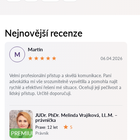
Nejnovější recenze
Martin
M
06.04.2026
Velmi profesionální přístup a skvělá komunikace. Paní
advokátka mi vše srozumitelně vysvětlila a pomohla najít
rychlé a efektivní řešení mé situace. Oceňuji její pečlivost a
lidský přístup. Určitě doporučuji.
JUDr. PhDr. Melinda Vrajíková, LL.M. –
právnička
Praxe:
12 let
5
Hodnocení:
PREMIUM
Právník