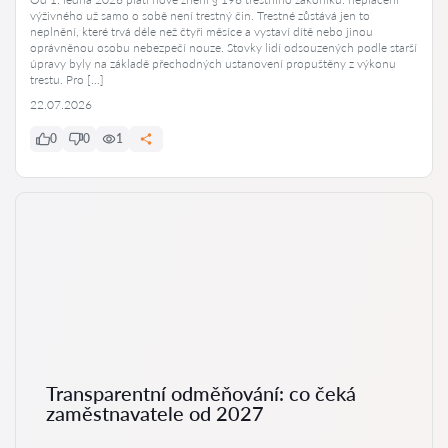
výživného už samo o sobě není trestný čin. Trestné zůstává jen to
neplnění, které trvá déle než čtyři měsíce a vystaví dítě nebo jinou
oprávněnou osobu nebezpečí nouze. Stovky lidí odsouzených podle starší
úpravy byly na základě přechodných ustanovení propuštěny z výkonu
trestu. Pro […]
22.07.2026
0
0
1
Transparentní odměňování: co čeká
zaměstnavatele od 2027