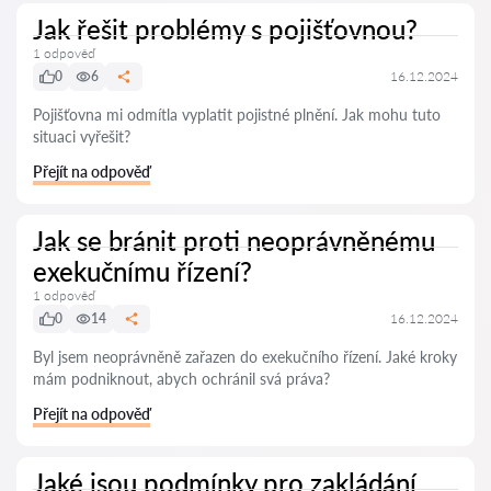
Jak řešit problémy s pojišťovnou?
1 odpověď
0
6
16.12.2024
Pojišťovna mi odmítla vyplatit pojistné plnění. Jak mohu tuto
situaci vyřešit?
Přejít na odpověď
Jak se bránit proti neoprávněnému
exekučnímu řízení?
1 odpověď
0
14
16.12.2024
Byl jsem neoprávněně zařazen do exekučního řízení. Jaké kroky
mám podniknout, abych ochránil svá práva?
Přejít na odpověď
Jaké jsou podmínky pro zakládání