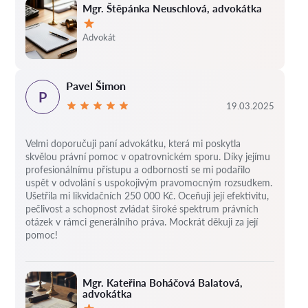
Mgr. Štěpánka Neuschlová, advokátka
Hodnocení:
Advokát
Pavel Šimon
P
19.03.2025
Velmi doporučuji paní advokátku, která mi poskytla
skvělou právní pomoc v opatrovnickém sporu. Díky jejímu
profesionálnímu přístupu a odbornosti se mi podařilo
uspět v odvolání s uspokojivým pravomocným rozsudkem.
Ušetřila mi likvidačních 250 000 Kč. Oceňuji její efektivitu,
pečlivost a schopnost zvládat široké spektrum právních
otázek v rámci generálního práva. Mockrát děkuji za její
pomoc!
Mgr. Kateřina Boháčová Balatová,
advokátka