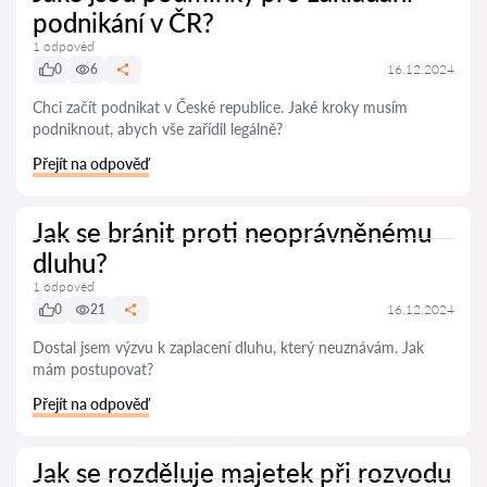
podnikání v ČR?
1 odpověď
0
6
16.12.2024
Chci začít podnikat v České republice. Jaké kroky musím
podniknout, abych vše zařídil legálně?
Přejít na odpověď
Jak se bránit proti neoprávněnému
dluhu?
1 odpověď
0
21
16.12.2024
Dostal jsem výzvu k zaplacení dluhu, který neuznávám. Jak
mám postupovat?
Přejít na odpověď
Jak se rozděluje majetek při rozvodu