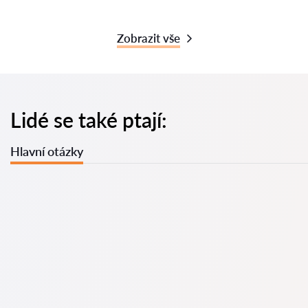
Zobrazit vše
Lidé se také ptají:
Hlavní otázky
U nás najdete seznam nejlepších právníků v s kompletními