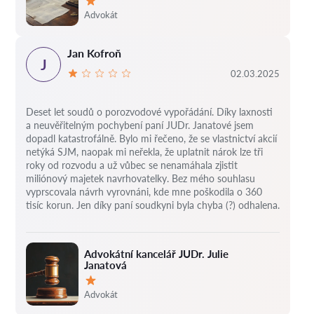
Hodnocení:
Advokát
Jan Kofroň
J
02.03.2025
Deset let soudů o porozvodové vypořádání.
Díky laxnosti
a neuvěřitelným pochybení paní JUDr. Janatové jsem
dopadl katastrofálně.
Bylo mi řečeno, že se vlastnictví akcií
netýká SJM, naopak mi neřekla, že uplatnit nárok lze tři
roky od rozvodu a už vůbec se nenamáhala zjistit
miliónový majetek navrhovatelky.
Bez mého souhlasu
vyprscovala návrh vyrovnáni, kde mne poškodila o 360
tisíc korun.
Jen díky paní soudkyni byla chyba (?) odhalena.
Advokátní kancelář JUDr. Julie
Janatová
Hodnocení:
Advokát