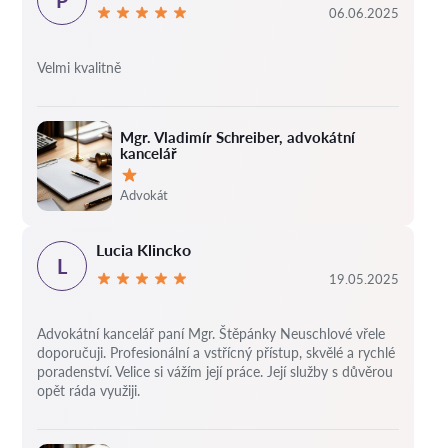
06.06.2025
Velmi kvalitně
Mgr. Vladimír Schreiber, advokátní
kancelář
Hodnocení:
Advokát
Lucia Klincko
L
19.05.2025
Advokátní kancelář paní Mgr. Štěpánky Neuschlové vřele
doporučuji. Profesionální a vstřícný přístup, skvělé a rychlé
poradenství. Velice si vážím její práce. Její služby s důvěrou
opět ráda využiji.