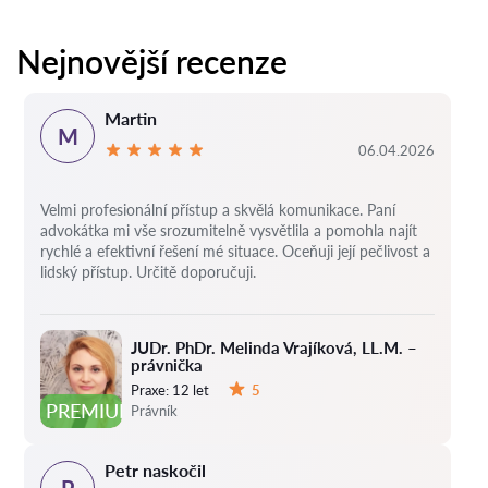
Nejnovější recenze
Martin
M
06.04.2026
Velmi profesionální přístup a skvělá komunikace. Paní
advokátka mi vše srozumitelně vysvětlila a pomohla najít
rychlé a efektivní řešení mé situace. Oceňuji její pečlivost a
lidský přístup. Určitě doporučuji.
JUDr. PhDr. Melinda Vrajíková, LL.M. –
právnička
Praxe:
12 let
5
Hodnocení:
PREMIUM
Právník
Petr naskočil
P