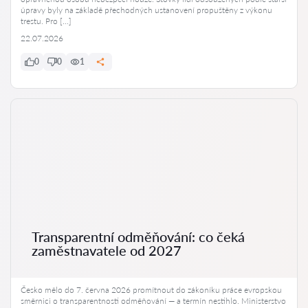
úpravy byly na základě přechodných ustanovení propuštěny z výkonu
trestu. Pro […]
22.07.2026
0
0
1
Transparentní odměňování: co čeká
zaměstnavatele od 2027
Česko mělo do 7. června 2026 promítnout do zákoníku práce evropskou
směrnici o transparentnosti odměňování — a termín nestihlo. Ministerstvo