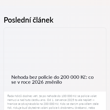
Poslední článek
Nehoda bez policie do 200 000 Kč: co
se v roce 2026 změnilo
Řada řidičů dodnes věří, že po nehodě do 100 000 Kč se policie volat
nemusí a nad tuto částku ano. Od 1. července 2025 to ale neplatí —
hranice se zdvojnásobila na 200 000 Kč. Kdo se starým pravidlem stále
řídí, riskuje buď zbytečné volání policie k drobnému škrábanci, nebo