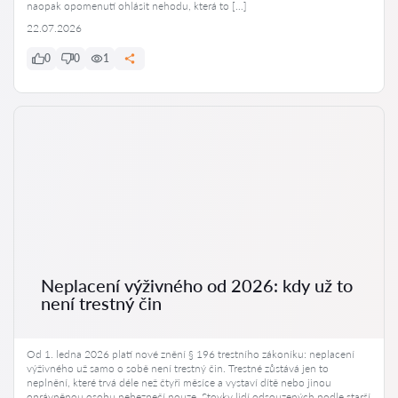
naopak opomenutí ohlásit nehodu, která to […]
22.07.2026
0
0
1
Neplacení výživného od 2026: kdy už to
není trestný čin
Od 1. ledna 2026 platí nové znění § 196 trestního zákoníku: neplacení
výživného už samo o sobě není trestný čin. Trestné zůstává jen to
neplnění, které trvá déle než čtyři měsíce a vystaví dítě nebo jinou
oprávněnou osobu nebezpečí nouze. Stovky lidí odsouzených podle starší