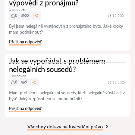
výpovědi z pronájmu?
1 odpověď
0
22
16.12.2024
Byl jsem nelegálně vystěhován z pronajatého bytu. Jaké kroky
mám podniknout?
Přejít na odpověď
Jak se vypořádat s problémem
nelegálních sousedů?
1 odpověď
0
9
16.12.2024
Mám problém s nelegálními sousedy, kteří nelegálně zůstávají v
bytě. Jakým způsobem se mohu bránit?
Přejít na odpověď
Všechny dotazy na Investiční právo