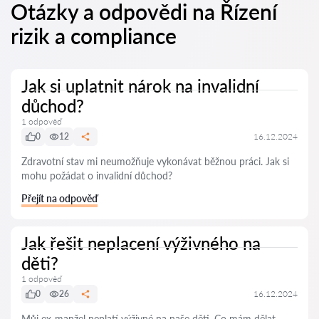
Otázky a odpovědi na Řízení
rizik a compliance
Jak si uplatnit nárok na invalidní
důchod?
1 odpověď
0
12
16.12.2024
Zdravotní stav mi neumožňuje vykonávat běžnou práci. Jak si
mohu požádat o invalidní důchod?
Přejít na odpověď
Jak řešit neplacení výživného na
děti?
1 odpověď
0
26
16.12.2024
Můj ex-manžel neplatí výživné na naše děti. Co mám dělat,