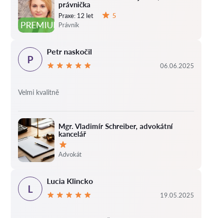
právnička
Praxe:
12 let
5
Hodnocení:
PREMIUM
Právník
Petr naskočil
P
06.06.2025
Velmi kvalitně
Mgr. Vladimír Schreiber, advokátní
kancelář
Hodnocení:
Advokát
Lucia Klincko
L
19.05.2025