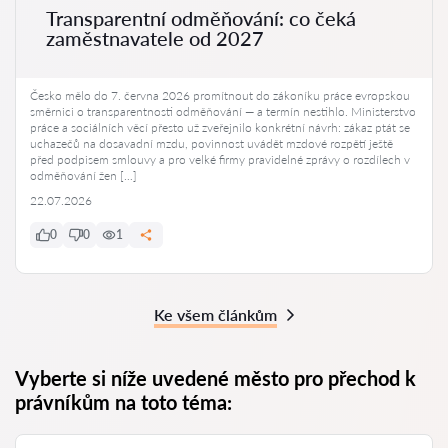
Transparentní odměňování: co čeká
zaměstnavatele od 2027
Česko mělo do 7. června 2026 promítnout do zákoníku práce evropskou
směrnici o transparentnosti odměňování — a termín nestihlo. Ministerstvo
práce a sociálních věcí přesto už zveřejnilo konkrétní návrh: zákaz ptát se
uchazečů na dosavadní mzdu, povinnost uvádět mzdové rozpětí ještě
před podpisem smlouvy a pro velké firmy pravidelné zprávy o rozdílech v
odměňování žen […]
22.07.2026
0
0
1
Ke všem článkům
Vyberte si níže uvedené město pro přechod k
právníkům na toto téma: