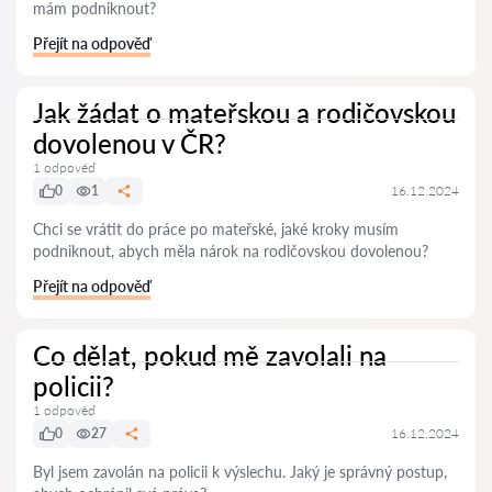
mám podniknout?
Přejít na odpověď
Jak žádat o mateřskou a rodičovskou
dovolenou v ČR?
1 odpověď
0
1
16.12.2024
Chci se vrátit do práce po mateřské, jaké kroky musím
podniknout, abych měla nárok na rodičovskou dovolenou?
Přejít na odpověď
Co dělat, pokud mě zavolali na
policii?
1 odpověď
0
27
16.12.2024
Byl jsem zavolán na policii k výslechu. Jaký je správný postup,