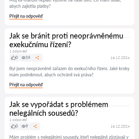
abych zajistila platby?
Přejít na odpověď
Jak se bránit proti neoprávněnému
exekučnímu řízení?
1 odpověď
0
14
16.12.2024
Byl jsem neoprávněně zařazen do exekučního řízení. Jaké kroky
mám podniknout, abych ochránil svá práva?
Přejít na odpověď
Jak se vypořádat s problémem
nelegálních sousedů?
1 odpověď
0
9
16.12.2024
Mám problém s nelegálními sousedy, kteří nelegálně zůstávají v