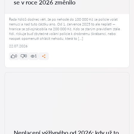
se v roce 2026 změnilo
Řada řidičů dodnes věří, že po nehodě do 100 000 Kč se policie volat
nemusí a nad tuto částku ano. Od 1. července 2025 to ale neplatí —
hranice se zdvojnásobila na 200 000 Kč. Kdo se starým pravidlem stále
řídí, riskuje buď zbytečné volání policie k drobnému škrábanci, nebo
naopak opomenutí ohlásit nehodu, která to […]
22.07.2026
0
0
1
Neplacení výživného od 2026: kdy už to