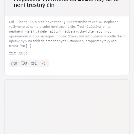
není trestný čin
Od 1. ledna 2026 platí nové znění § 196 trestního zákoníku: neplacení
výživného už samo o sobě není trestný čin. Trestné zůstává jen to
neplnění, které trvá déle než čtyři měsíce a vystaví dítě nebo jinou
oprávněnou osobu nebezpečí nouze. Stovky lidí odsouzených podle starší
úpravy byly na základě přechodných ustanovení propuštěny z výkonu
trestu. Pro […]
22.07.2026
0
0
1