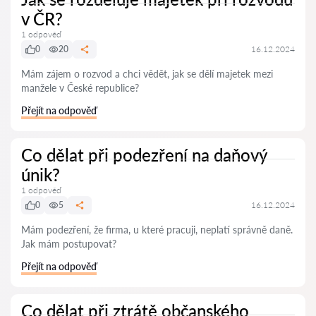
v ČR?
1 odpověď
0
20
16.12.2024
Mám zájem o rozvod a chci vědět, jak se dělí majetek mezi
manžele v České republice?
Přejít na odpověď
Co dělat při podezření na daňový
únik?
1 odpověď
0
5
16.12.2024
Mám podezření, že firma, u které pracuji, neplatí správně daně.
Jak mám postupovat?
Přejít na odpověď
Co dělat při ztrátě občanského