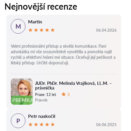
Nejnovější recenze
Martin
M
06.04.2026
Velmi profesionální přístup a skvělá komunikace. Paní
advokátka mi vše srozumitelně vysvětlila a pomohla najít
rychlé a efektivní řešení mé situace. Oceňuji její pečlivost a
lidský přístup. Určitě doporučuji.
JUDr. PhDr. Melinda Vrajíková, LL.M. –
právnička
Praxe:
12 let
5
Hodnocení:
PREMIUM
Právník
Petr naskočil
P
06.06.2025