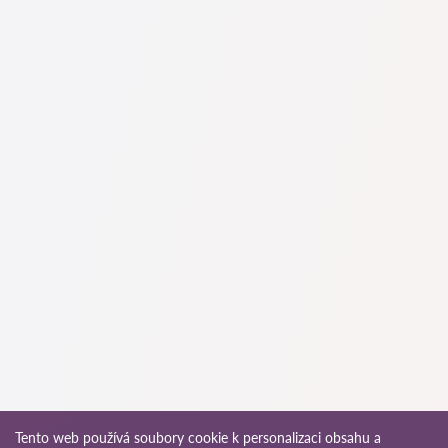
Na naší službě najdete skutečné recenze právníků,
neodstraňujeme negativní recenze a není možné je uměle
navýšit.
Konzultace právníků v začíná od 1400 CZK a výše (ceny se
mohou lišit podle složitosti otázky a formy odpovědi).
Nejprve formulujte svou otázku jasně a stručně a zkuste ji
položit. Pokud není složitá a lze na ni rychle odpovědět,
právníci na ni často odpovídají zdarma. Právo určit cenu
konzultace však zůstává na právníkovi.
To lze provést na české službě pro vyhledávání právníků
Pravnici-cz.com zcela zdarma. Je důležité vědět, že pohodlné
vyhledávání a spojení se specialistou jsou zdarma, ale
konzultace a služby samotných specialistů mohou být
zpoplatněny.
Ceny za služby právníků se odvíjejí od rozsahu práce a
složitosti případu. Průměrná cena služeb právníka začíná od
1400 CZK. Vyberte si kandidáty podle hodnocení a recenzí.
Mnozí z nich mají ukázky provedených prací!
Advokát může vést případy v trestních řízeních. Působnost
právníka je na rozdíl od advokáta omezená. Právník se
specializuje převážně na občanskoprávní záležitosti, jako jsou
Tento web používá soubory cookie k personalizaci obsahu a
pracovněprávní spory, vymáhání pohledávek, příprava smluv,