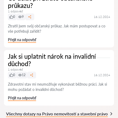
průkazu?
1 odpověď
0
9
16.12.2024
Ztratil jsem svůj občanský průkaz. Jak mám postupovat a co
vše potřebuji zařídit?
Přejít na odpověď
Jak si uplatnit nárok na invalidní
důchod?
1 odpověď
0
12
16.12.2024
Zdravotní stav mi neumožňuje vykonávat běžnou práci. Jak si
mohu požádat o invalidní důchod?
Přejít na odpověď
Všechny dotazy na Právo nemovitostí a stavební právo