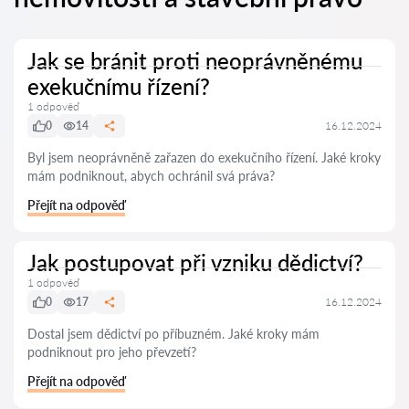
Jak se bránit proti neoprávněnému
exekučnímu řízení?
1 odpověď
0
14
16.12.2024
Byl jsem neoprávněně zařazen do exekučního řízení. Jaké kroky
mám podniknout, abych ochránil svá práva?
Přejít na odpověď
Jak postupovat při vzniku dědictví?
1 odpověď
0
17
16.12.2024
Dostal jsem dědictví po příbuzném. Jaké kroky mám
podniknout pro jeho převzetí?
Přejít na odpověď