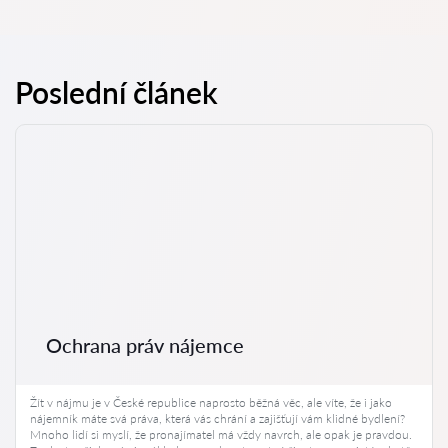
Poslední článek
Ochrana práv nájemce
Žít v nájmu je v České republice naprosto běžná věc, ale víte, že i jako
nájemník máte svá práva, která vás chrání a zajišťují vám klidné bydlení?
Mnoho lidí si myslí, že pronajímatel má vždy navrch, ale opak je pravdou.