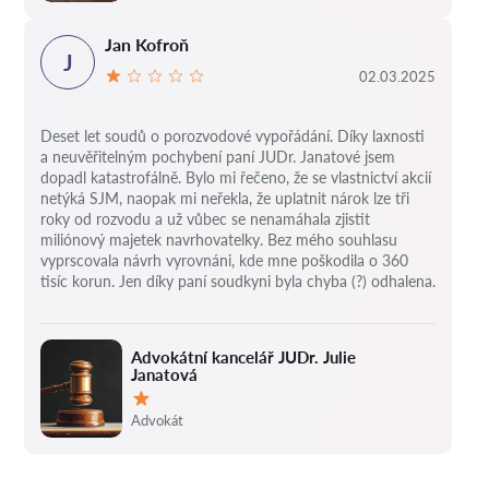
Jan Kofroň
J
02.03.2025
Deset let soudů o porozvodové vypořádání.
Díky laxnosti
a neuvěřitelným pochybení paní JUDr. Janatové jsem
dopadl katastrofálně.
Bylo mi řečeno, že se vlastnictví akcií
netýká SJM, naopak mi neřekla, že uplatnit nárok lze tři
roky od rozvodu a už vůbec se nenamáhala zjistit
miliónový majetek navrhovatelky.
Bez mého souhlasu
vyprscovala návrh vyrovnáni, kde mne poškodila o 360
tisíc korun.
Jen díky paní soudkyni byla chyba (?) odhalena.
Advokátní kancelář JUDr. Julie
Janatová
Hodnocení:
Advokát