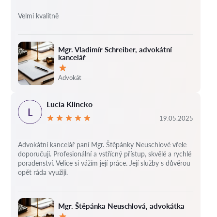
Velmi kvalitně
Mgr. Vladimír Schreiber, advokátní
kancelář
Hodnocení:
Advokát
Lucia Klincko
L
19.05.2025
Advokátní kancelář paní Mgr. Štěpánky Neuschlové vřele
doporučuji. Profesionální a vstřícný přístup, skvělé a rychlé
poradenství. Velice si vážím její práce. Její služby s důvěrou
opět ráda využiji.
Mgr. Štěpánka Neuschlová, advokátka