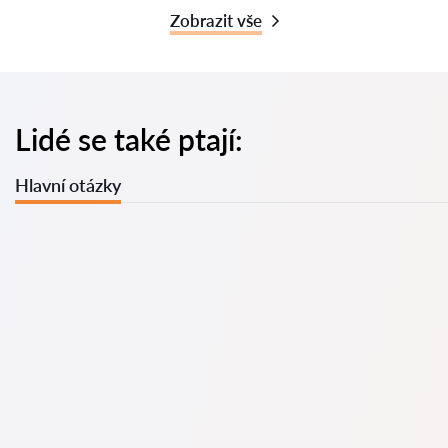
Zobrazit vše
Lidé se také ptají:
Hlavní otázky
U nás najdete seznam nejlepších právníků v s kompletními
informacemi. Ceny, recenze, telefonní číslo a adresa.