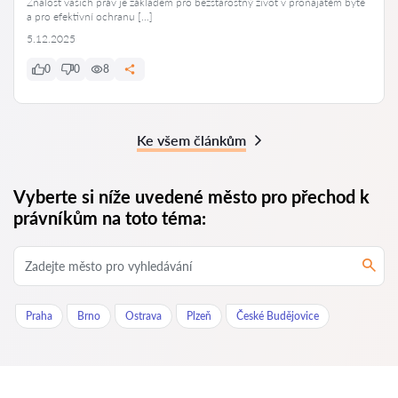
Znalost vašich práv je základem pro bezstarostný život v pronajatém bytě
a pro efektivní ochranu […]
5.12.2025
0
0
8
Ke všem článkům
Vyberte si níže uvedené město pro přechod k
právníkům na toto téma:
Praha
Brno
Ostrava
Plzeň
České Budějovice