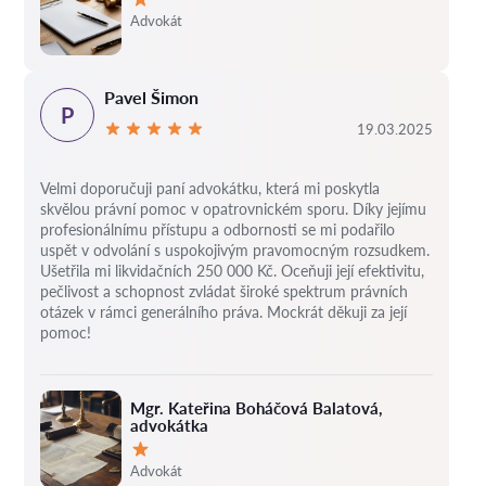
Hodnocení:
Advokát
Pavel Šimon
P
19.03.2025
Velmi doporučuji paní advokátku, která mi poskytla
skvělou právní pomoc v opatrovnickém sporu. Díky jejímu
profesionálnímu přístupu a odbornosti se mi podařilo
uspět v odvolání s uspokojivým pravomocným rozsudkem.
Ušetřila mi likvidačních 250 000 Kč. Oceňuji její efektivitu,
pečlivost a schopnost zvládat široké spektrum právních
otázek v rámci generálního práva. Mockrát děkuji za její
pomoc!
Mgr. Kateřina Boháčová Balatová,
advokátka
Hodnocení:
Advokát