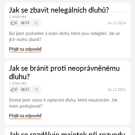
Jak se zbavit nelegálních dluhů?
1 odpověď
0
14
16.12.2024
Byl jsem podveden a mám dluhy, které jsou nelegální. Jak se
jich mohu zbavit?
Přejít na odpověď
Jak se bránit proti neoprávněnému
dluhu?
1 odpověď
0
21
16.12.2024
Dostal jsem výzvu k zaplacení dluhu, který neuznávám. Jak
mám postupovat?
Přejít na odpověď
Jak se rozděluje majetek při rozvodu