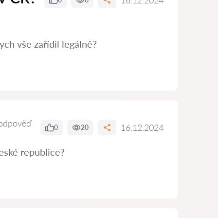
16.12.2024
ch vše zařídil legálně?
odpověď
16.12.2024
0
20
eské republice?