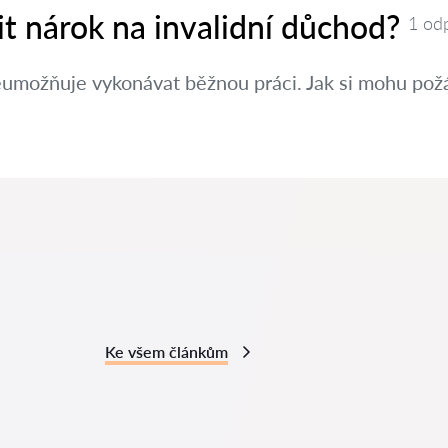
nit nárok na invalidní důchod?
1 od
eumožňuje vykonávat běžnou práci. Jak si mohu požá
Ke všem článkům