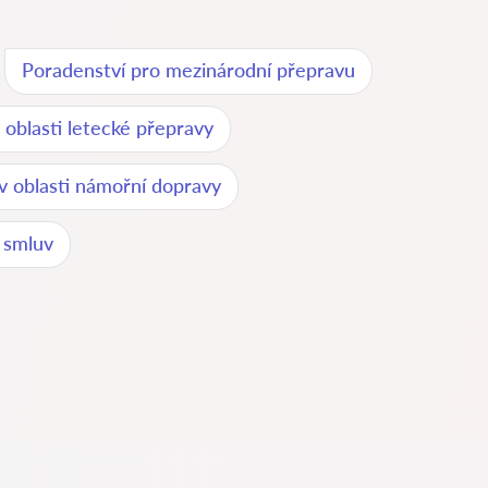
Poradenství pro mezinárodní přepravu
 oblasti letecké přepravy
 v oblasti námořní dopravy
 smluv