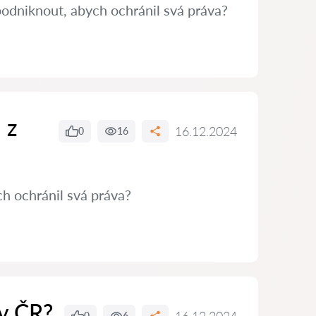
podniknout, abych ochránil svá práva?
 z
16.12.2024
0
16
h ochránil svá práva?
 v ČR?
0
6