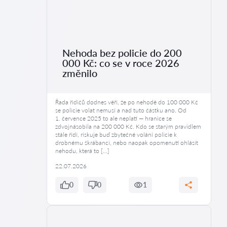
Nehoda bez policie do 200
000 Kč: co se v roce 2026
změnilo
Řada řidičů dodnes věří, že po nehodě do 100 000 Kč
se policie volat nemusí a nad tuto částku ano. Od
1. července 2025 to ale neplatí — hranice se
zdvojnásobila na 200 000 Kč. Kdo se starým pravidlem
stále řídí, riskuje buď zbytečné volání policie k
drobnému škrábanci, nebo naopak opomenutí ohlásit
nehodu, která to […]
22.07.2026
0
0
1