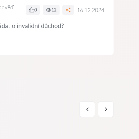
pověď
16.12.2024
0
12
dat o invalidní důchod?