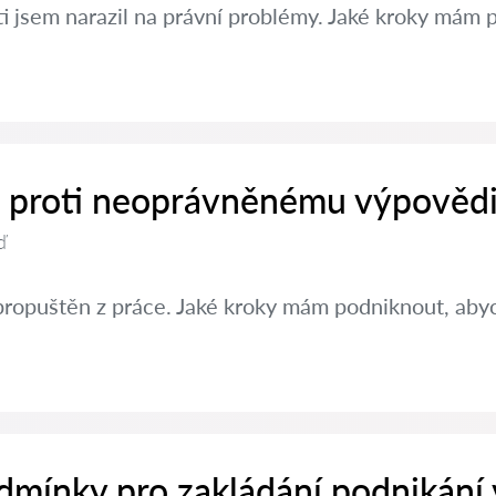
ti jsem narazil na právní problémy. Jaké kroky mám 
it proti neoprávněnému výpovědi
ď
propuštěn z práce. Jaké kroky mám podniknout, abyc
dmínky pro zakládání podnikání