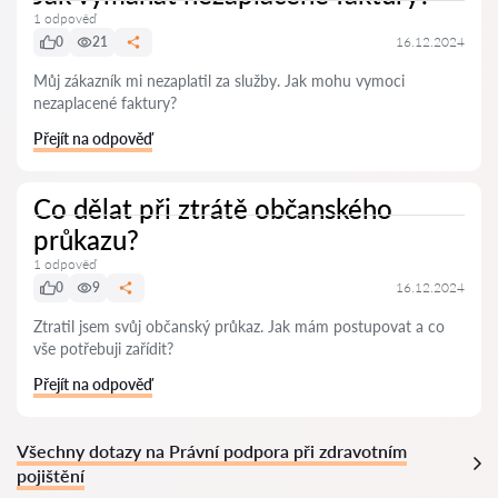
1 odpověď
0
21
16.12.2024
Můj zákazník mi nezaplatil za služby. Jak mohu vymoci
nezaplacené faktury?
Přejít na odpověď
Co dělat při ztrátě občanského
průkazu?
1 odpověď
0
9
16.12.2024
Ztratil jsem svůj občanský průkaz. Jak mám postupovat a co
vše potřebuji zařídit?
Přejít na odpověď
Všechny dotazy na Právní podpora při zdravotním
pojištění