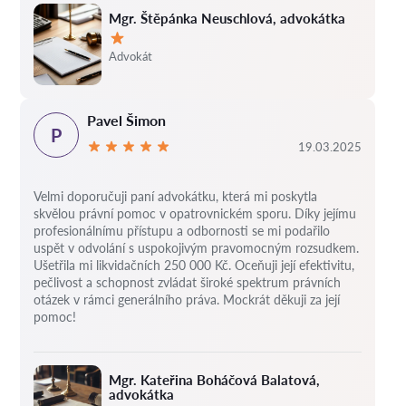
Mgr. Štěpánka Neuschlová, advokátka
Hodnocení:
Advokát
Pavel Šimon
P
19.03.2025
Velmi doporučuji paní advokátku, která mi poskytla
skvělou právní pomoc v opatrovnickém sporu. Díky jejímu
profesionálnímu přístupu a odbornosti se mi podařilo
uspět v odvolání s uspokojivým pravomocným rozsudkem.
Ušetřila mi likvidačních 250 000 Kč. Oceňuji její efektivitu,
pečlivost a schopnost zvládat široké spektrum právních
otázek v rámci generálního práva. Mockrát děkuji za její
pomoc!
Mgr. Kateřina Boháčová Balatová,
advokátka