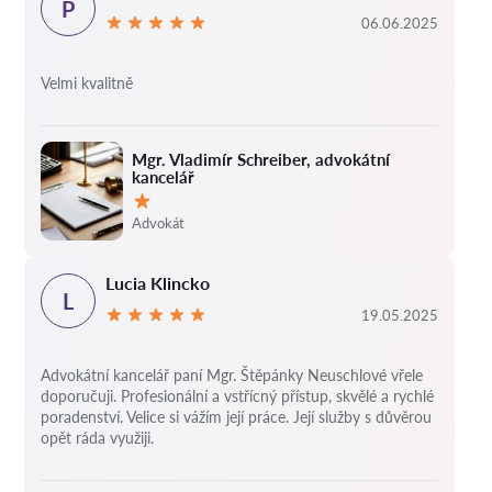
P
06.06.2025
Velmi kvalitně
Mgr. Vladimír Schreiber, advokátní
kancelář
Hodnocení:
Advokát
Lucia Klincko
L
19.05.2025
Advokátní kancelář paní Mgr. Štěpánky Neuschlové vřele
doporučuji. Profesionální a vstřícný přístup, skvělé a rychlé
poradenství. Velice si vážím její práce. Její služby s důvěrou
opět ráda využiji.