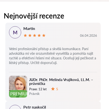
Nejnovější recenze
Martin
M
06.04.2026
Velmi profesionální přístup a skvělá komunikace. Paní
advokátka mi vše srozumitelně vysvětlila a pomohla najít
rychlé a efektivní řešení mé situace. Oceňuji její pečlivost a
lidský přístup. Určitě doporučuji.
JUDr. PhDr. Melinda Vrajíková, LL.M. –
právnička
Praxe:
12 let
5
Hodnocení:
PREMIUM
Právník
Petr naskočil