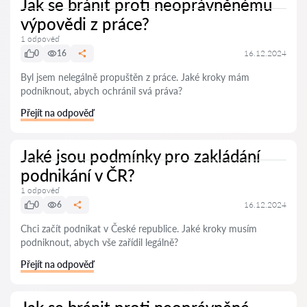
Jak se bránit proti neoprávněnému
výpovědi z práce?
1 odpověď
0
16
16.12.2024
Byl jsem nelegálně propuštěn z práce. Jaké kroky mám
podniknout, abych ochránil svá práva?
Přejít na odpověď
Jaké jsou podmínky pro zakládání
podnikání v ČR?
1 odpověď
0
6
16.12.2024
Chci začít podnikat v České republice. Jaké kroky musím
podniknout, abych vše zařídil legálně?
Přejít na odpověď