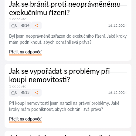
Jak se bránit proti neoprávněnému
exekučnímu řízení?
1 odpověď
0
14
16.12.2024
Byl jsem neoprávněně zařazen do exekučního řízení. Jaké kroky
mám podniknout, abych ochránil svá práva?
Přejít na odpověď
Jak se vypořádat s problémy při
koupi nemovitosti?
1 odpověď
0
13
16.12.2024
Při koupi nemovitosti jsem narazil na právní problémy. Jaké
kroky mám podniknout, abych ochránil svá práva?
Přejít na odpověď