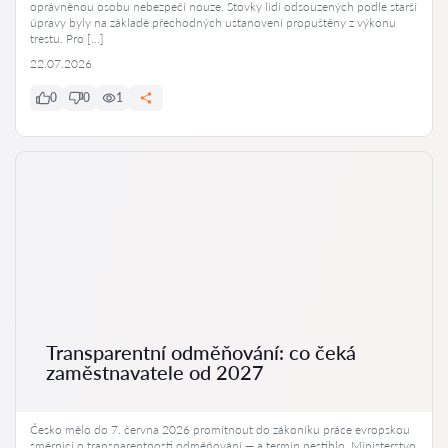
oprávněnou osobu nebezpečí nouze. Stovky lidí odsouzených podle starší
úpravy byly na základě přechodných ustanovení propuštěny z výkonu
trestu. Pro […]
22.07.2026
0
0
1
Transparentní odměňování: co čeká
zaměstnavatele od 2027
Česko mělo do 7. června 2026 promítnout do zákoníku práce evropskou
směrnici o transparentnosti odměňování — a termín nestihlo. Ministerstvo