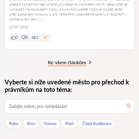
práce a sociálních věcí přesto už zveřejnilo konkrétní návrh: zákaz ptát se
uchazečů na dosavadní mzdu, povinnost uvádět mzdové rozpětí ještě
před podpisem smlouvy a pro velké firmy pravidelné zprávy o rozdílech v
odměňování žen […]
22.07.2026
0
0
1
Ke všem článkům
Vyberte si níže uvedené město pro přechod k
právníkům na toto téma:
Praha
Brno
Ostrava
Plzeň
České Budějovice