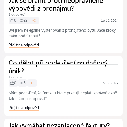
Jak se bránit proti neoprávněné
výpovědi z pronájmu?
1 odpověď
0
22
16.12.2024
Byl jsem nelegálně vystěhován z pronajatého bytu. Jaké kroky
mám podniknout?
Přejít na odpověď
Co dělat při podezření na daňový
únik?
1 odpověď
0
5
16.12.2024
Mám podezření, že firma, u které pracuji, neplatí správně daně.
Jak mám postupovat?
Přejít na odpověď
Jak vymáhat nezaplacené faktury?