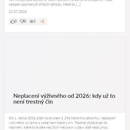
naopak opomenutí ohlásit nehodu, která to […]
22.07.2026
0
0
1
Neplacení výživného od 2026: kdy už to
není trestný čin
Od 1. ledna 2026 platí nové znění § 196 trestního zákoníku: neplacení
výživného už samo o sobě není trestný čin. Trestné zůstává jen to
neplnění, které trvá déle než čtyři měsíce a vystaví dítě nebo jinou