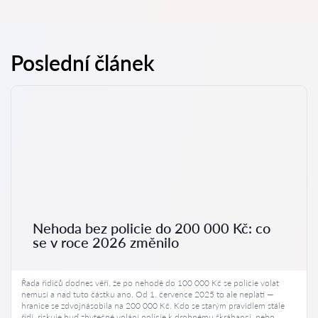
Poslední článek
Nehoda bez policie do 200 000 Kč: co
se v roce 2026 změnilo
Řada řidičů dodnes věří, že po nehodě do 100 000 Kč se policie volat
nemusí a nad tuto částku ano. Od 1. července 2025 to ale neplatí —
hranice se zdvojnásobila na 200 000 Kč. Kdo se starým pravidlem stále
řídí, riskuje buď zbytečné volání policie k drobnému škrábanci, nebo