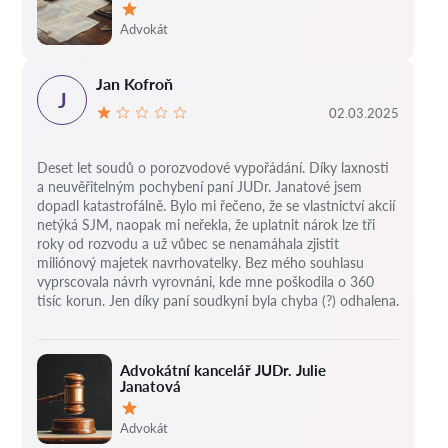
Hodnocení:
Advokát
Jan Kofroň
J
02.03.2025
Deset let soudů o porozvodové vypořádání.
Díky laxnosti
a neuvěřitelným pochybení paní JUDr. Janatové jsem
dopadl katastrofálně.
Bylo mi řečeno, že se vlastnictví akcií
netýká SJM, naopak mi neřekla, že uplatnit nárok lze tři
roky od rozvodu a už vůbec se nenamáhala zjistit
miliónový majetek navrhovatelky.
Bez mého souhlasu
vyprscovala návrh vyrovnáni, kde mne poškodila o 360
tisíc korun.
Jen díky paní soudkyni byla chyba (?) odhalena.
Advokátní kancelář JUDr. Julie
Janatová
Hodnocení:
Advokát