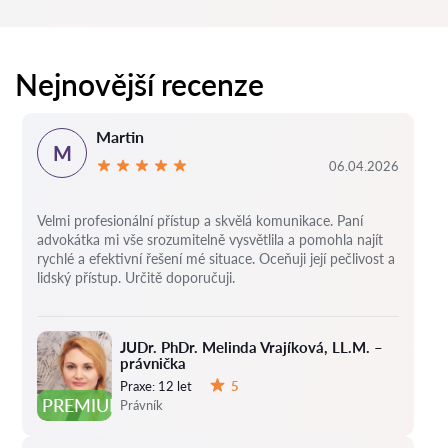
Nejnovější recenze
Martin
M
06.04.2026
Velmi profesionální přístup a skvělá komunikace. Paní
advokátka mi vše srozumitelně vysvětlila a pomohla najít
rychlé a efektivní řešení mé situace. Oceňuji její pečlivost a
lidský přístup. Určitě doporučuji.
JUDr. PhDr. Melinda Vrajíková, LL.M. –
právnička
Praxe:
12 let
5
Hodnocení:
PREMIUM
Právník