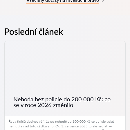
Poslední článek
Nehoda bez policie do 200 000 Kč: co
se v roce 2026 změnilo
Řada řidičů dodnes věří, že po nehodě do 100 000 Kč se policie volat
nemusí a nad tuto částku ano. Od 1. července 2025 to ale neplatí —