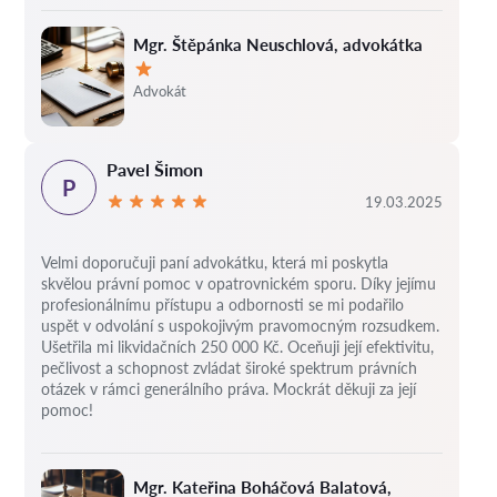
Mgr. Štěpánka Neuschlová, advokátka
Hodnocení:
Advokát
Pavel Šimon
P
19.03.2025
Velmi doporučuji paní advokátku, která mi poskytla
skvělou právní pomoc v opatrovnickém sporu. Díky jejímu
profesionálnímu přístupu a odbornosti se mi podařilo
uspět v odvolání s uspokojivým pravomocným rozsudkem.
Ušetřila mi likvidačních 250 000 Kč. Oceňuji její efektivitu,
pečlivost a schopnost zvládat široké spektrum právních
otázek v rámci generálního práva. Mockrát děkuji za její
pomoc!
Mgr. Kateřina Boháčová Balatová,