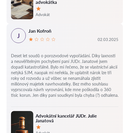
advokátka
Hodnocení:
Advokát
Jan Kofroň
J
02.03.2025
Deset let soudů o porozvodové vypořádání.
Díky laxnosti
a neuvěřitelným pochybení paní JUDr. Janatové jsem
dopadl katastrofálně.
Bylo mi řečeno, že se vlastnictví akcií
netýká SJM, naopak mi neřekla, že uplatnit nárok lze tři
roky od rozvodu a už vůbec se nenamáhala zjistit
miliónový majetek navrhovatelky.
Bez mého souhlasu
vyprscovala návrh vyrovnáni, kde mne poškodila o 360
tisíc korun.
Jen díky paní soudkyni byla chyba (?) odhalena.
Advokátní kancelář JUDr. Julie
Janatová
Hodnocení: