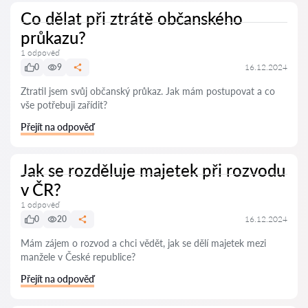
Co dělat při ztrátě občanského
průkazu?
1 odpověď
0
9
16.12.2024
Ztratil jsem svůj občanský průkaz. Jak mám postupovat a co
vše potřebuji zařídit?
Přejít na odpověď
Jak se rozděluje majetek při rozvodu
v ČR?
1 odpověď
0
20
16.12.2024
Mám zájem o rozvod a chci vědět, jak se dělí majetek mezi
manžele v České republice?
Přejít na odpověď