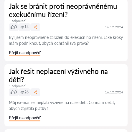
Jak se bránit proti neoprávněnému
exekučnímu řízení?
1 odpověď
0
14
16.12.2024
Byl jsem neoprávněně zařazen do exekučního řízení. Jaké kroky
mám podniknout, abych ochránil svá práva?
Přejít na odpověď
Jak řešit neplacení výživného na
děti?
1 odpověď
0
26
16.12.2024
Můj ex-manžel neplatí výživné na naše děti. Co mám dělat,
abych zajistila platby?
Přejít na odpověď