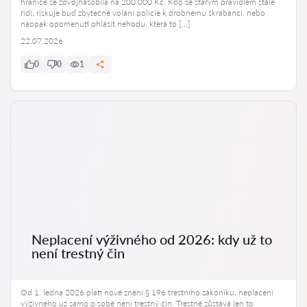
hranice se zdvojnásobila na 200 000 Kč. Kdo se starým pravidlem stále
řídí, riskuje buď zbytečné volání policie k drobnému škrábanci, nebo
naopak opomenutí ohlásit nehodu, která to […]
22.07.2026
0
0
1
Neplacení výživného od 2026: kdy už to
není trestný čin
Od 1. ledna 2026 platí nové znění § 196 trestního zákoníku: neplacení
výživného už samo o sobě není trestný čin. Trestné zůstává jen to