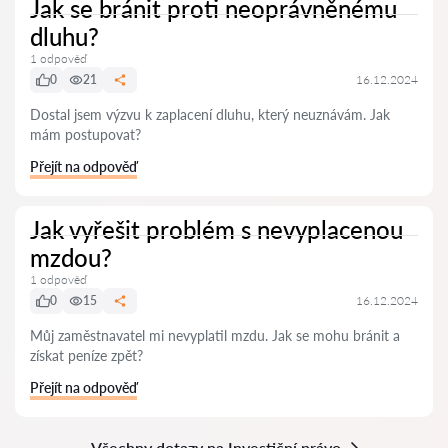
Jak se bránit proti neoprávněnému
dluhu?
1 odpověď
0
21
16.12.2024
Dostal jsem výzvu k zaplacení dluhu, který neuznávám. Jak
mám postupovat?
Přejít na odpověď
Jak vyřešit problém s nevyplacenou
mzdou?
1 odpověď
0
15
16.12.2024
Můj zaměstnavatel mi nevyplatil mzdu. Jak se mohu bránit a
získat peníze zpět?
Přejít na odpověď
Všechny dotazy na Investiční právo