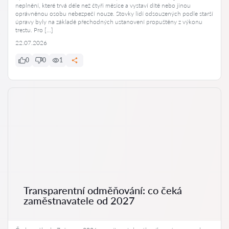
neplnění, které trvá déle než čtyři měsíce a vystaví dítě nebo jinou
oprávněnou osobu nebezpečí nouze. Stovky lidí odsouzených podle starší
úpravy byly na základě přechodných ustanovení propuštěny z výkonu
trestu. Pro […]
22.07.2026
0
0
1
Transparentní odměňování: co čeká
zaměstnavatele od 2027