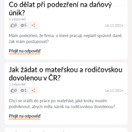
Co dělat při podezření na daňový
únik?
1 odpověď
0
5
16.12.2024
Mám podezření, že firma, u které pracuji, neplatí správně daně.
Jak mám postupovat?
Přejít na odpověď
Jak žádat o mateřskou a rodičovskou
dovolenou v ČR?
1 odpověď
0
1
16.12.2024
Chci se vrátit do práce po mateřské, jaké kroky musím
podniknout, abych měla nárok na rodičovskou dovolenou?
Přejít na odpověď