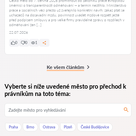
Česko mělo do 7. června 2026 promítnout do zákoníku práce evropskou
směrnici o transparentnosti odměňování — a termín nestihlo. Ministerstvo
práce a sociálních věcí přesto už zveřejnilo konkrétní návrh: zákaz ptát se
uchazečů na dosavadní mzdu, povinnost uvádět mzdové rozpětí ještě
před podpisem smlouvy a pro velké firmy pravidelné zprávy o rozdílech v
odměňování žen […]
22.07.2026
0
0
1
Ke všem článkům
Vyberte si níže uvedené město pro přechod k
právníkům na toto téma:
Praha
Brno
Ostrava
Plzeň
České Budějovice