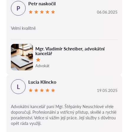
Petr naskočil
P
06.06.2025
Velmi kvalitně
Mgr. Vladimír Schreiber, advokátní
kancelář
Hodnocení:
Advokát
Lucia Klincko
L
19.05.2025
Advokátní kancelář paní Mgr. Štěpánky Neuschlové vřele
doporučuji. Profesionální a vstřícný přístup, skvělé a rychlé
poradenství. Velice si vážím její práce. Její služby s důvěrou
opět ráda využiji.