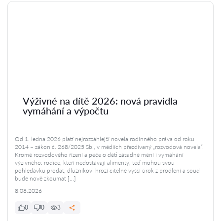
Výživné na dítě 2026: nová pravidla
vymáhání a výpočtu
Od 1. ledna 2026 platí nejrozsáhlejší novela rodinného práva od roku
2014 – zákon č. 268/2025 Sb., v médiích přezdívaný „rozvodová novela“.
Kromě rozvodového řízení a péče o děti zásadně mění i vymáhání
výživného: rodiče, kteří nedostávají alimenty, teď mohou svou
pohledávku prodat, dlužníkovi hrozí citelně vyšší úrok z prodlení a soud
bude nově zkoumat […]
8.08.2026
0
0
3