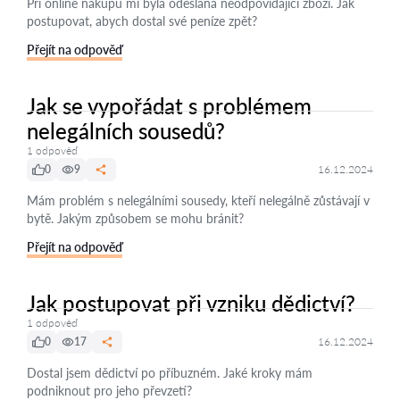
Při online nákupu mi byla odeslána neodpovídající zboží. Jak
postupovat, abych dostal své peníze zpět?
Přejít na odpověď
Jak se vypořádat s problémem
nelegálních sousedů?
1 odpověď
0
9
16.12.2024
Mám problém s nelegálními sousedy, kteří nelegálně zůstávají v
bytě. Jakým způsobem se mohu bránit?
Přejít na odpověď
Jak postupovat při vzniku dědictví?
1 odpověď
0
17
16.12.2024
Dostal jsem dědictví po příbuzném. Jaké kroky mám
podniknout pro jeho převzetí?