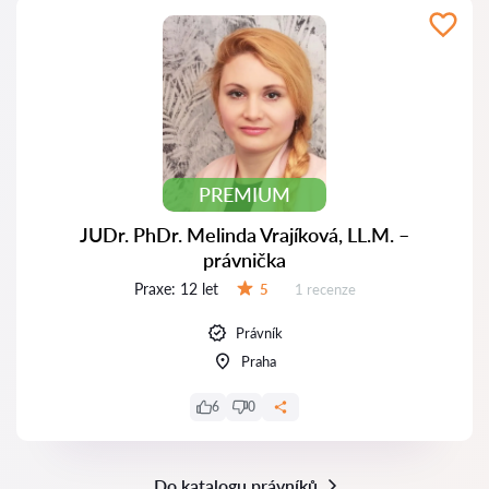
PREMIUM
JUDr. PhDr. Melinda Vrajíková, LL.M. –
právnička
Praxe:
12 let
Recenzí:
5
1 recenze
Hodnocení:
Právník
Praha
6
0
Do katalogu právníků