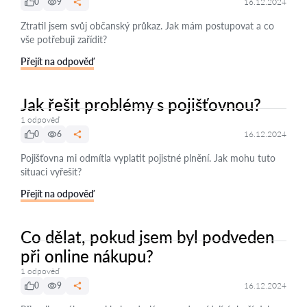
0
9
16.12.2024
Ztratil jsem svůj občanský průkaz. Jak mám postupovat a co
vše potřebuji zařídit?
Přejít na odpověď
Jak řešit problémy s pojišťovnou?
1 odpověď
0
6
16.12.2024
Pojišťovna mi odmítla vyplatit pojistné plnění. Jak mohu tuto
situaci vyřešit?
Přejít na odpověď
Co dělat, pokud jsem byl podveden
při online nákupu?
1 odpověď
0
9
16.12.2024