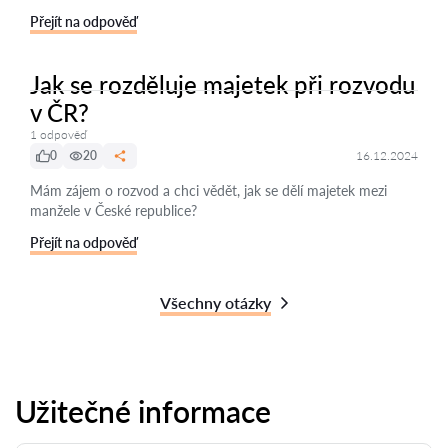
Přejít na odpověď
Jak se rozděluje majetek při rozvodu
v ČR?
1 odpověď
0
20
16.12.2024
Mám zájem o rozvod a chci vědět, jak se dělí majetek mezi
manžele v České republice?
Přejít na odpověď
Všechny otázky
Užitečné informace