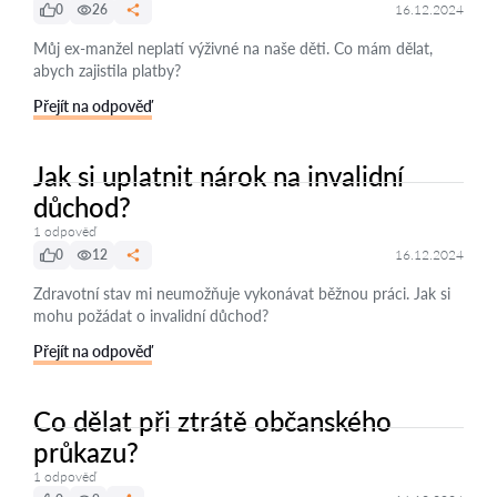
0
26
16.12.2024
Můj ex-manžel neplatí výživné na naše děti. Co mám dělat,
abych zajistila platby?
Přejít na odpověď
Jak si uplatnit nárok na invalidní
důchod?
1 odpověď
0
12
16.12.2024
Zdravotní stav mi neumožňuje vykonávat běžnou práci. Jak si
mohu požádat o invalidní důchod?
Přejít na odpověď
Co dělat při ztrátě občanského
průkazu?
1 odpověď