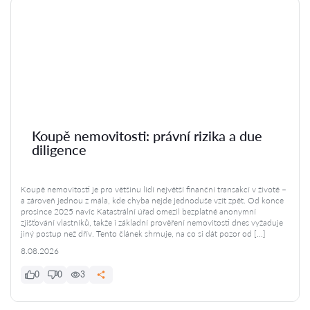
Koupě nemovitosti: právní rizika a due
diligence
Koupě nemovitosti je pro většinu lidí největší finanční transakcí v životě –
a zároveň jednou z mála, kde chyba nejde jednoduše vzít zpět. Od konce
prosince 2025 navíc Katastrální úřad omezil bezplatné anonymní
zjišťování vlastníků, takže i základní prověření nemovitosti dnes vyžaduje
jiný postup než dřív. Tento článek shrnuje, na co si dát pozor od […]
8.08.2026
0
0
3