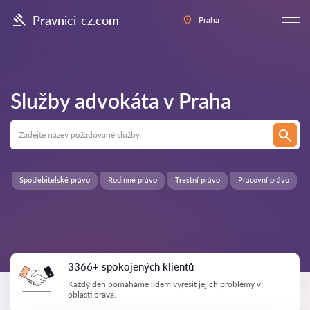
Pravnici-cz.com
Praha
Služby advokáta v
Praha
Spotřebitelské právo
Rodinné právo
Trestní právo
Pracovní právo
3366+ spokojených klientů
Každý den pomáháme lidem vyřešit jejich problémy v
oblasti práva.