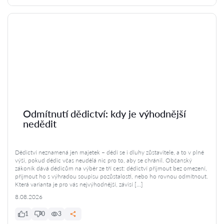
Odmítnutí dědictví: kdy je výhodnější
nedědit
Dědictví neznamená jen majetek – dědí se i dluhy zůstavitele, a to v plné
výši, pokud dědic včas neudělá nic pro to, aby se chránil. Občanský
zákoník dává dědicům na výběr ze tří cest: dědictví přijmout bez omezení,
přijmout ho s výhradou soupisu pozůstalosti, nebo ho rovnou odmítnout.
Která varianta je pro vás nejvýhodnější, závisí […]
8.08.2026
1
0
3