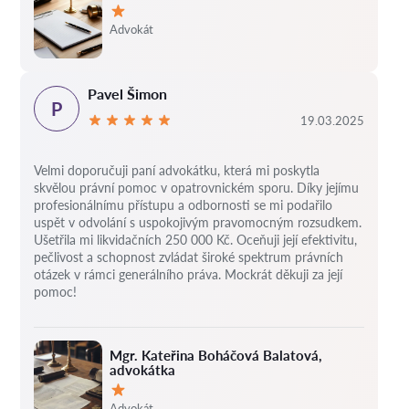
Hodnocení:
Advokát
Pavel Šimon
P
19.03.2025
Velmi doporučuji paní advokátku, která mi poskytla
skvělou právní pomoc v opatrovnickém sporu. Díky jejímu
profesionálnímu přístupu a odbornosti se mi podařilo
uspět v odvolání s uspokojivým pravomocným rozsudkem.
Ušetřila mi likvidačních 250 000 Kč. Oceňuji její efektivitu,
pečlivost a schopnost zvládat široké spektrum právních
otázek v rámci generálního práva. Mockrát děkuji za její
pomoc!
Mgr. Kateřina Boháčová Balatová,
advokátka
Hodnocení:
Advokát