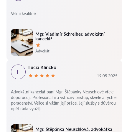
Velmi kvalitně
Mgr. Vladimír Schreiber, advokátní
kancelář
Hodnocení:
Advokát
Lucia Klincko
L
19.05.2025
Advokátní kancelář paní Mgr. Štěpánky Neuschlové vřele
doporučuji. Profesionální a vstřícný přístup, skvělé a rychlé
poradenství. Velice si vážím její práce. Její služby s důvěrou
opět ráda využiji.
Mgr. Štěpánka Neuschlová, advokátka