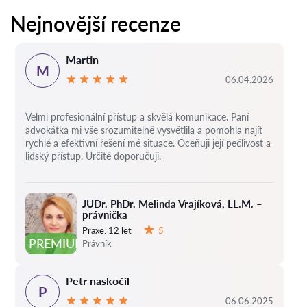
Nejnovější recenze
Martin
M
06.04.2026
Velmi profesionální přístup a skvělá komunikace. Paní
advokátka mi vše srozumitelně vysvětlila a pomohla najít
rychlé a efektivní řešení mé situace. Oceňuji její pečlivost a
lidský přístup. Určitě doporučuji.
JUDr. PhDr. Melinda Vrajíková, LL.M. –
právnička
Praxe:
12 let
5
Hodnocení:
PREMIUM
Právník
Petr naskočil
P
06.06.2025