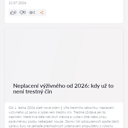
22.07.2026
0
0
1
Neplacení výživného od 2026: kdy už to
není trestný čin
Od 1. ledna 2026 platí nové znění § 196 trestního zákoníku: neplacení
výživného už samo o sobě není trestný čin. Trestné zůstává jen to
neplnění, které trvá déle než čtyři měsíce a vystaví dítě nebo jinou
oprávněnou osobu nebezpečí nouze. Stovky lidí odsouzených podle starší
úpravy byly na základě přechodných ustanovení propuštěny z výkonu