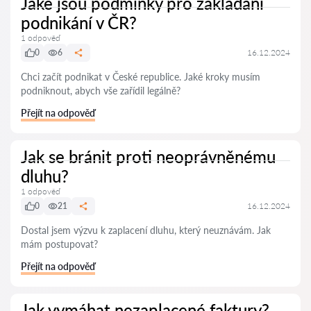
Jaké jsou podmínky pro zakládání
podnikání v ČR?
1 odpověď
0
6
16.12.2024
Chci začít podnikat v České republice. Jaké kroky musím
podniknout, abych vše zařídil legálně?
Přejít na odpověď
Jak se bránit proti neoprávněnému
dluhu?
1 odpověď
0
21
16.12.2024
Dostal jsem výzvu k zaplacení dluhu, který neuznávám. Jak
mám postupovat?
Přejít na odpověď
Jak vymáhat nezaplacené faktury?