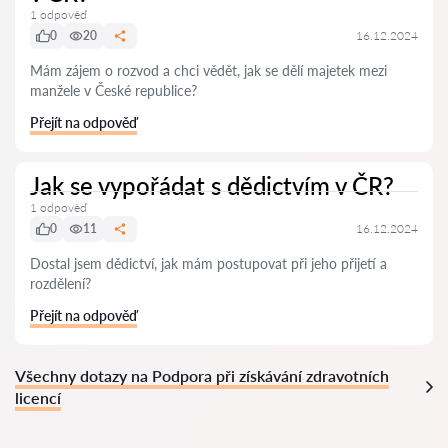
1 odpověď
0
20
16.12.2024
Mám zájem o rozvod a chci vědět, jak se dělí majetek mezi
manžele v České republice?
Přejít na odpověď
Jak se vypořádat s dědictvím v ČR?
1 odpověď
0
11
16.12.2024
Dostal jsem dědictví, jak mám postupovat při jeho přijetí a
rozdělení?
Přejít na odpověď
Všechny dotazy na Podpora při získávání zdravotních
licencí