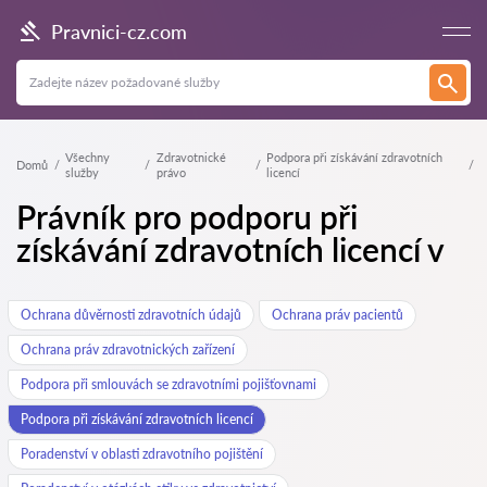
Pravnici-cz.com
Všechny
Zdravotnické
Podpora při získávání zdravotních
Domů
služby
právo
licencí
Právník pro podporu při
získávání zdravotních licencí v
Ochrana důvěrnosti zdravotních údajů
Ochrana práv pacientů
Ochrana práv zdravotnických zařízení
Podpora při smlouvách se zdravotními pojišťovnami
Podpora při získávání zdravotních licencí
Poradenství v oblasti zdravotního pojištění