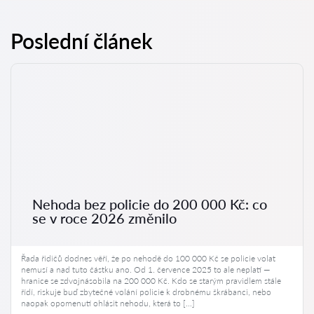
Poslední článek
Nehoda bez policie do 200 000 Kč: co
se v roce 2026 změnilo
Řada řidičů dodnes věří, že po nehodě do 100 000 Kč se policie volat
nemusí a nad tuto částku ano. Od 1. července 2025 to ale neplatí —
hranice se zdvojnásobila na 200 000 Kč. Kdo se starým pravidlem stále
řídí, riskuje buď zbytečné volání policie k drobnému škrábanci, nebo
naopak opomenutí ohlásit nehodu, která to […]