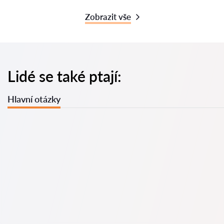
Zobrazit vše
Lidé se také ptají:
Hlavní otázky
U nás najdete seznam nejlepších právníků v s kompletními
informacemi. Ceny, recenze, telefonní číslo a adresa.