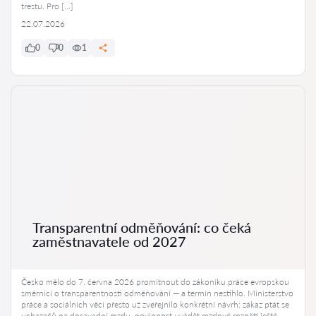
trestu. Pro […]
22.07.2026
0
0
1
Transparentní odměňování: co čeká
zaměstnavatele od 2027
Česko mělo do 7. června 2026 promítnout do zákoníku práce evropskou
směrnici o transparentnosti odměňování — a termín nestihlo. Ministerstvo
práce a sociálních věcí přesto už zveřejnilo konkrétní návrh: zákaz ptát se
uchazečů na dosavadní mzdu, povinnost uvádět mzdové rozpětí ještě