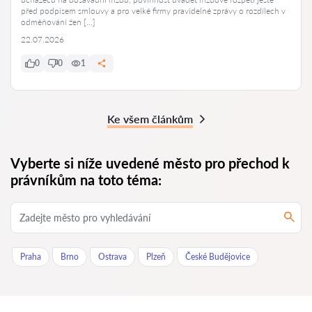
před podpisem smlouvy a pro velké firmy pravidelné zprávy o rozdílech v
odměňování žen […]
22.07.2026
0
0
1
Ke všem článkům
Vyberte si níže uvedené město pro přechod k
právníkům na toto téma:
Praha
Brno
Ostrava
Plzeň
České Budějovice