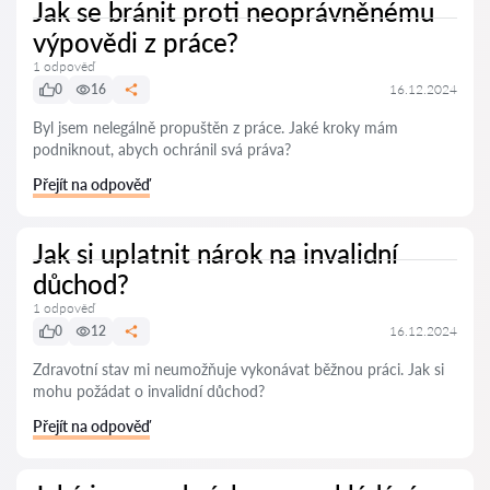
Jak se bránit proti neoprávněnému
výpovědi z práce?
1 odpověď
0
16
16.12.2024
Byl jsem nelegálně propuštěn z práce. Jaké kroky mám
podniknout, abych ochránil svá práva?
Přejít na odpověď
Jak si uplatnit nárok na invalidní
důchod?
1 odpověď
0
12
16.12.2024
Zdravotní stav mi neumožňuje vykonávat běžnou práci. Jak si
mohu požádat o invalidní důchod?
Přejít na odpověď