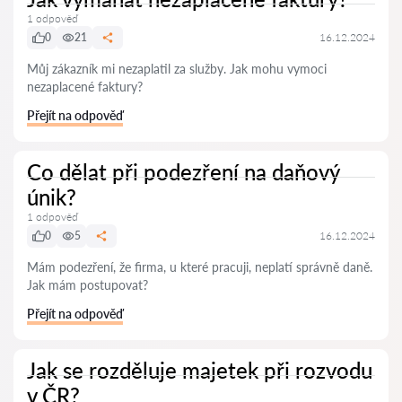
1 odpověď
0
21
16.12.2024
Můj zákazník mi nezaplatil za služby. Jak mohu vymoci
nezaplacené faktury?
Přejít na odpověď
Co dělat při podezření na daňový
únik?
1 odpověď
0
5
16.12.2024
Mám podezření, že firma, u které pracuji, neplatí správně daně.
Jak mám postupovat?
Přejít na odpověď
Jak se rozděluje majetek při rozvodu
v ČR?