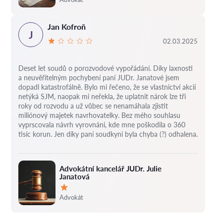
Jan Kofroň
J
02.03.2025
Deset let soudů o porozvodové vypořádání.
Díky laxnosti
a neuvěřitelným pochybení paní JUDr. Janatové jsem
dopadl katastrofálně.
Bylo mi řečeno, že se vlastnictví akcií
netýká SJM, naopak mi neřekla, že uplatnit nárok lze tři
roky od rozvodu a už vůbec se nenamáhala zjistit
miliónový majetek navrhovatelky.
Bez mého souhlasu
vyprscovala návrh vyrovnáni, kde mne poškodila o 360
tisíc korun.
Jen díky paní soudkyni byla chyba (?) odhalena.
Advokátní kancelář JUDr. Julie
Janatová
Hodnocení:
Advokát