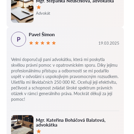
Mgr. Štěpánka Neuschlová, advokátka
Hodnocení:
Advokát
Pavel Šimon
P
19.03.2025
Velmi doporučuji paní advokátku, která mi poskytla
skvělou právní pomoc v opatrovnickém sporu. Díky jejímu
profesionálnímu přístupu a odbornosti se mi podařilo
uspět v odvolání s uspokojivým pravomocným rozsudkem.
Ušetřila mi likvidačních 250 000 Kč. Oceňuji její efektivitu,
pečlivost a schopnost zvládat široké spektrum právních
otázek v rámci generálního práva. Mockrát děkuji za její
pomoc!
Mgr. Kateřina Boháčová Balatová,
advokátka