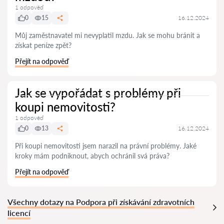
1 odpověď
0
15
16.12.2024
Můj zaměstnavatel mi nevyplatil mzdu. Jak se mohu bránit a
získat peníze zpět?
Přejít na odpověď
Jak se vypořádat s problémy při
koupi nemovitosti?
1 odpověď
0
13
16.12.2024
Při koupi nemovitosti jsem narazil na právní problémy. Jaké
kroky mám podniknout, abych ochránil svá práva?
Přejít na odpověď
Všechny dotazy na Podpora při získávání zdravotních
licencí