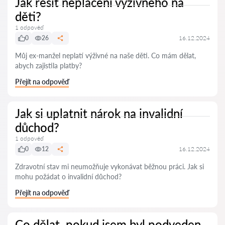
Jak řešit neplacení výživného na
děti?
1 odpověď
0
26
16.12.2024
Můj ex-manžel neplatí výživné na naše děti. Co mám dělat,
abych zajistila platby?
Přejít na odpověď
Jak si uplatnit nárok na invalidní
důchod?
1 odpověď
0
12
16.12.2024
Zdravotní stav mi neumožňuje vykonávat běžnou práci. Jak si
mohu požádat o invalidní důchod?
Přejít na odpověď
Co dělat, pokud jsem byl podveden