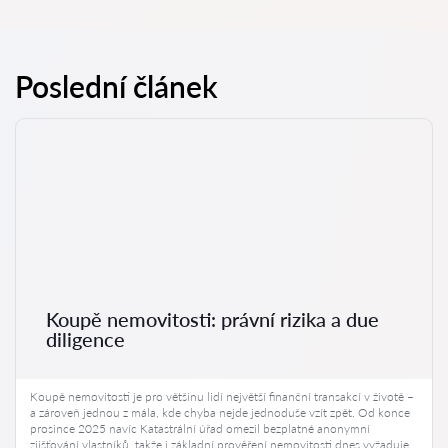
Poslední článek
Koupě nemovitosti: právní rizika a due
diligence
Koupě nemovitosti je pro většinu lidí největší finanční transakcí v životě –
a zároveň jednou z mála, kde chyba nejde jednoduše vzít zpět. Od konce
prosince 2025 navíc Katastrální úřad omezil bezplatné anonymní
zjišťování vlastníků, takže i základní prověření nemovitosti dnes vyžaduje