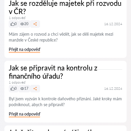
Jak se rozděluje majetek při rozvodu
v ČR?
1 odpověď
0
20
16.12.2024
Mám zájem o rozvod a chci vědět, jak se dělí majetek mezi
manžele v České republice?
Přejít na odpověď
Jak se připravit na kontrolu z
finančního úřadu?
1 odpověď
0
17
16.12.2024
Byl jsem vyzván k kontrole daňového přiznání. Jaké kroky mám
podniknout, abych se připravil?
Přejít na odpověď