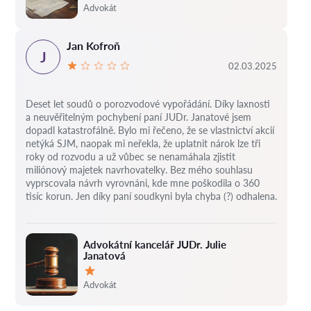
Hodnocení:
Advokát
Jan Kofroň
J
02.03.2025
Deset let soudů o porozvodové vypořádání.
Díky laxnosti
a neuvěřitelným pochybení paní JUDr. Janatové jsem
dopadl katastrofálně.
Bylo mi řečeno, že se vlastnictví akcií
netýká SJM, naopak mi neřekla, že uplatnit nárok lze tři
roky od rozvodu a už vůbec se nenamáhala zjistit
miliónový majetek navrhovatelky.
Bez mého souhlasu
vyprscovala návrh vyrovnáni, kde mne poškodila o 360
tisíc korun.
Jen díky paní soudkyni byla chyba (?) odhalena.
Advokátní kancelář JUDr. Julie
Janatová
Hodnocení:
Advokát