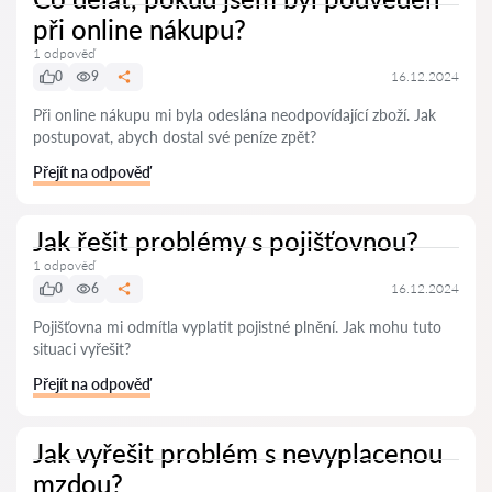
při online nákupu?
1 odpověď
0
9
16.12.2024
Při online nákupu mi byla odeslána neodpovídající zboží. Jak
postupovat, abych dostal své peníze zpět?
Přejít na odpověď
Jak řešit problémy s pojišťovnou?
1 odpověď
0
6
16.12.2024
Pojišťovna mi odmítla vyplatit pojistné plnění. Jak mohu tuto
situaci vyřešit?
Přejít na odpověď
Jak vyřešit problém s nevyplacenou
mzdou?