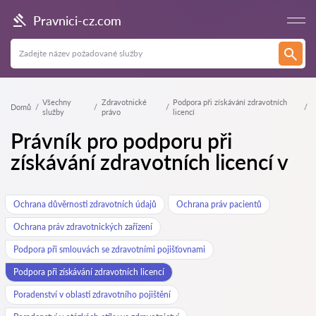
Pravnici-cz.com
Všechny
Zdravotnické
Podpora při získávání zdravotních
Domů
služby
právo
licencí
Právník pro podporu při
získávání zdravotních licencí v
Ochrana důvěrnosti zdravotních údajů
Ochrana práv pacientů
Ochrana práv zdravotnických zařízení
Podpora při smlouvách se zdravotními pojišťovnami
Podpora při získávání zdravotních licencí
Poradenství v oblasti zdravotního pojištění