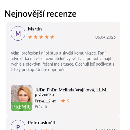
Nejnovější recenze
Martin
M
06.04.2026
Velmi profesionální přístup a skvělá komunikace. Paní
advokátka mi vše srozumitelně vysvětlila a pomohla najít
rychlé a efektivní řešení mé situace. Oceňuji její pečlivost a
lidský přístup. Určitě doporučuji.
JUDr. PhDr. Melinda Vrajíková, LL.M. –
právnička
Praxe:
12 let
5
Hodnocení:
PREMIUM
Právník
Petr naskočil
P