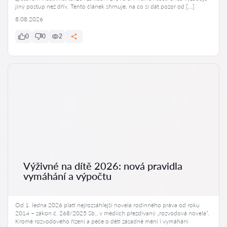
jiný postup než dřív. Tento článek shrnuje, na co si dát pozor od […]
8.08.2026
0
0
2
Výživné na dítě 2026: nová pravidla
vymáhání a výpočtu
Od 1. ledna 2026 platí nejrozsáhlejší novela rodinného práva od roku
2014 – zákon č. 268/2025 Sb., v médiích přezdívaný „rozvodová novela“.
Kromě rozvodového řízení a péče o děti zásadně mění i vymáhání