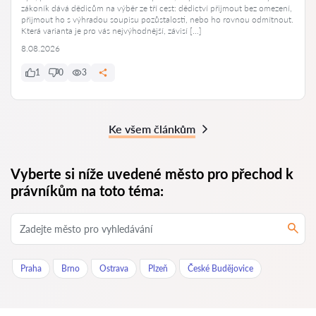
zákoník dává dědicům na výběr ze tří cest: dědictví přijmout bez omezení,
přijmout ho s výhradou soupisu pozůstalosti, nebo ho rovnou odmítnout.
Která varianta je pro vás nejvýhodnější, závisí […]
8.08.2026
1
0
3
Ke všem článkům
Vyberte si níže uvedené město pro přechod k
právníkům na toto téma:
Praha
Brno
Ostrava
Plzeň
České Budějovice