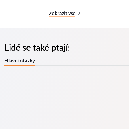
Zobrazit vše
Lidé se také ptají:
Hlavní otázky
U nás najdete seznam nejlepších právníků v s kompletními
informacemi. Ceny, recenze, telefonní číslo a adresa.