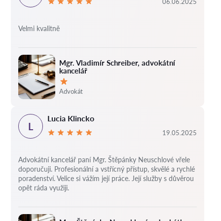
06.06.2025
Velmi kvalitně
Mgr. Vladimír Schreiber, advokátní
kancelář
Hodnocení:
Advokát
Lucia Klincko
L
19.05.2025
Advokátní kancelář paní Mgr. Štěpánky Neuschlové vřele
doporučuji. Profesionální a vstřícný přístup, skvělé a rychlé
poradenství. Velice si vážím její práce. Její služby s důvěrou
opět ráda využiji.