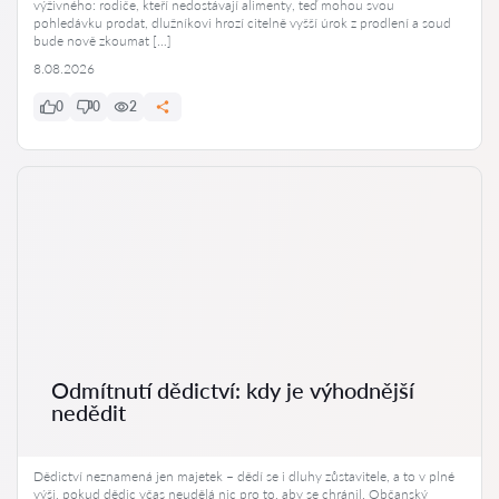
výživného: rodiče, kteří nedostávají alimenty, teď mohou svou
pohledávku prodat, dlužníkovi hrozí citelně vyšší úrok z prodlení a soud
bude nově zkoumat […]
8.08.2026
0
0
2
Odmítnutí dědictví: kdy je výhodnější
nedědit
Dědictví neznamená jen majetek – dědí se i dluhy zůstavitele, a to v plné
výši, pokud dědic včas neudělá nic pro to, aby se chránil. Občanský