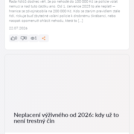
Řada řidičů dodnes věří, že po nehodě do 100 000 Kč se policie volat
nemusí a nad tuto částku ano. Od 1. července 2025 to ale neplatí —
hranice se zdvojnásobila na 200 000 Kč. Kdo se starým pravidlem stále
řídí, riskuje buď zbytečné volání policie k drobnému škrábanci, nebo
naopak opomenutí ohlásit nehodu, která to […]
22.07.2026
0
0
1
Neplacení výživného od 2026: kdy už to
není trestný čin