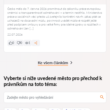
Česko mělo do 7. června 2026 promítnout do zákoníku práce evropskou
směrnici o transparentnosti odměňování — a termín nestihlo. Ministerstvo
práce a sociálních věcí přesto už zveřejnilo konkrétní návrh: zákaz ptát se
uchazečů na dosavadní mzdu, povinnost uvádět mzdové rozpětí ještě
před podpisem smlouvy a pro velké firmy pravidelné zprávy o rozdílech v
odměňování žen […]
22.07.2026
0
0
1
Ke všem článkům
Vyberte si níže uvedené město pro přechod k
právníkům na toto téma: