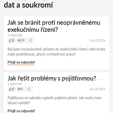
dat a soukromí
Jak se bránit proti neoprávněnému
exekučnímu řízení?
1 odpověď
0
14
16.12.2024
Byl jsem neoprávněně zařazen do exekučního řízení. Jaké kroky
mám podniknout, abych ochránil svá práva?
Přejít na odpověď
Jak řešit problémy s pojišťovnou?
1 odpověď
0
6
16.12.2024
Pojišťovna mi odmítla vyplatit pojistné plnění. Jak mohu tuto
situaci vyřešit?
Přejít na odpověď