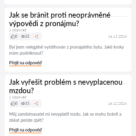
Jak se bránit proti neoprávněné
výpovědi z pronájmu?
1 odpověď
0
22
16.12.2024
Byl jsem nelegálně vystěhován z pronajatého bytu. Jaké kroky
mám podniknout?
Přejít na odpověď
Jak vyřešit problém s nevyplacenou
mzdou?
1 odpověď
0
15
16.12.2024
Můj zaměstnavatel mi nevyplatil mzdu. Jak se mohu bránit a
získat peníze zpět?
Přejít na odpověď