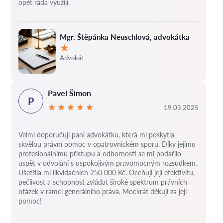
opět ráda využiji.
Mgr. Štěpánka Neuschlová, advokátka
Hodnocení:
Advokát
Pavel Šimon
P
19.03.2025
Velmi doporučuji paní advokátku, která mi poskytla
skvělou právní pomoc v opatrovnickém sporu. Díky jejímu
profesionálnímu přístupu a odbornosti se mi podařilo
uspět v odvolání s uspokojivým pravomocným rozsudkem.
Ušetřila mi likvidačních 250 000 Kč. Oceňuji její efektivitu,
pečlivost a schopnost zvládat široké spektrum právních
otázek v rámci generálního práva. Mockrát děkuji za její
pomoc!