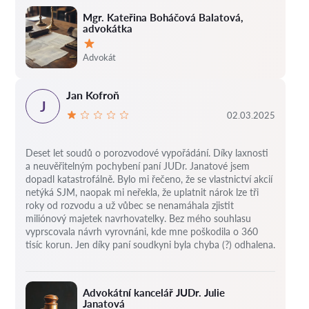
Mgr. Kateřina Boháčová Balatová,
advokátka
Hodnocení:
Advokát
Jan Kofroň
J
02.03.2025
Deset let soudů o porozvodové vypořádání.
Díky laxnosti
a neuvěřitelným pochybení paní JUDr. Janatové jsem
dopadl katastrofálně.
Bylo mi řečeno, že se vlastnictví akcií
netýká SJM, naopak mi neřekla, že uplatnit nárok lze tři
roky od rozvodu a už vůbec se nenamáhala zjistit
miliónový majetek navrhovatelky.
Bez mého souhlasu
vyprscovala návrh vyrovnáni, kde mne poškodila o 360
tisíc korun.
Jen díky paní soudkyni byla chyba (?) odhalena.
Advokátní kancelář JUDr. Julie
Janatová