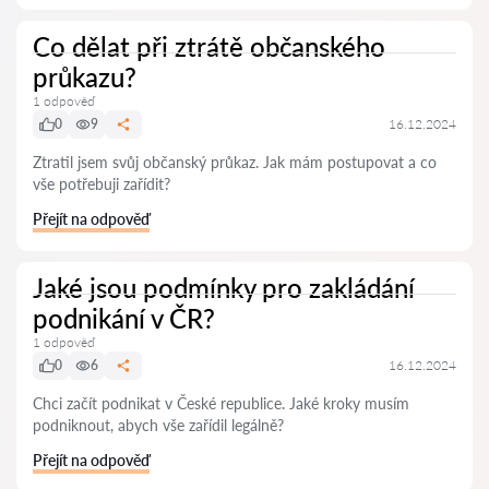
Co dělat při ztrátě občanského
průkazu?
1 odpověď
0
9
16.12.2024
Ztratil jsem svůj občanský průkaz. Jak mám postupovat a co
vše potřebuji zařídit?
Přejít na odpověď
Jaké jsou podmínky pro zakládání
podnikání v ČR?
1 odpověď
0
6
16.12.2024
Chci začít podnikat v České republice. Jaké kroky musím
podniknout, abych vše zařídil legálně?
Přejít na odpověď