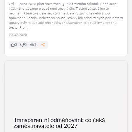
Od 1. ledna 2026 platí nové znění § 196 trestního zákoníku: neplacení
výživného už samo o sobě není trestný čin. Trestné zůstává jen to
neplnění, které trvá déle než čtyři měsíce a vystaví dítě nebo jinou
oprávněnou osobu nebezpečí nouze. Stovky lidí odsouzených podle starší
úpravy byly na základě přechodných ustanovení propuštěny z výkonu
trestu. Pro […]
22.07.2026
0
0
1
Transparentní odměňování: co čeká
zaměstnavatele od 2027