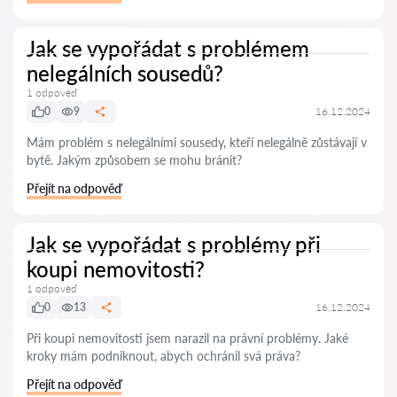
Jak se vypořádat s problémem
nelegálních sousedů?
1 odpověď
0
9
16.12.2024
Mám problém s nelegálními sousedy, kteří nelegálně zůstávají v
bytě. Jakým způsobem se mohu bránit?
Přejít na odpověď
Jak se vypořádat s problémy při
koupi nemovitosti?
1 odpověď
0
13
16.12.2024
Při koupi nemovitosti jsem narazil na právní problémy. Jaké
kroky mám podniknout, abych ochránil svá práva?
Přejít na odpověď