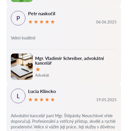
Petr naskočil
P
06.06.2025
Velmi kvalitně
Mgr. Vladimír Schreiber, advokátní
kancelář
Hodnocení:
Advokát
Lucia Klincko
L
19.05.2025
Advokátní kancelář paní Mgr. Štěpánky Neuschlové vřele
doporučuji. Profesionální a vstřícný přístup, skvělé a rychlé
poradenství. Velice si vážím její práce. Její služby s důvěrou