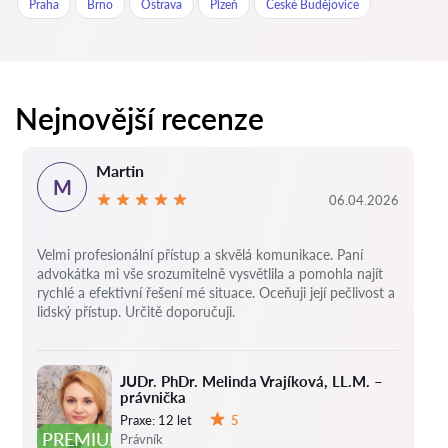
Praha
Brno
Ostrava
Plzeň
České Budějovice
Nejnovější recenze
Martin
M
06.04.2026
Velmi profesionální přístup a skvělá komunikace. Paní
advokátka mi vše srozumitelně vysvětlila a pomohla najít
rychlé a efektivní řešení mé situace. Oceňuji její pečlivost a
lidský přístup. Určitě doporučuji.
JUDr. PhDr. Melinda Vrajíková, LL.M. –
právnička
Praxe:
12 let
5
Hodnocení:
PREMIUM
Právník