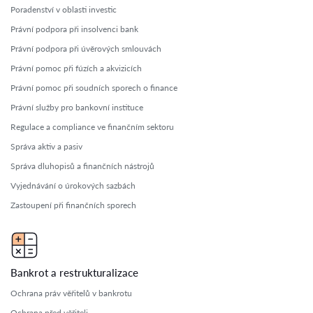
Poradenství v oblasti investic
Právní podpora při insolvenci bank
Právní podpora při úvěrových smlouvách
Právní pomoc při fúzích a akvizicích
Právní pomoc při soudních sporech o finance
Právní služby pro bankovní instituce
Regulace a compliance ve finančním sektoru
Správa aktiv a pasiv
Správa dluhopisů a finančních nástrojů
Vyjednávání o úrokových sazbách
Zastoupení při finančních sporech
Bankrot a restrukturalizace
Ochrana práv věřitelů v bankrotu
Ochrana před věřiteli