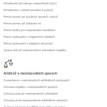
Poradenství při nákupu nemovitostí cizinci
Poradenství v oblasti povolení k pobytu
Právní pomoc při soudních sporech cizinců
Právní pomoc při získávání víz
Právní služby pro mezinárodní manželství
Právní zastoupení v imigračních otázkách
Právní zastoupení v otázkách občanství
Správa rizik při mezinárodních převodech majetku
Arbitráž v mezinárodních sporech
Compliance v mezinárodních arbitrážních postupech
Ochrana majetku v mezinárodních sporech
Ochrana práv při mezinárodních arbitrážích
Ochrana proti neoprávněným arbitrážním nárokům
Podpora při řešení konfliktů mezi státy a investory