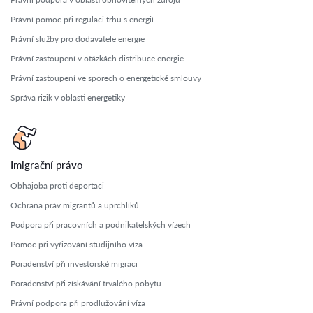
Právní pomoc při regulaci trhu s energií
Právní služby pro dodavatele energie
Právní zastoupení v otázkách distribuce energie
Právní zastoupení ve sporech o energetické smlouvy
Správa rizik v oblasti energetiky
Imigrační právo
Obhajoba proti deportaci
Ochrana práv migrantů a uprchlíků
Podpora při pracovních a podnikatelských vízech
Pomoc při vyřizování studijního víza
Poradenství při investorské migraci
Poradenství při získávání trvalého pobytu
Právní podpora při prodlužování víza