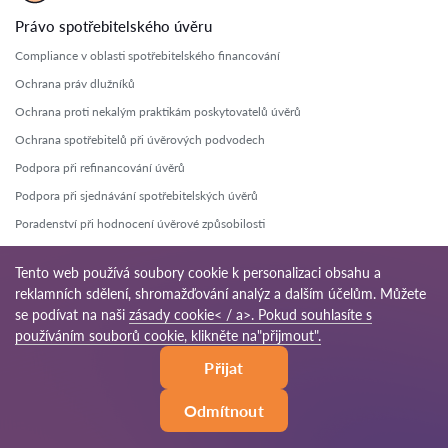
Právo spotřebitelského úvěru
Compliance v oblasti spotřebitelského financování
Ochrana práv dlužníků
Ochrana proti nekalým praktikám poskytovatelů úvěrů
Ochrana spotřebitelů při úvěrových podvodech
Podpora při refinancování úvěrů
Podpora při sjednávání spotřebitelských úvěrů
Poradenství při hodnocení úvěrové způsobilosti
Poradenství v oblasti úrokových sazeb
Tento web používá soubory cookie k personalizaci obsahu a
Právní pomoc při nesplacených pohledávkách
reklamních sdělení, shromažďování analýz a dalším účelům. Můžete
Právní pomoc při vymáhání dluhů
se podívat na naši
zásady cookie< / a>. Pokud souhlasíte s
používáním souborů cookie, klikněte na"přijmout".
Právní služby pro poskytovatele úvěrů
Právní zastoupení při sporech o úvěry
Přijat
Právní zastoupení v otázkách smluvních podmínek
Odmítnout
Správa rizik v oblasti spotřebitelského úvěru