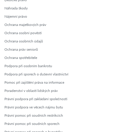
Náhrada škody
Nájemní právo
Ochrana majetkových práv
Ochrana osobní pověsti
Ochrana osobních údajů
Ochrana práv seniorů
Ochrana spotřebitele
Podpora při osobním bankrotu
Podpora při sporech o duševní vlastnictví
Pomoc při zajištění práva na informace
Poradenství v oblasti lidských práv
Právní podpora při zakládání společnosti
Právní podpora ve věcech nájmu bytu
Právní pomoc při soudních restrikcích
Právní pomoc při soudních sporech
Právní pomoc při sporech o hypotéku