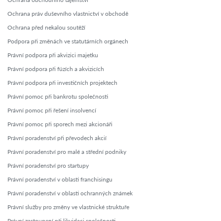
Ochrana práv duševního vlastnictví v obchodě
Ochrana před nekalou soutěží
Podpora při změnách ve statutárních orgánech
Právní podpora při akvizici majetku
Právní podpora při fúzích a akvizicích
Právní podpora při investičních projektech
Právní pomoc při bankrotu společnosti
Právní pomoc při řešení insolvencí
Právní pomoc při sporech mezi akcionáři
Právní poradenství při převodech akcií
Právní poradenství pro malé a střední podniky
Právní poradenství pro startupy
Právní poradenství v oblasti franchisingu
Právní poradenství v oblasti ochranných známek
Právní služby pro změny ve vlastnické struktuře
Právní zastoupení při likvidaci společnosti