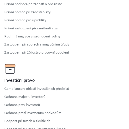
Právní podpora při žádosti o občanství
Právní pomoc při žádosti o azyl
Právní pomoc pro uprchlíky
Právní zastoupení při zamítnutí víza
Rodinná migrace a sjednocení rodiny
Zastoupení při sporech s imigračními úřady
Zastoupení při žádosti o pracovní povolení
Investiční právo
Compliance v oblasti investičních předpisů
Ochrana majetku investorů
Ochrana práv investorů
Ochrana proti investičním podvodům
Podpora při fúzích a akvizicích
Podpora při získávání investičních licencí