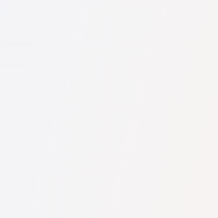
U nás najdete seznam nejlepších právníků v s kompletními
informacemi. Ceny, recenze, telefonní číslo a adresa.
Na naší službě najdete skutečné recenze právníků,
neodstraňujeme negativní recenze a není možné je uměle
navýšit.
Konzultace právníků v začíná od 1400 CZK a výše (ceny se
mohou lišit podle složitosti otázky a formy odpovědi).
Nejprve formulujte svou otázku jasně a stručně a zkuste ji
položit. Pokud není složitá a lze na ni rychle odpovědět,
právníci na ni často odpovídají zdarma. Právo určit cenu
konzultace však zůstává na právníkovi.