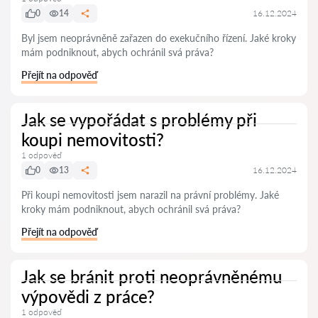
0
14
16.12.2024
Byl jsem neoprávněně zařazen do exekučního řízení. Jaké kroky
mám podniknout, abych ochránil svá práva?
Přejít na odpověď
Jak se vypořádat s problémy při
koupi nemovitosti?
1 odpověď
0
13
16.12.2024
Při koupi nemovitosti jsem narazil na právní problémy. Jaké
kroky mám podniknout, abych ochránil svá práva?
Přejít na odpověď
Jak se bránit proti neoprávněnému
výpovědi z práce?
1 odpověď