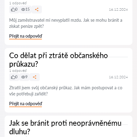
1 odpověď
0
15
16.12.2024
Můj zaměstnavatel mi nevyplatil mzdu. Jak se mohu bránit a
získat peníze zpět?
Přejít na odpověď
Co dělat při ztrátě občanského
průkazu?
1 odpověď
0
9
16.12.2024
Ztratil jsem svůj občanský průkaz. Jak mám postupovat a co
vše potřebuji zařídit?
Přejít na odpověď
Jak se bránit proti neoprávněnému
dluhu?