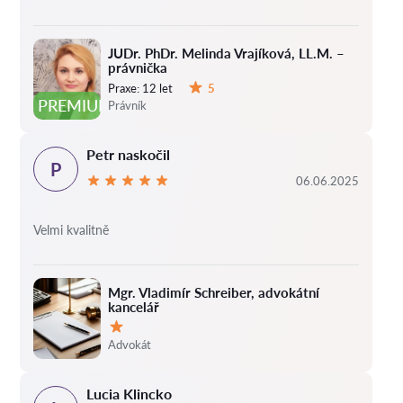
JUDr. PhDr. Melinda Vrajíková, LL.M. –
právnička
Praxe:
12 let
5
Hodnocení:
PREMIUM
Právník
Petr naskočil
P
06.06.2025
Velmi kvalitně
Mgr. Vladimír Schreiber, advokátní
kancelář
Hodnocení:
Advokát
Lucia Klincko