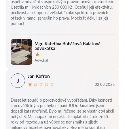
uspět v odvolání s uspokojivým pravomocným rozsudkem.
Ušetřila mi likvidačních 250 000 Kč. Oceňuji její efektivitu,
pečlivost a schopnost zvládat široké spektrum právních
otázek v rámci generálního práva. Mockrát děkuji za její
pomoc!
Mgr. Kateřina Boháčová Balatová,
advokátka
Hodnocení:
Advokát
Jan Kofroň
J
02.03.2025
Deset let soudů o porozvodové vypořádání.
Díky laxnosti
a neuvěřitelným pochybení paní JUDr. Janatové jsem
dopadl katastrofálně.
Bylo mi řečeno, že se vlastnictví akcií
netýká SJM, naopak mi neřekla, že uplatnit nárok lze tři
roky od rozvodu a už vůbec se nenamáhala zjistit
miliónový majetek navrhovatelky.
Bez mého souhlasu