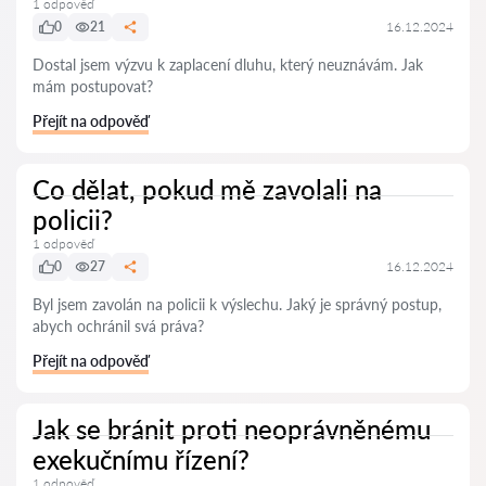
1 odpověď
0
21
16.12.2024
Dostal jsem výzvu k zaplacení dluhu, který neuznávám. Jak
mám postupovat?
Přejít na odpověď
Co dělat, pokud mě zavolali na
policii?
1 odpověď
0
27
16.12.2024
Byl jsem zavolán na policii k výslechu. Jaký je správný postup,
abych ochránil svá práva?
Přejít na odpověď
Jak se bránit proti neoprávněnému
exekučnímu řízení?
1 odpověď