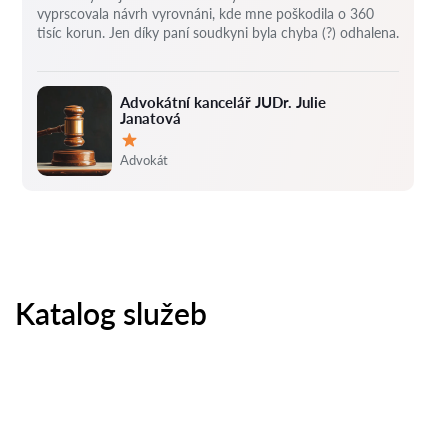
vyprscovala návrh vyrovnáni, kde mne poškodila o 360
tisíc korun.
Jen díky paní soudkyni byla chyba (?) odhalena.
Advokátní kancelář JUDr. Julie
Janatová
Hodnocení:
Advokát
Katalog služeb