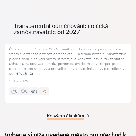
Transparentní odměňování: co čeká
zaměstnavatele od 2027
Česko mělo do 7. června 2026 promítnout do zákoníku práce evropskou
směrnici o transparentnosti odměňování — a termín nestihlo. Ministerstvo
práce a sociálních věcí přesto už zveřejnilo konkrétní návrh: zákaz ptát se
uchazečů na dosavadní mzdu, povinnost uvádět mzdové rozpětí ještě
před podpisem smlouvy a pro velké firmy pravidelné zprávy o rozdílech v
odměňování žen […]
22.07.2026
0
0
1
Ke všem článkům
Vyberte si níže uvedené město pro přechod k