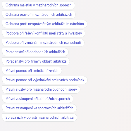
Ochrana majetku v mezinárodních sporech
Ochrana práv při mezinárodních arbitrážích
Ochrana proti neoprávněným arbitrážním nárokům
Podpora při řešení konfliktů mezi státy a investory
Podpora při vymáhání mezinárodních rozhodnutí
Poradenství při obchodních arbitrážích
Poradenství pro firmy v oblasti arbitráže
Právní pomoc při smírčích řízeních
Právní pomoc při vyjednávání smluvních podmínek
Právní služby pro mezinárodní obchodní spory
Právní zastoupení při arbitrážních sporech
Právní zastoupení ve sportovních arbitrážích
Správa rizik v oblasti mezinárodních arbitráží