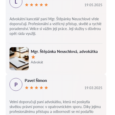
L
19.05.2025
Advokátní kancelář paní Mgr. Štěpánky Neuschlové vřele
doporučuji. Profesionální a vstřícný přístup, skvělé a rychlé
poradenství. Velice si vážím její práce. Její služby s důvěrou
opět ráda využiji.
Mgr. Štěpánka Neuschlová, advokátka
Hodnocení:
Advokát
Pavel Šimon
P
19.03.2025
Velmi doporučuji paní advokátku, která mi poskytla
skvělou právní pomoc v opatrovnickém sporu. Díky jejímu
profesionálnímu přístupu a odbornosti se mi podařilo