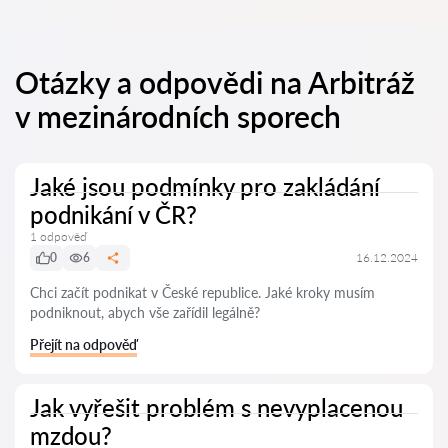
Otázky a odpovědi na Arbitráž
v mezinárodních sporech
Jaké jsou podmínky pro zakládání
podnikání v ČR?
1 odpověď
0
6
16.12.2024
Chci začít podnikat v České republice. Jaké kroky musím
podniknout, abych vše zařídil legálně?
Přejít na odpověď
Jak vyřešit problém s nevyplacenou
mzdou?