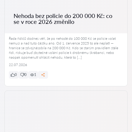
Nehoda bez policie do 200 000 Kč: co
se v roce 2026 změnilo
Řada řidičů dodnes věří, že po nehodě do 100 000 Kč se policie volat
nemusí a nad tuto částku ano. Od 1. července 2025 to ale neplatí —
hranice se zdvojnásobila na 200 000 Kč. Kdo se starým pravidlem stále
řídí, riskuje buď zbytečné volání policie k drobnému škrábanci, nebo
naopak opomenutí ohlásit nehodu, která to […]
22.07.2026
0
0
1