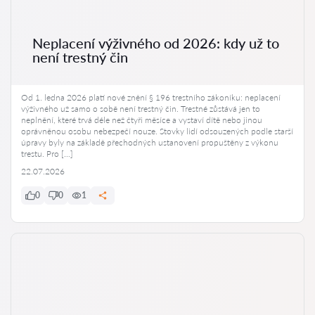
Neplacení výživného od 2026: kdy už to
není trestný čin
Od 1. ledna 2026 platí nové znění § 196 trestního zákoníku: neplacení
výživného už samo o sobě není trestný čin. Trestné zůstává jen to
neplnění, které trvá déle než čtyři měsíce a vystaví dítě nebo jinou
oprávněnou osobu nebezpečí nouze. Stovky lidí odsouzených podle starší
úpravy byly na základě přechodných ustanovení propuštěny z výkonu
trestu. Pro […]
22.07.2026
0
0
1