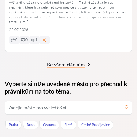
výživného už samo o sobě není trestný čin. Trestné zůstává jen to
neplnění, které trvá déle než čtyři měsíce a vystaví dítě nebo jinou
oprávněnou osobu nebezpečí nouze. Stovky lidí odsouzených podle starší
úpravy byly na základě přechodných ustanovení propuštěny z výkonu
trestu. Pro […]
22.07.2026
0
0
1
Ke všem článkům
Vyberte si níže uvedené město pro přechod k
právníkům na toto téma:
Praha
Brno
Ostrava
Plzeň
České Budějovice