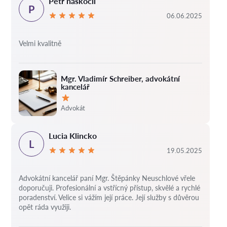
Petr naskočil
P
06.06.2025
Velmi kvalitně
Mgr. Vladimír Schreiber, advokátní
kancelář
Hodnocení:
Advokát
Lucia Klincko
L
19.05.2025
Advokátní kancelář paní Mgr. Štěpánky Neuschlové vřele
doporučuji. Profesionální a vstřícný přístup, skvělé a rychlé
poradenství. Velice si vážím její práce. Její služby s důvěrou
opět ráda využiji.