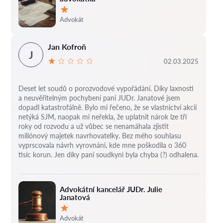
Hodnocení:
Advokát
Jan Kofroň
J
02.03.2025
Deset let soudů o porozvodové vypořádání.
Díky laxnosti
a neuvěřitelným pochybení paní JUDr. Janatové jsem
dopadl katastrofálně.
Bylo mi řečeno, že se vlastnictví akcií
netýká SJM, naopak mi neřekla, že uplatnit nárok lze tři
roky od rozvodu a už vůbec se nenamáhala zjistit
miliónový majetek navrhovatelky.
Bez mého souhlasu
vyprscovala návrh vyrovnáni, kde mne poškodila o 360
tisíc korun.
Jen díky paní soudkyni byla chyba (?) odhalena.
Advokátní kancelář JUDr. Julie
Janatová
Hodnocení:
Advokát