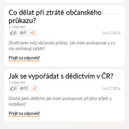
Co dělat při ztrátě občanského
průkazu?
1 odpověď
0
9
16.12.2024
Ztratil jsem svůj občanský průkaz. Jak mám postupovat a co
vše potřebuji zařídit?
Přejít na odpověď
Jak se vypořádat s dědictvím v ČR?
1 odpověď
0
11
16.12.2024
Dostal jsem dědictví, jak mám postupovat při jeho přijetí a
rozdělení?
Přejít na odpověď