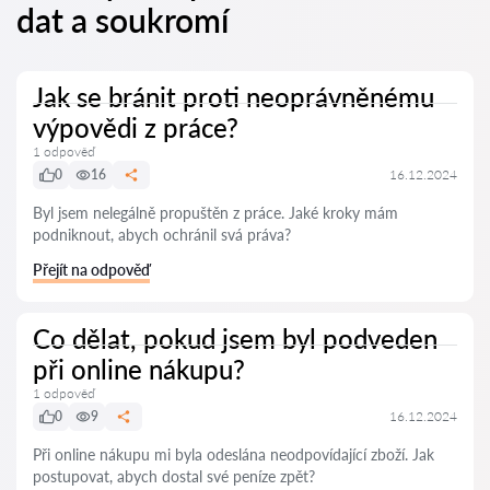
dat a soukromí
Jak se bránit proti neoprávněnému
výpovědi z práce?
1 odpověď
0
16
16.12.2024
Byl jsem nelegálně propuštěn z práce. Jaké kroky mám
podniknout, abych ochránil svá práva?
Přejít na odpověď
Co dělat, pokud jsem byl podveden
při online nákupu?
1 odpověď
0
9
16.12.2024
Při online nákupu mi byla odeslána neodpovídající zboží. Jak
postupovat, abych dostal své peníze zpět?