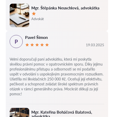
Mgr. Štěpánka Neuschlová, advokátka
Hodnocení:
Advokát
Pavel Šimon
P
19.03.2025
Velmi doporučuji paní advokátku, která mi poskytla
skvělou právní pomoc v opatrovnickém sporu. Díky jejímu
profesionálnímu přístupu a odbornosti se mi podařilo
uspět v odvolání s uspokojivým pravomocným rozsudkem.
Ušetřila mi likvidačních 250 000 Kč. Oceňuji její efektivitu,
pečlivost a schopnost zvládat široké spektrum právních
otázek v rámci generálního práva. Mockrát děkuji za její
pomoc!
Mgr. Kateřina Boháčová Balatová,
advokátka