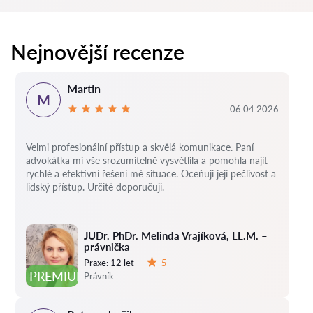
Nejnovější recenze
Martin
M
06.04.2026
Velmi profesionální přístup a skvělá komunikace. Paní
advokátka mi vše srozumitelně vysvětlila a pomohla najít
rychlé a efektivní řešení mé situace. Oceňuji její pečlivost a
lidský přístup. Určitě doporučuji.
JUDr. PhDr. Melinda Vrajíková, LL.M. –
právnička
Praxe:
12 let
5
Hodnocení:
PREMIUM
Právník