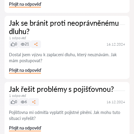
Přejít na odpověď
Jak se bránit proti neoprávněnému
dluhu?
1 odpověď
0
21
16.12.2024
Dostal jsem výzvu k zaplacení dluhu, který neuznávám. Jak
mám postupovat?
Přejít na odpověď
Jak řešit problémy s pojišťovnou?
1 odpověď
0
6
16.12.2024
Pojišťovna mi odmítla vyplatit pojistné plnění. Jak mohu tuto
situaci vyřešit?
Přejít na odpověď