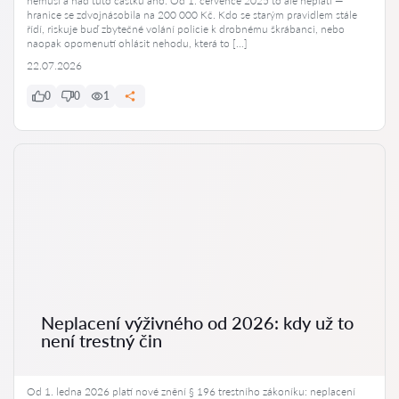
nemusí a nad tuto částku ano. Od 1. července 2025 to ale neplatí —
hranice se zdvojnásobila na 200 000 Kč. Kdo se starým pravidlem stále
řídí, riskuje buď zbytečné volání policie k drobnému škrábanci, nebo
naopak opomenutí ohlásit nehodu, která to […]
22.07.2026
0
0
1
Neplacení výživného od 2026: kdy už to
není trestný čin
Od 1. ledna 2026 platí nové znění § 196 trestního zákoníku: neplacení