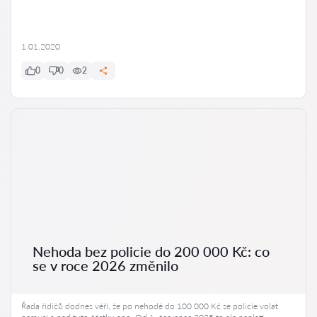
1.01.2020
0
0
2
Nehoda bez policie do 200 000 Kč: co
se v roce 2026 změnilo
Řada řidičů dodnes věří, že po nehodě do 100 000 Kč se policie volat