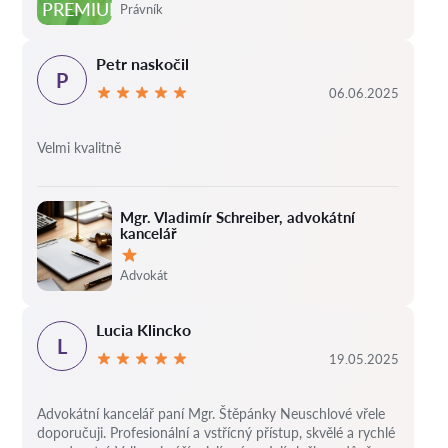
Hodnocení:
PREMIUM
Právník
Petr naskočil
P
06.06.2025
Velmi kvalitně
Mgr. Vladimír Schreiber, advokátní
kancelář
Hodnocení:
Advokát
Lucia Klincko
L
19.05.2025
Advokátní kancelář paní Mgr. Štěpánky Neuschlové vřele
doporučuji. Profesionální a vstřícný přístup, skvělé a rychlé