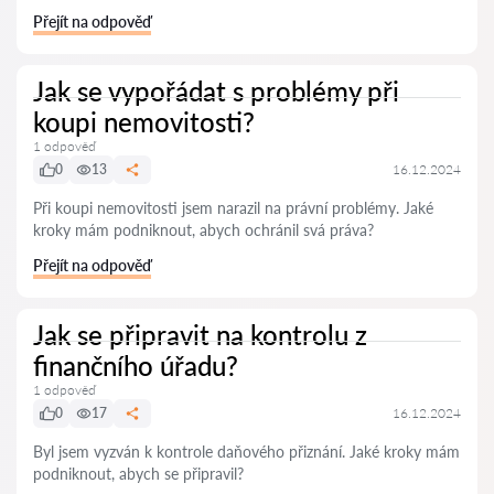
Přejít na odpověď
Jak se vypořádat s problémy při
koupi nemovitosti?
1 odpověď
0
13
16.12.2024
Při koupi nemovitosti jsem narazil na právní problémy. Jaké
kroky mám podniknout, abych ochránil svá práva?
Přejít na odpověď
Jak se připravit na kontrolu z
finančního úřadu?
1 odpověď
0
17
16.12.2024
Byl jsem vyzván k kontrole daňového přiznání. Jaké kroky mám
podniknout, abych se připravil?