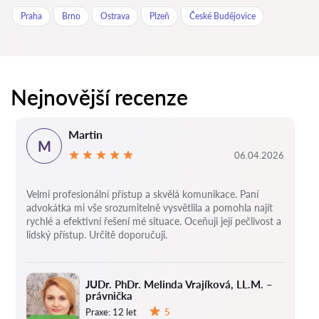
Praha
Brno
Ostrava
Plzeň
České Budějovice
Nejnovější recenze
Martin
M
06.04.2026
Velmi profesionální přístup a skvělá komunikace. Paní
advokátka mi vše srozumitelně vysvětlila a pomohla najít
rychlé a efektivní řešení mé situace. Oceňuji její pečlivost a
lidský přístup. Určitě doporučuji.
JUDr. PhDr. Melinda Vrajíková, LL.M. –
právnička
Praxe:
12 let
5