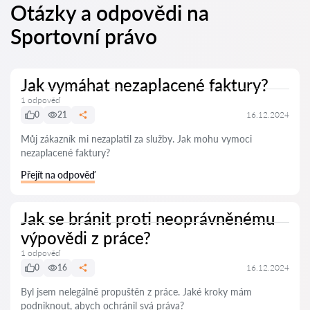
Otázky a odpovědi na
Sportovní právo
Jak vymáhat nezaplacené faktury?
1 odpověď
0
21
16.12.2024
Můj zákazník mi nezaplatil za služby. Jak mohu vymoci
nezaplacené faktury?
Přejít na odpověď
Jak se bránit proti neoprávněnému
výpovědi z práce?
1 odpověď
0
16
16.12.2024
Byl jsem nelegálně propuštěn z práce. Jaké kroky mám
podniknout, abych ochránil svá práva?