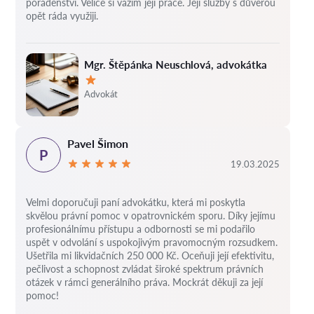
poradenství. Velice si vážím její práce. Její služby s důvěrou
opět ráda využiji.
Mgr. Štěpánka Neuschlová, advokátka
Hodnocení:
Advokát
Pavel Šimon
P
19.03.2025
Velmi doporučuji paní advokátku, která mi poskytla
skvělou právní pomoc v opatrovnickém sporu. Díky jejímu
profesionálnímu přístupu a odbornosti se mi podařilo
uspět v odvolání s uspokojivým pravomocným rozsudkem.
Ušetřila mi likvidačních 250 000 Kč. Oceňuji její efektivitu,
pečlivost a schopnost zvládat široké spektrum právních
otázek v rámci generálního práva. Mockrát děkuji za její
pomoc!