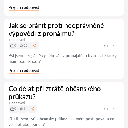
Přejít na odpověď
Jak se bránit proti neoprávněné
výpovědi z pronájmu?
1 odpověď
0
22
16.12.2024
Byl jsem nelegálně vystěhován z pronajatého bytu. Jaké kroky
mám podniknout?
Přejít na odpověď
Co dělat při ztrátě občanského
průkazu?
1 odpověď
0
9
16.12.2024
Ztratil jsem svůj občanský průkaz. Jak mám postupovat a co
vše potřebuji zařídit?