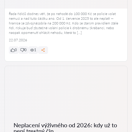
Řada řidičů dodnes věří, že po nehodě do 100 000 Kč se policie volat
nemusí a nad tuto částku ano. Od 1. července 2025 to ale neplatí —
hranice se zdvojnásobila na 200 000 Kč. Kdo se starým pravidlem stále
řídí, riskuje buď zbytečné volání policie k drobnému škrábanci, nebo
naopak opomenutí ohlásit nehodu, která to […]
22.07.2026
0
0
1
Neplacení výživného od 2026: kdy už to
není trestný čin