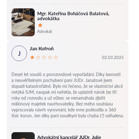
Mgr. Kateřina Boháčová Balatová,
advokátka
Hodnocení:
Advokát
Jan Kofroň
J
02.03.2025
Deset let soudů o porozvodové vypořádání.
Díky laxnosti
a neuvěřitelným pochybení paní JUDr. Janatové jsem
dopadl katastrofálně.
Bylo mi řečeno, že se vlastnictví akcií
netýká SJM, naopak mi neřekla, že uplatnit nárok lze tři
roky od rozvodu a už vůbec se nenamáhala zjistit
miliónový majetek navrhovatelky.
Bez mého souhlasu
vyprscovala návrh vyrovnáni, kde mne poškodila o 360
tisíc korun.
Jen díky paní soudkyni byla chyba (?) odhalena.
Advokátní kancelář JUDr. Julie