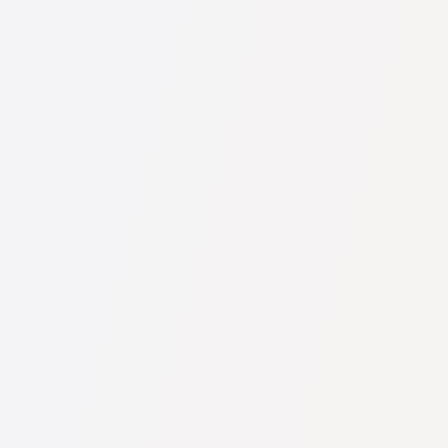
U nás najdete seznam nejlepších právníků v s kompletními
informacemi. Ceny, recenze, telefonní číslo a adresa.
Na naší službě najdete skutečné recenze právníků,
neodstraňujeme negativní recenze a není možné je uměle
navýšit.
Konzultace právníků v začíná od 1400 CZK a výše (ceny se
mohou lišit podle složitosti otázky a formy odpovědi).
Nejprve formulujte svou otázku jasně a stručně a zkuste ji
položit. Pokud není složitá a lze na ni rychle odpovědět,
právníci na ni často odpovídají zdarma. Právo určit cenu
konzultace však zůstává na právníkovi.
To lze provést na české službě pro vyhledávání právníků
Pravnici-cz.com zcela zdarma. Je důležité vědět, že pohodlné
vyhledávání a spojení se specialistou jsou zdarma, ale
konzultace a služby samotných specialistů mohou být
zpoplatněny.
Ceny za služby právníků se odvíjejí od rozsahu práce a