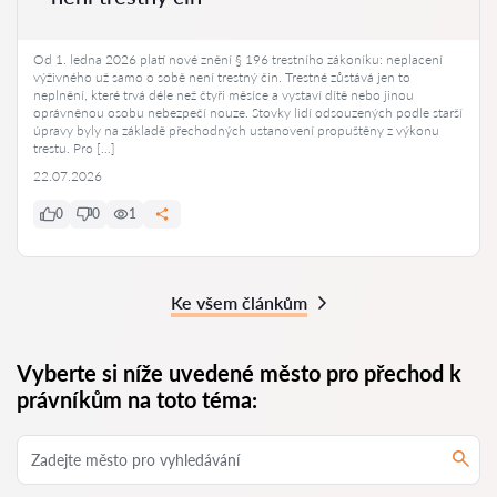
Od 1. ledna 2026 platí nové znění § 196 trestního zákoníku: neplacení
výživného už samo o sobě není trestný čin. Trestné zůstává jen to
neplnění, které trvá déle než čtyři měsíce a vystaví dítě nebo jinou
oprávněnou osobu nebezpečí nouze. Stovky lidí odsouzených podle starší
úpravy byly na základě přechodných ustanovení propuštěny z výkonu
trestu. Pro […]
22.07.2026
0
0
1
Ke všem článkům
Vyberte si níže uvedené město pro přechod k
právníkům na toto téma: