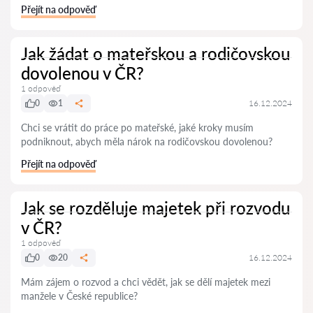
Přejít na odpověď
Jak žádat o mateřskou a rodičovskou
dovolenou v ČR?
1 odpověď
0
1
16.12.2024
Chci se vrátit do práce po mateřské, jaké kroky musím
podniknout, abych měla nárok na rodičovskou dovolenou?
Přejít na odpověď
Jak se rozděluje majetek při rozvodu
v ČR?
1 odpověď
0
20
16.12.2024
Mám zájem o rozvod a chci vědět, jak se dělí majetek mezi
manžele v České republice?