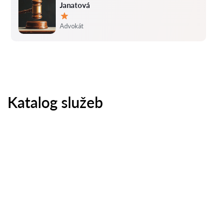
Janatová
Hodnocení:
Advokát
Katalog služeb