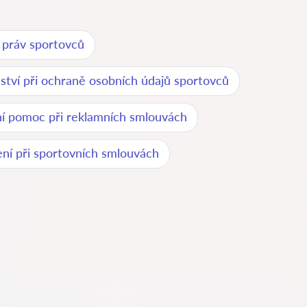
 práv sportovců
ství při ochraně osobních údajů sportovců
í pomoc při reklamních smlouvách
ení při sportovních smlouvách