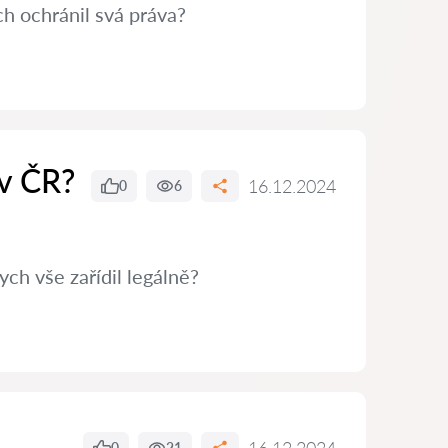
h ochránil svá práva?
 v ČR?
16.12.2024
0
6
ch vše zařídil legálně?
0
21