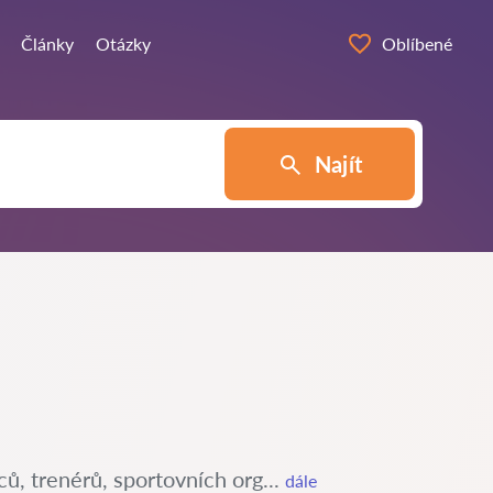
Články
Otázky
Oblíbené
Najít
ců, trenérů, sportovních org...
dále