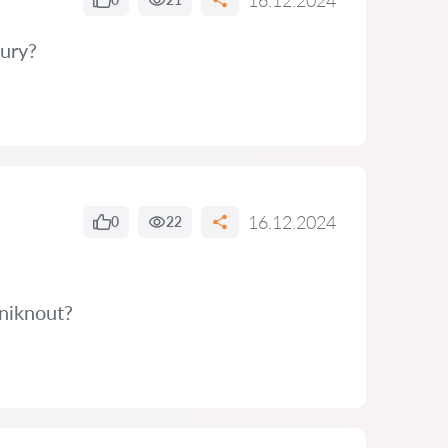
16.12.2024
tury?
16.12.2024
0
22
niknout?