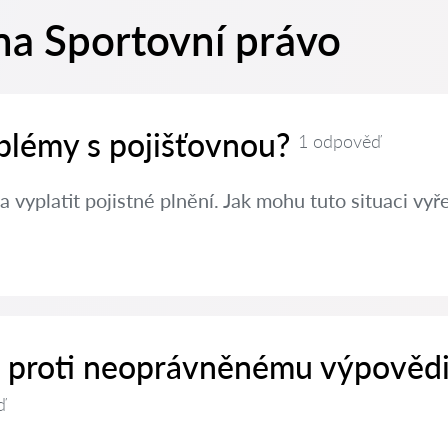
na Sportovní právo
oblémy s pojišťovnou?
1 odpověď
a vyplatit pojistné plnění. Jak mohu tuto situaci vyře
it proti neoprávněnému výpovědi
ď