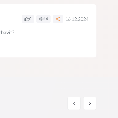
16.12.2024
0
14
zbavit?