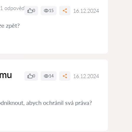
1 odpověď
16.12.2024
0
15
ze zpět?
ímu
16.12.2024
0
14
dniknout, abych ochránil svá práva?