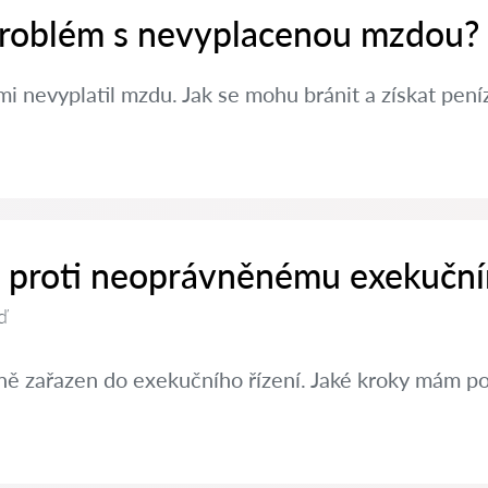
 problém s nevyplacenou mzdou?
i nevyplatil mzdu. Jak se mohu bránit a získat pení
it proti neoprávněnému exekučn
ď
ě zařazen do exekučního řízení. Jaké kroky mám po