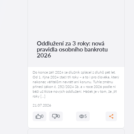
Oddlužení za 3 roky: nová
pravidla osobního bankrotu
2026
Do konce září 2024 se dlužník splácel z dluhů pět let.
Od 1. října 2024 stačí tři roky – a to i pro člověka, který
nakonec věřitelům nevrátí ani korunu. Tuhle změnu
přinesl zákon č. 252/2024 Sb. a v roce 2026 podle ní
běží už tisíce nových oddlužení. Háček je v tom, že „tři
roky […]
21.07.2026
0
0
5