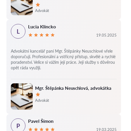
Hodnocení:
Advokát
Lucia Klincko
L
19.05.2025
Advokátní kancelář paní Mgr. Štěpánky Neuschlové vřele
doporučuji. Profesionální a vstřícný přístup, skvělé a rychlé
poradenství. Velice si vážím její práce. Její služby s důvěrou
opět ráda využiji.
Mgr. Štěpánka Neuschlová, advokátka
Hodnocení:
Advokát
Pavel Šimon
P
19.03.2025