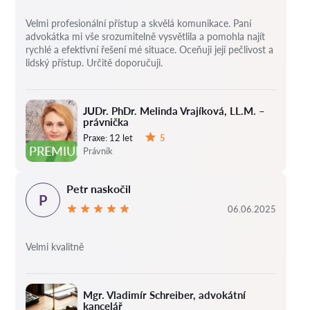
Velmi profesionální přístup a skvělá komunikace. Paní
advokátka mi vše srozumitelně vysvětlila a pomohla najít
rychlé a efektivní řešení mé situace. Oceňuji její pečlivost a
lidský přístup. Určitě doporučuji.
JUDr. PhDr. Melinda Vrajíková, LL.M. –
právnička
Praxe:
12 let
5
Hodnocení:
PREMIUM
Právník
Petr naskočil
P
06.06.2025
Velmi kvalitně
Mgr. Vladimír Schreiber, advokátní
kancelář