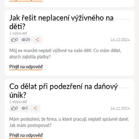
Jak řešit neplacení výživného na
děti?
1 odpověď
0
26
16.12.2024
Můj ex-manžel neplatí výživné na naše děti. Co mám dělat,
abych zajistila platby?
Přejít na odpověď
Co dělat při podezření na daňový
únik?
1 odpověď
0
5
16.12.2024
Mám podezření, že firma, u které pracuji, neplatí správně daně.
Jak mám postupovat?
Přejít na odpověď