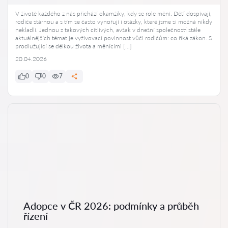
V životě každého z nás přichází okamžiky, kdy se role mění. Děti dospívají,
rodiče stárnou a s tím se často vynořují i otázky, které jsme si možná nikdy
nekladli. Jednou z takových citlivých, avšak v dnešní společnosti stále
aktuálnějších témat je vyživovací povinnost vůči rodičům: co říká zákon. S
prodlužující se délkou života a měnícími […]
20.04.2026
0
0
7
Adopce v ČR 2026: podmínky a průběh
řízení