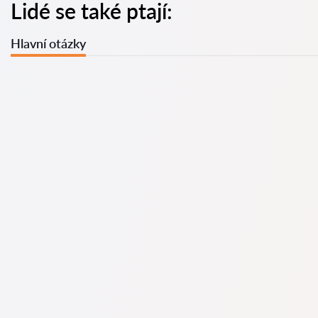
Lidé se také ptají:
Hlavní otázky
U nás najdete seznam nejlepších právníků v s kompletními
informacemi. Ceny, recenze, telefonní číslo a adresa.
Na naší službě najdete skutečné recenze právníků,
neodstraňujeme negativní recenze a není možné je uměle
navýšit.
Konzultace právníků v začíná od 1400 CZK a výše (ceny se
mohou lišit podle složitosti otázky a formy odpovědi).