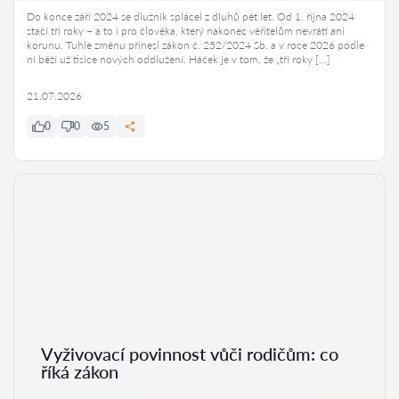
Do konce září 2024 se dlužník splácel z dluhů pět let. Od 1. října 2024
stačí tři roky – a to i pro člověka, který nakonec věřitelům nevrátí ani
korunu. Tuhle změnu přinesl zákon č. 252/2024 Sb. a v roce 2026 podle
ní běží už tisíce nových oddlužení. Háček je v tom, že „tři roky […]
21.07.2026
0
0
5
Vyživovací povinnost vůči rodičům: co
říká zákon