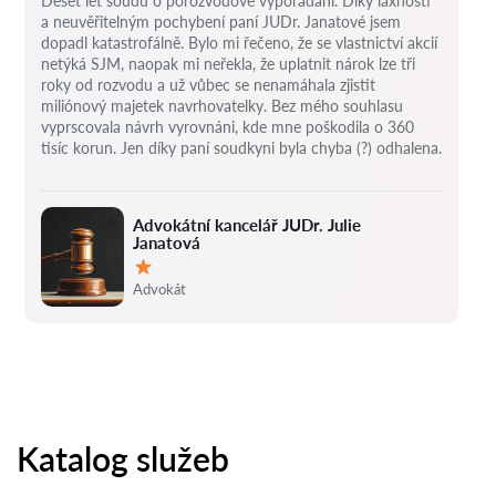
Deset let soudů o porozvodové vypořádání.
Díky laxnosti
a neuvěřitelným pochybení paní JUDr. Janatové jsem
dopadl katastrofálně.
Bylo mi řečeno, že se vlastnictví akcií
netýká SJM, naopak mi neřekla, že uplatnit nárok lze tři
roky od rozvodu a už vůbec se nenamáhala zjistit
miliónový majetek navrhovatelky.
Bez mého souhlasu
vyprscovala návrh vyrovnáni, kde mne poškodila o 360
tisíc korun.
Jen díky paní soudkyni byla chyba (?) odhalena.
Advokátní kancelář JUDr. Julie
Janatová
Hodnocení:
Advokát
Katalog služeb