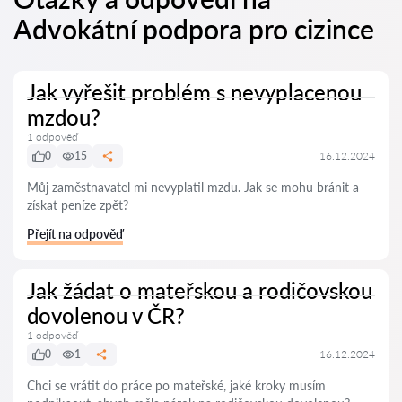
Advokátní podpora pro cizince
Jak vyřešit problém s nevyplacenou
mzdou?
1 odpověď
0
15
16.12.2024
Můj zaměstnavatel mi nevyplatil mzdu. Jak se mohu bránit a
získat peníze zpět?
Přejít na odpověď
Jak žádat o mateřskou a rodičovskou
dovolenou v ČR?
1 odpověď
0
1
16.12.2024
Chci se vrátit do práce po mateřské, jaké kroky musím