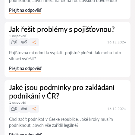
podniknout, abych měla nárok na rodičovskou dovolenou?
Přejít na odpověď
Jak řešit problémy s pojišťovnou?
1 odpověď
0
5
16.12.2024
Pojišťovna mi odmítla vyplatit pojistné plnění. Jak mohu tuto
situaci vyřešit?
Přejít na odpověď
Jaké jsou podmínky pro zakládání
podnikání v ČR?
1 odpověď
0
6
16.12.2024
Chci začít podnikat v České republice. Jaké kroky musím
podniknout, abych vše zařídil legálně?
Přejít na odpověď