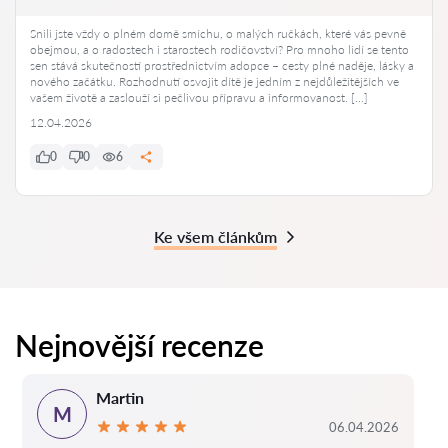
Snili jste vždy o plném domě smíchu, o malých ručkách, které vás pevně
obejmou, a o radostech i starostech rodičovství? Pro mnoho lidí se tento
sen stává skutečností prostřednictvím adopce – cesty plné naděje, lásky a
nového začátku. Rozhodnutí osvojit dítě je jedním z nejdůležitějších ve
vašem životě a zaslouží si pečlivou přípravu a informovanost. […]
12.04.2026
0
0
6
Ke všem článkům
Nejnovější recenze
Martin
M
06.04.2026