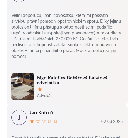
Velmi doporučuji paní advokátku, která mi poskytla
skvělou právní pomoc v opatrovnickém sporu. Díky jejímu
profesionálnímu přístupu a odbornosti se mi podařilo
uspět v odvolání s uspokojivým pravomocným rozsudkem.
Ušetřila mi likvidačních 250 000 Kč. Oceňuji její efektivitu,
pečlivost a schopnost zvládat široké spektrum právních
otázek v rámci generálního práva. Mockrát děkuji za její
pomoc!
Mgr. Kateřina Boháčová Balatová,
advokátka
Hodnocení:
Advokát
Jan Kofroň
J
02.03.2025