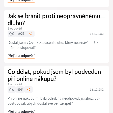
Jak se bránit proti neoprávněnému
dluhu?
1 odpověď
0
21
16.12.2024
Dostal jsem výzvu k zaplacení dluhu, který neuznávám. Jak
mám postupovat?
Přejít na odpověď
Co dělat, pokud jsem byl podveden
při online nákupu?
1 odpověď
0
9
16.12.2024
Při online nákupu mi byla odeslána neodpovídající zboží. Jak
postupovat, abych dostal své peníze zpět?
Přejít na odpověď