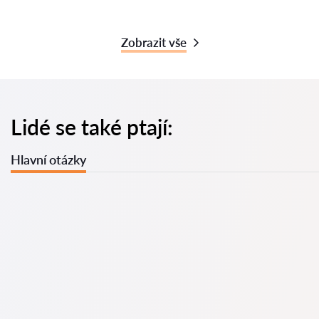
Zobrazit vše
Lidé se také ptají:
Hlavní otázky
U nás najdete seznam nejlepších právníků v s kompletními