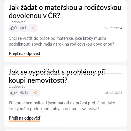
Jak žádat o mateřskou a rodičovskou
dovolenou v ČR?
1 odpověď
0
1
16.12.2024
Chci se vrátit do práce po mateřské, jaké kroky musím
podniknout, abych měla nárok na rodičovskou dovolenou?
Přejít na odpověď
Jak se vypořádat s problémy při
koupi nemovitosti?
1 odpověď
0
13
16.12.2024
Při koupi nemovitosti jsem narazil na právní problémy. Jaké
kroky mám podniknout, abych ochránil svá práva?
Přejít na odpověď