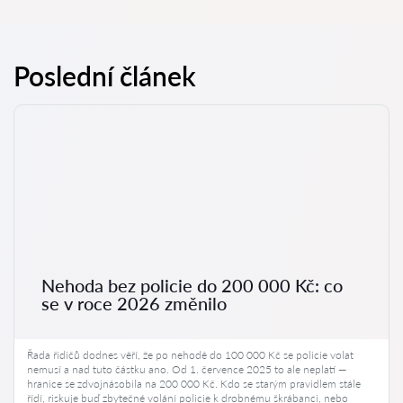
Poslední článek
Nehoda bez policie do 200 000 Kč: co
se v roce 2026 změnilo
Řada řidičů dodnes věří, že po nehodě do 100 000 Kč se policie volat
nemusí a nad tuto částku ano. Od 1. července 2025 to ale neplatí —
hranice se zdvojnásobila na 200 000 Kč. Kdo se starým pravidlem stále
řídí, riskuje buď zbytečné volání policie k drobnému škrábanci, nebo