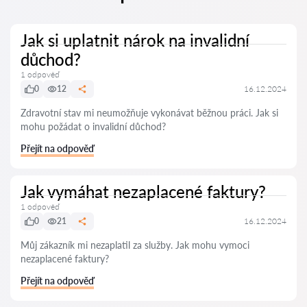
Jak si uplatnit nárok na invalidní
důchod?
1 odpověď
0
12
16.12.2024
Zdravotní stav mi neumožňuje vykonávat běžnou práci. Jak si
mohu požádat o invalidní důchod?
Přejít na odpověď
Jak vymáhat nezaplacené faktury?
1 odpověď
0
21
16.12.2024
Můj zákazník mi nezaplatil za služby. Jak mohu vymoci
nezaplacené faktury?
Přejít na odpověď