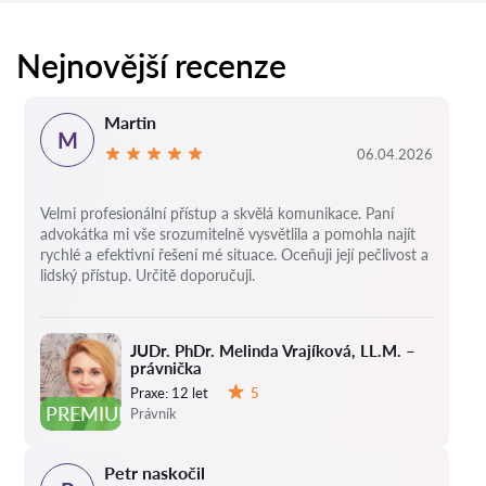
Nejnovější recenze
Martin
M
06.04.2026
Velmi profesionální přístup a skvělá komunikace. Paní
advokátka mi vše srozumitelně vysvětlila a pomohla najít
rychlé a efektivní řešení mé situace. Oceňuji její pečlivost a
lidský přístup. Určitě doporučuji.
JUDr. PhDr. Melinda Vrajíková, LL.M. –
právnička
Praxe:
12 let
5
Hodnocení:
PREMIUM
Právník
Petr naskočil