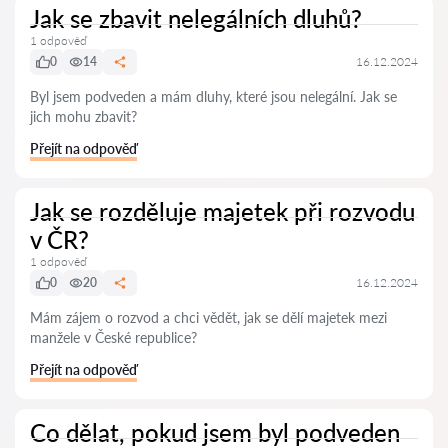
Jak se zbavit nelegálních dluhů?
1 odpověď
0
14
16.12.2024
Byl jsem podveden a mám dluhy, které jsou nelegální. Jak se
jich mohu zbavit?
Přejít na odpověď
Jak se rozděluje majetek při rozvodu
v ČR?
1 odpověď
0
20
16.12.2024
Mám zájem o rozvod a chci vědět, jak se dělí majetek mezi
manžele v České republice?
Přejít na odpověď
Co dělat, pokud jsem byl podveden