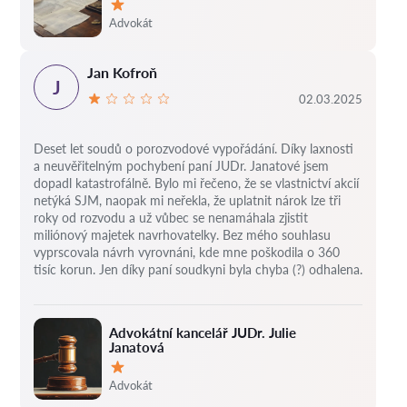
Hodnocení:
Advokát
Jan Kofroň
J
02.03.2025
Deset let soudů o porozvodové vypořádání.
Díky laxnosti
a neuvěřitelným pochybení paní JUDr. Janatové jsem
dopadl katastrofálně.
Bylo mi řečeno, že se vlastnictví akcií
netýká SJM, naopak mi neřekla, že uplatnit nárok lze tři
roky od rozvodu a už vůbec se nenamáhala zjistit
miliónový majetek navrhovatelky.
Bez mého souhlasu
vyprscovala návrh vyrovnáni, kde mne poškodila o 360
tisíc korun.
Jen díky paní soudkyni byla chyba (?) odhalena.
Advokátní kancelář JUDr. Julie
Janatová
Hodnocení:
Advokát