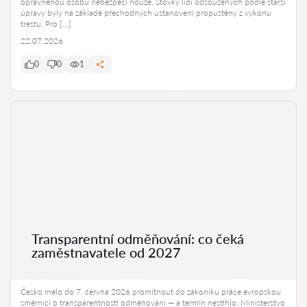
oprávněnou osobu nebezpečí nouze. Stovky lidí odsouzených podle starší
úpravy byly na základě přechodných ustanovení propuštěny z výkonu
trestu. Pro […]
22.07.2026
0
0
1
Transparentní odměňování: co čeká
zaměstnavatele od 2027
Česko mělo do 7. června 2026 promítnout do zákoníku práce evropskou
směrnici o transparentnosti odměňování — a termín nestihlo. Ministerstvo