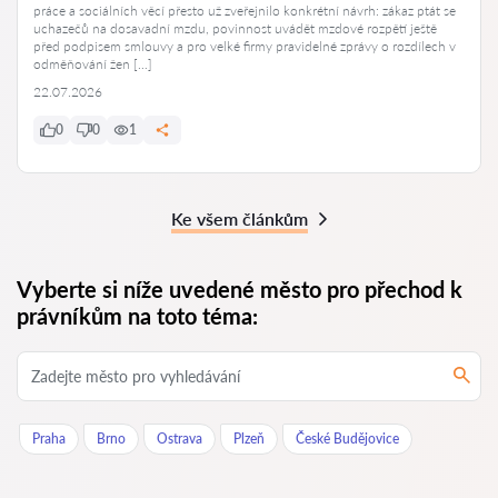
práce a sociálních věcí přesto už zveřejnilo konkrétní návrh: zákaz ptát se
uchazečů na dosavadní mzdu, povinnost uvádět mzdové rozpětí ještě
před podpisem smlouvy a pro velké firmy pravidelné zprávy o rozdílech v
odměňování žen […]
22.07.2026
0
0
1
Ke všem článkům
Vyberte si níže uvedené město pro přechod k
právníkům na toto téma:
Praha
Brno
Ostrava
Plzeň
České Budějovice