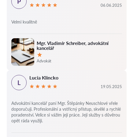
P
06.06.2025
Velmi kvalitně
Mgr. Vladimír Schreiber, advokátní
kancelář
Hodnocení:
Advokát
Lucia Klincko
L
19.05.2025
Advokátní kancelář paní Mgr. Štěpánky Neuschlové vřele
doporučuji. Profesionální a vstřícný přístup, skvělé a rychlé
poradenství. Velice si vážím její práce. Její služby s důvěrou
opět ráda využiji.