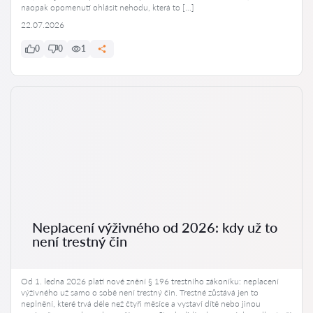
naopak opomenutí ohlásit nehodu, která to […]
22.07.2026
0
0
1
Neplacení výživného od 2026: kdy už to
není trestný čin
Od 1. ledna 2026 platí nové znění § 196 trestního zákoníku: neplacení
výživného už samo o sobě není trestný čin. Trestné zůstává jen to
neplnění, které trvá déle než čtyři měsíce a vystaví dítě nebo jinou