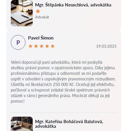
Mgr. Štěpánka Neuschlová, advokátka
Hodnocení:
Advokát
Pavel Šimon
P
19.03.2025
Velmi doporučuji paní advokátku, která mi poskytla
skvělou právní pomoc v opatrovnickém sporu. Díky jejímu
profesionálnímu přístupu a odbornosti se mi podařilo
uspět v odvolání s uspokojivým pravomocným rozsudkem.
Ušetřila mi likvidačních 250 000 Kč. Oceňuji její efektivitu,
pečlivost a schopnost zvládat široké spektrum právních
otázek v rámci generálního práva. Mockrát děkuji za její
pomoc!
Mgr. Kateřina Boháčová Balatová,
advokátka