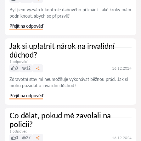
Byl jsem vyzván k kontrole daňového přiznání. Jaké kroky mám
podniknout, abych se připravil?
Přejít na odpověď
Jak si uplatnit nárok na invalidní
důchod?
1 odpověď
0
12
16.12.2024
Zdravotní stav mi neumožňuje vykonávat běžnou práci. Jak si
mohu požádat o invalidní důchod?
Přejít na odpověď
Co dělat, pokud mě zavolali na
policii?
1 odpověď
0
27
16.12.2024