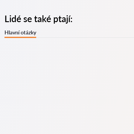
Lidé se také ptají:
Hlavní otázky
U nás najdete seznam nejlepších právníků v s kompletními
informacemi. Ceny, recenze, telefonní číslo a adresa.
Na naší službě najdete skutečné recenze právníků,
neodstraňujeme negativní recenze a není možné je uměle
navýšit.