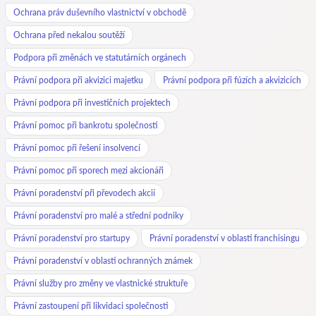
Ochrana práv duševního vlastnictví v obchodě
Ochrana před nekalou soutěží
Podpora při změnách ve statutárních orgánech
Právní podpora při akvizici majetku
Právní podpora při fúzích a akvizicích
Právní podpora při investičních projektech
Právní pomoc při bankrotu společnosti
Právní pomoc při řešení insolvencí
Právní pomoc při sporech mezi akcionáři
Právní poradenství při převodech akcií
Právní poradenství pro malé a střední podniky
Právní poradenství pro startupy
Právní poradenství v oblasti franchisingu
Právní poradenství v oblasti ochranných známek
Právní služby pro změny ve vlastnické struktuře
Právní zastoupení při likvidaci společnosti