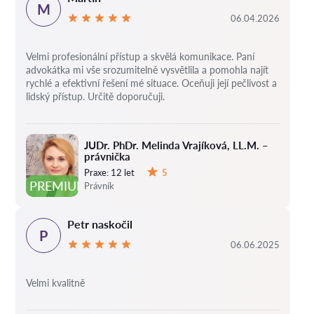
M
06.04.2026
Velmi profesionální přístup a skvělá komunikace. Paní
advokátka mi vše srozumitelně vysvětlila a pomohla najít
rychlé a efektivní řešení mé situace. Oceňuji její pečlivost a
lidský přístup. Určitě doporučuji.
JUDr. PhDr. Melinda Vrajíková, LL.M. –
právnička
Praxe:
12 let
5
Hodnocení:
PREMIUM
Právník
Petr naskočil
P
06.06.2025
Velmi kvalitně