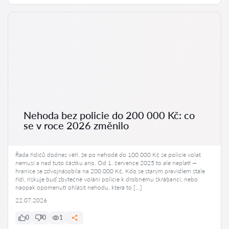
Nehoda bez policie do 200 000 Kč: co
se v roce 2026 změnilo
Řada řidičů dodnes věří, že po nehodě do 100 000 Kč se policie volat
nemusí a nad tuto částku ano. Od 1. července 2025 to ale neplatí —
hranice se zdvojnásobila na 200 000 Kč. Kdo se starým pravidlem stále
řídí, riskuje buď zbytečné volání policie k drobnému škrábanci, nebo
naopak opomenutí ohlásit nehodu, která to […]
22.07.2026
0
0
1