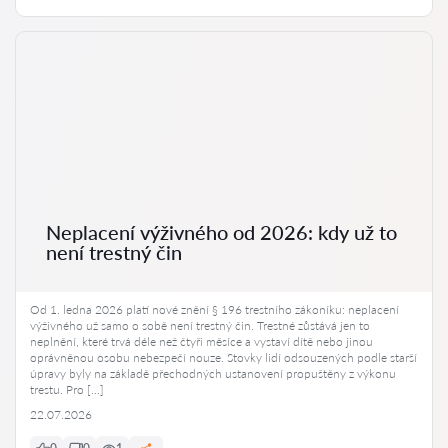
Neplacení výživného od 2026: kdy už to
není trestný čin
Od 1. ledna 2026 platí nové znění § 196 trestního zákoníku: neplacení
výživného už samo o sobě není trestný čin. Trestné zůstává jen to
neplnění, které trvá déle než čtyři měsíce a vystaví dítě nebo jinou
oprávněnou osobu nebezpečí nouze. Stovky lidí odsouzených podle starší
úpravy byly na základě přechodných ustanovení propuštěny z výkonu
trestu. Pro […]
22.07.2026