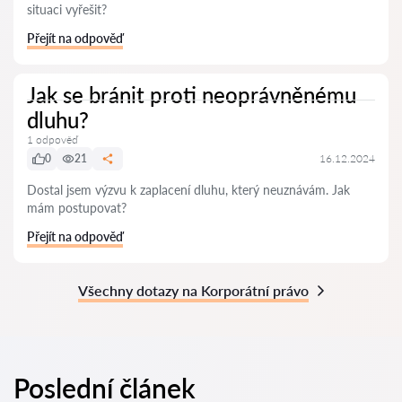
situaci vyřešit?
Přejít na odpověď
Jak se bránit proti neoprávněnému
dluhu?
1 odpověď
0
21
16.12.2024
Dostal jsem výzvu k zaplacení dluhu, který neuznávám. Jak
mám postupovat?
Přejít na odpověď
Všechny dotazy na Korporátní právo
Poslední článek