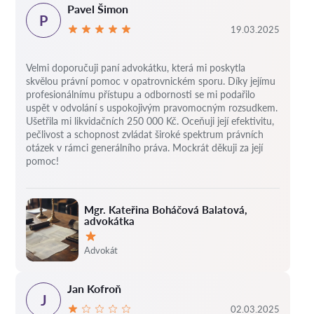
Pavel Šimon
P
19.03.2025
Velmi doporučuji paní advokátku, která mi poskytla
skvělou právní pomoc v opatrovnickém sporu. Díky jejímu
profesionálnímu přístupu a odbornosti se mi podařilo
uspět v odvolání s uspokojivým pravomocným rozsudkem.
Ušetřila mi likvidačních 250 000 Kč. Oceňuji její efektivitu,
pečlivost a schopnost zvládat široké spektrum právních
otázek v rámci generálního práva. Mockrát děkuji za její
pomoc!
Mgr. Kateřina Boháčová Balatová,
advokátka
Hodnocení:
Advokát
Jan Kofroň
J
02.03.2025