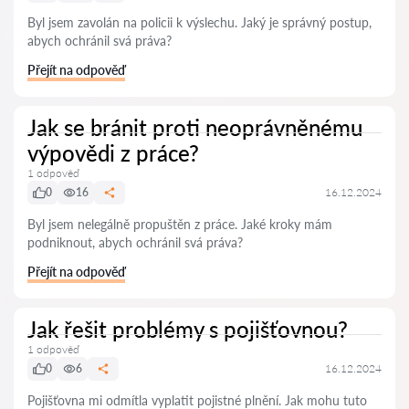
Byl jsem zavolán na policii k výslechu. Jaký je správný postup,
abych ochránil svá práva?
Přejít na odpověď
Jak se bránit proti neoprávněnému
výpovědi z práce?
1 odpověď
0
16
16.12.2024
Byl jsem nelegálně propuštěn z práce. Jaké kroky mám
podniknout, abych ochránil svá práva?
Přejít na odpověď
Jak řešit problémy s pojišťovnou?
1 odpověď
0
6
16.12.2024
Pojišťovna mi odmítla vyplatit pojistné plnění. Jak mohu tuto