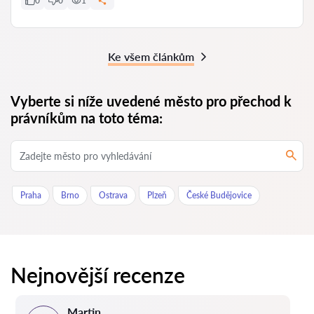
0
0
1
Ke všem článkům
Vyberte si níže uvedené město pro přechod k
právníkům na toto téma:
Praha
Brno
Ostrava
Plzeň
České Budějovice
Nejnovější recenze
Martin