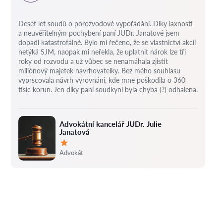
Deset let soudů o porozvodové vypořádání.
Díky laxnosti
a neuvěřitelným pochybení paní JUDr. Janatové jsem
dopadl katastrofálně.
Bylo mi řečeno, že se vlastnictví akcií
netýká SJM, naopak mi neřekla, že uplatnit nárok lze tři
roky od rozvodu a už vůbec se nenamáhala zjistit
miliónový majetek navrhovatelky.
Bez mého souhlasu
vyprscovala návrh vyrovnáni, kde mne poškodila o 360
tisíc korun.
Jen díky paní soudkyni byla chyba (?) odhalena.
Advokátní kancelář JUDr. Julie
Janatová
Hodnocení:
Advokát