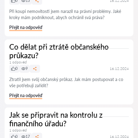
0
13
16.12.2024
Při koupi nemovitosti jsem narazil na právní problémy. Jaké
kroky mám podniknout, abych ochránil svá práva?
Přejít na odpověď
Co dělat při ztrátě občanského
průkazu?
1 odpověď
0
9
16.12.2024
Ztratil jsem svůj občanský průkaz. Jak mám postupovat a co
vše potřebuji zařídit?
Přejít na odpověď
Jak se připravit na kontrolu z
finančního úřadu?
1 odpověď
0
17
16.12.2024