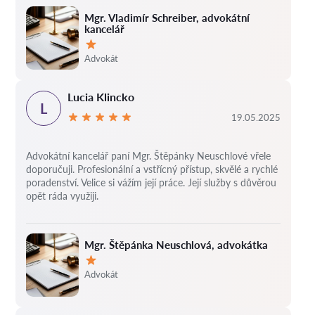
Mgr. Vladimír Schreiber, advokátní
kancelář
Hodnocení:
Advokát
Lucia Klincko
L
19.05.2025
Advokátní kancelář paní Mgr. Štěpánky Neuschlové vřele
doporučuji. Profesionální a vstřícný přístup, skvělé a rychlé
poradenství. Velice si vážím její práce. Její služby s důvěrou
opět ráda využiji.
Mgr. Štěpánka Neuschlová, advokátka
Hodnocení:
Advokát