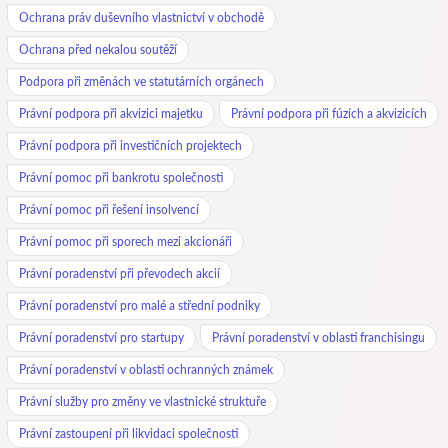
Ochrana práv duševního vlastnictví v obchodě
Ochrana před nekalou soutěží
Podpora při změnách ve statutárních orgánech
Právní podpora při akvizici majetku
Právní podpora při fúzích a akvizicích
Právní podpora při investičních projektech
Právní pomoc při bankrotu společnosti
Právní pomoc při řešení insolvencí
Právní pomoc při sporech mezi akcionáři
Právní poradenství při převodech akcií
Právní poradenství pro malé a střední podniky
Právní poradenství pro startupy
Právní poradenství v oblasti franchisingu
Právní poradenství v oblasti ochranných známek
Právní služby pro změny ve vlastnické struktuře
Právní zastoupení při likvidaci společnosti