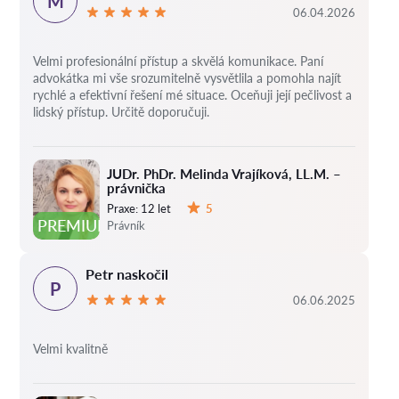
M
06.04.2026
Velmi profesionální přístup a skvělá komunikace. Paní
advokátka mi vše srozumitelně vysvětlila a pomohla najít
rychlé a efektivní řešení mé situace. Oceňuji její pečlivost a
lidský přístup. Určitě doporučuji.
JUDr. PhDr. Melinda Vrajíková, LL.M. –
právnička
Praxe:
12 let
5
Hodnocení:
PREMIUM
Právník
Petr naskočil
P
06.06.2025
Velmi kvalitně