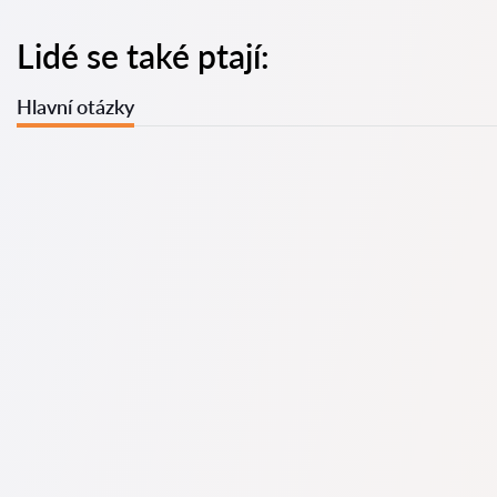
Lidé se také ptají:
Hlavní otázky
U nás najdete seznam nejlepších právníků v s kompletními
informacemi. Ceny, recenze, telefonní číslo a adresa.
Na naší službě najdete skutečné recenze právníků,
neodstraňujeme negativní recenze a není možné je uměle
navýšit.