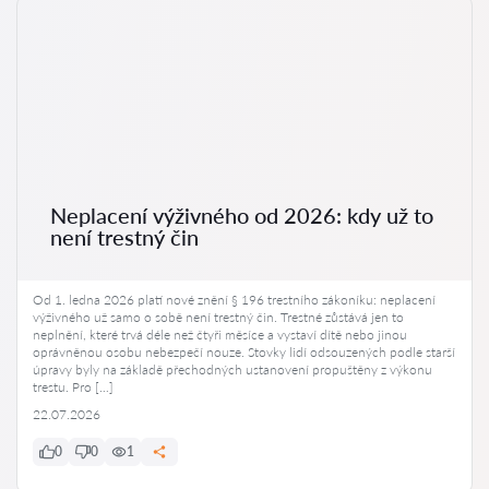
Neplacení výživného od 2026: kdy už to
není trestný čin
Od 1. ledna 2026 platí nové znění § 196 trestního zákoníku: neplacení
výživného už samo o sobě není trestný čin. Trestné zůstává jen to
neplnění, které trvá déle než čtyři měsíce a vystaví dítě nebo jinou
oprávněnou osobu nebezpečí nouze. Stovky lidí odsouzených podle starší
úpravy byly na základě přechodných ustanovení propuštěny z výkonu
trestu. Pro […]
22.07.2026
0
0
1