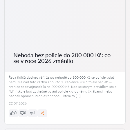
Nehoda bez policie do 200 000 Kč: co
se v roce 2026 změnilo
Řada řidičů dodnes věří, že po nehodě do 100 000 Kč se policie volat
nemusí a nad tuto částku ano. Od 1. července 2025 to ale neplatí —
hranice se zdvojnásobila na 200 000 Kč. Kdo se starým pravidlem stále
řídí, riskuje buď zbytečné volání policie k drobnému škrábanci, nebo
naopak opomenutí ohlásit nehodu, která to […]
22.07.2026
0
0
1