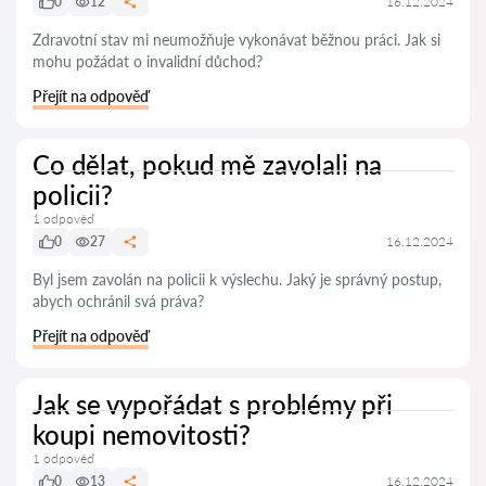
0
12
16.12.2024
Zdravotní stav mi neumožňuje vykonávat běžnou práci. Jak si
mohu požádat o invalidní důchod?
Přejít na odpověď
Co dělat, pokud mě zavolali na
policii?
1 odpověď
0
27
16.12.2024
Byl jsem zavolán na policii k výslechu. Jaký je správný postup,
abych ochránil svá práva?
Přejít na odpověď
Jak se vypořádat s problémy při
koupi nemovitosti?
1 odpověď
0
13
16.12.2024