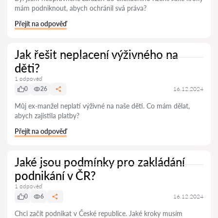
mám podniknout, abych ochránil svá práva?
Přejít na odpověď
Jak řešit neplacení výživného na
děti?
1 odpověď
0
26
16.12.2024
Můj ex-manžel neplatí výživné na naše děti. Co mám dělat,
abych zajistila platby?
Přejít na odpověď
Jaké jsou podmínky pro zakládání
podnikání v ČR?
1 odpověď
0
6
16.12.2024
Chci začít podnikat v České republice. Jaké kroky musím