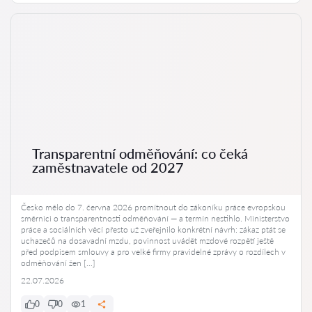
Transparentní odměňování: co čeká
zaměstnavatele od 2027
Česko mělo do 7. června 2026 promítnout do zákoníku práce evropskou
směrnici o transparentnosti odměňování — a termín nestihlo. Ministerstvo
práce a sociálních věcí přesto už zveřejnilo konkrétní návrh: zákaz ptát se
uchazečů na dosavadní mzdu, povinnost uvádět mzdové rozpětí ještě
před podpisem smlouvy a pro velké firmy pravidelné zprávy o rozdílech v
odměňování žen […]
22.07.2026
0
0
1