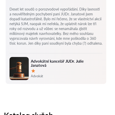
Deset let soudů o porozvodové vypořádání.
Díky laxnosti
a neuvěřitelným pochybení paní JUDr. Janatové jsem
dopadl katastrofálně.
Bylo mi řečeno, že se vlastnictví akcií
netýká SJM, naopak mi neřekla, že uplatnit nárok lze tři
roky od rozvodu a už vůbec se nenamáhala zjistit
miliónový majetek navrhovatelky.
Bez mého souhlasu
vyprscovala návrh vyrovnáni, kde mne poškodila o 360
tisíc korun.
Jen díky paní soudkyni byla chyba (?) odhalena.
Advokátní kancelář JUDr. Julie
Janatová
Hodnocení:
Advokát