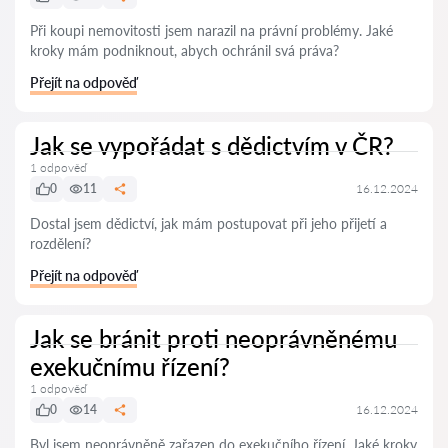
Při koupi nemovitosti jsem narazil na právní problémy. Jaké
kroky mám podniknout, abych ochránil svá práva?
Přejít na odpověď
Jak se vypořádat s dědictvím v ČR?
1 odpověď
0
11
16.12.2024
Dostal jsem dědictví, jak mám postupovat při jeho přijetí a
rozdělení?
Přejít na odpověď
Jak se bránit proti neoprávněnému
exekučnímu řízení?
1 odpověď
0
14
16.12.2024
Byl jsem neoprávněně zařazen do exekučního řízení. Jaké kroky