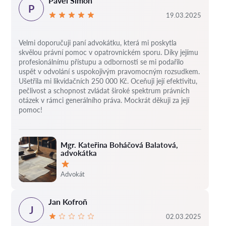
Pavel Šimon
P
19.03.2025
Velmi doporučuji paní advokátku, která mi poskytla
skvělou právní pomoc v opatrovnickém sporu. Díky jejímu
profesionálnímu přístupu a odbornosti se mi podařilo
uspět v odvolání s uspokojivým pravomocným rozsudkem.
Ušetřila mi likvidačních 250 000 Kč. Oceňuji její efektivitu,
pečlivost a schopnost zvládat široké spektrum právních
otázek v rámci generálního práva. Mockrát děkuji za její
pomoc!
Mgr. Kateřina Boháčová Balatová,
advokátka
Hodnocení:
Advokát
Jan Kofroň
J
02.03.2025