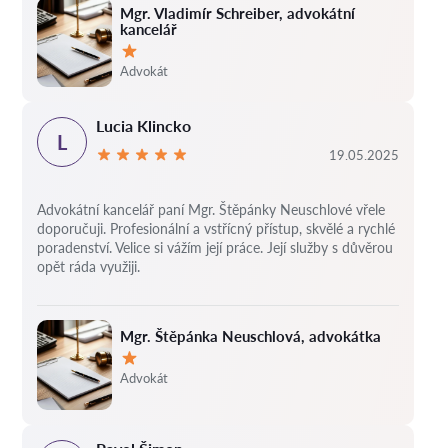
Mgr. Vladimír Schreiber, advokátní
kancelář
Hodnocení:
Advokát
Lucia Klincko
L
19.05.2025
Advokátní kancelář paní Mgr. Štěpánky Neuschlové vřele
doporučuji. Profesionální a vstřícný přístup, skvělé a rychlé
poradenství. Velice si vážím její práce. Její služby s důvěrou
opět ráda využiji.
Mgr. Štěpánka Neuschlová, advokátka
Hodnocení:
Advokát