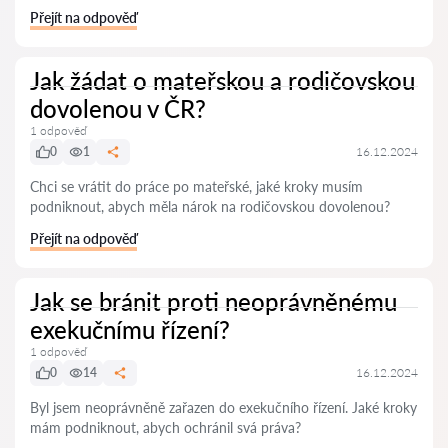
Přejít na odpověď
Jak žádat o mateřskou a rodičovskou
dovolenou v ČR?
1 odpověď
0
1
16.12.2024
Chci se vrátit do práce po mateřské, jaké kroky musím
podniknout, abych měla nárok na rodičovskou dovolenou?
Přejít na odpověď
Jak se bránit proti neoprávněnému
exekučnímu řízení?
1 odpověď
0
14
16.12.2024
Byl jsem neoprávněně zařazen do exekučního řízení. Jaké kroky
mám podniknout, abych ochránil svá práva?