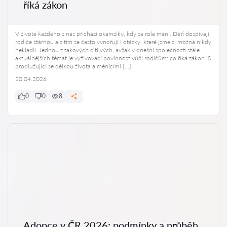
říká zákon
V životě každého z nás přichází okamžiky, kdy se role mění. Děti dospívají,
rodiče stárnou a s tím se často vynořují i otázky, které jsme si možná nikdy
nekladli. Jednou z takových citlivých, avšak v dnešní společnosti stále
aktuálnějších témat je vyživovací povinnost vůči rodičům: co říká zákon. S
prodlužující se délkou života a měnícími […]
20.04.2026
0
0
8
Adopce v ČR 2026: podmínky a průběh