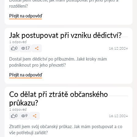
rozdělení?
Přejít na odpověď
Jak postupovat při vzniku dědictví?
1 odpověď
0
17
16.12.2024
Dostal jsem dědictví po příbuzném. Jaké kroky mám
podniknout pro jeho převzetí?
Přejít na odpověď
Co dělat při ztrátě občanského
průkazu?
1 odpověď
0
9
16.12.2024
Ztratil jsem svůj občanský průkaz. Jak mám postupovat a co
vše potřebuji zařídit?