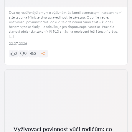
Dva nejrozšířenější omyly o výživném: že končí osmnáctými narozeninami
a že tabulka Ministerstva spravedlnosti je závazná. Obojí je vedle.
Vyživovací povinnost trvá, dokud se dítě neumí samo živit – klidně i
během vysoké školy – a tabulka je jen doporučující vodítko. Pravidla
stanoví občanský zákoník (§ 910 a násl.) a neplacení řeší i trestní právo.
[…]
22.07.2026
0
0
2
Vyživovací povinnost vůči rodičům: co