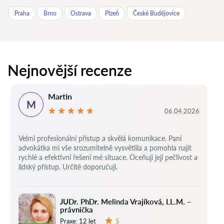
Praha
Brno
Ostrava
Plzeň
České Budějovice
Nejnovější recenze
Martin
M
06.04.2026
Velmi profesionální přístup a skvělá komunikace. Paní
advokátka mi vše srozumitelně vysvětlila a pomohla najít
rychlé a efektivní řešení mé situace. Oceňuji její pečlivost a
lidský přístup. Určitě doporučuji.
JUDr. PhDr. Melinda Vrajíková, LL.M. –
právnička
Praxe:
12 let
5