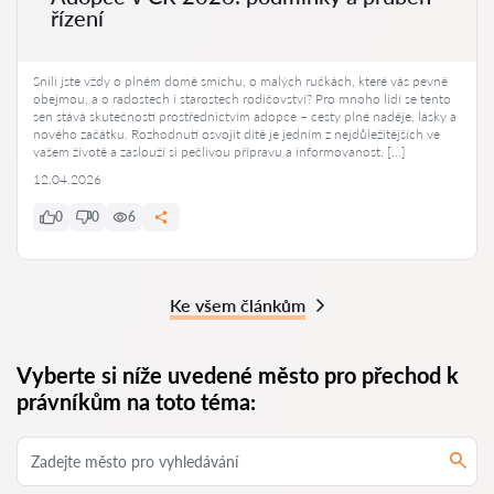
řízení
Snili jste vždy o plném domě smíchu, o malých ručkách, které vás pevně
obejmou, a o radostech i starostech rodičovství? Pro mnoho lidí se tento
sen stává skutečností prostřednictvím adopce – cesty plné naděje, lásky a
nového začátku. Rozhodnutí osvojit dítě je jedním z nejdůležitějších ve
vašem životě a zaslouží si pečlivou přípravu a informovanost. […]
12.04.2026
0
0
6
Ke všem článkům
Vyberte si níže uvedené město pro přechod k
právníkům na toto téma: