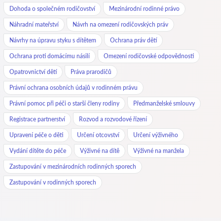
Dohoda o společném rodičovství
Mezinárodní rodinné právo
Náhradní mateřství
Návrh na omezení rodičovských práv
Návrhy na úpravu styku s dítětem
Ochrana práv dětí
Ochrana proti domácímu násilí
Omezení rodičovské odpovědnosti
Opatrovnictví dětí
Práva prarodičů
Právní ochrana osobních údajů v rodinném právu
Právní pomoc při péči o starší členy rodiny
Předmanželské smlouvy
Registrace partnerství
Rozvod a rozvodové řízení
Upravení péče o děti
Určení otcovství
Určení výživného
Vydání dítěte do péče
Výživné na dítě
Výživné na manžela
Zastupování v mezinárodních rodinných sporech
Zastupování v rodinných sporech