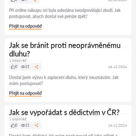
Při online nákupu mi byla odeslána neodpovídající zboží. Jak
postupovat, abych dostal své peníze zpět?
Přejít na odpověď
Jak se bránit proti neoprávněnému
dluhu?
1 odpověď
0
21
16.12.2024
Dostal jsem výzvu k zaplacení dluhu, který neuznávám. Jak
mám postupovat?
Přejít na odpověď
Jak se vypořádat s dědictvím v ČR?
1 odpověď
0
11
16.12.2024
Dostal jsem dědictví, jak mám postupovat při jeho přijetí a