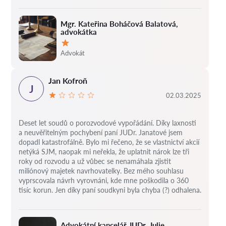
Mgr. Kateřina Boháčová Balatová,
advokátka
Hodnocení:
Advokát
Jan Kofroň
J
02.03.2025
Deset let soudů o porozvodové vypořádání.
Díky laxnosti
a neuvěřitelným pochybení paní JUDr. Janatové jsem
dopadl katastrofálně.
Bylo mi řečeno, že se vlastnictví akcií
netýká SJM, naopak mi neřekla, že uplatnit nárok lze tři
roky od rozvodu a už vůbec se nenamáhala zjistit
miliónový majetek navrhovatelky.
Bez mého souhlasu
vyprscovala návrh vyrovnáni, kde mne poškodila o 360
tisíc korun.
Jen díky paní soudkyni byla chyba (?) odhalena.
Advokátní kancelář JUDr. Julie