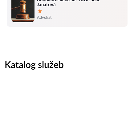
Janatová
Hodnocení:
Advokát
Katalog služeb