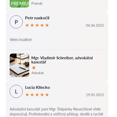
Hodnocení:
PREMIUM
Právník
Petr naskočil
P
06.06.2025
Velmi kvalitně
Mgr. Vladimír Schreiber, advokátní
kancelář
Hodnocení:
Advokát
Lucia Klincko
L
19.05.2025
Advokátní kancelář paní Mgr. Štěpánky Neuschlové vřele
doporučuji. Profesionální a vstřícný přístup, skvělé a rychlé