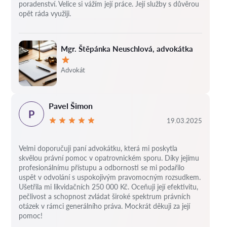
poradenství. Velice si vážím její práce. Její služby s důvěrou
opět ráda využiji.
Mgr. Štěpánka Neuschlová, advokátka
Hodnocení:
Advokát
Pavel Šimon
P
19.03.2025
Velmi doporučuji paní advokátku, která mi poskytla
skvělou právní pomoc v opatrovnickém sporu. Díky jejímu
profesionálnímu přístupu a odbornosti se mi podařilo
uspět v odvolání s uspokojivým pravomocným rozsudkem.
Ušetřila mi likvidačních 250 000 Kč. Oceňuji její efektivitu,
pečlivost a schopnost zvládat široké spektrum právních
otázek v rámci generálního práva. Mockrát děkuji za její
pomoc!