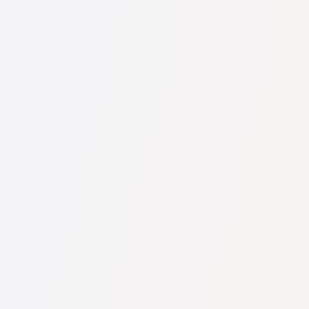
U nás najdete seznam nejlepších právníků v s kompletními
informacemi. Ceny, recenze, telefonní číslo a adresa.
Na naší službě najdete skutečné recenze právníků,
neodstraňujeme negativní recenze a není možné je uměle
navýšit.
Konzultace právníků v začíná od 1400 CZK a výše (ceny se
mohou lišit podle složitosti otázky a formy odpovědi).
Nejprve formulujte svou otázku jasně a stručně a zkuste ji
položit. Pokud není složitá a lze na ni rychle odpovědět,
právníci na ni často odpovídají zdarma. Právo určit cenu
konzultace však zůstává na právníkovi.
To lze provést na české službě pro vyhledávání právníků
Pravnici-cz.com zcela zdarma. Je důležité vědět, že pohodlné
vyhledávání a spojení se specialistou jsou zdarma, ale
konzultace a služby samotných specialistů mohou být
zpoplatněny.
Ceny za služby právníků se odvíjejí od rozsahu práce a