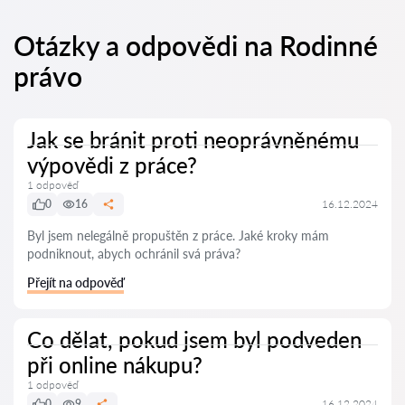
Otázky a odpovědi na Rodinné
právo
Jak se bránit proti neoprávněnému
výpovědi z práce?
1 odpověď
0
16
16.12.2024
Byl jsem nelegálně propuštěn z práce. Jaké kroky mám
podniknout, abych ochránil svá práva?
Přejít na odpověď
Co dělat, pokud jsem byl podveden
při online nákupu?
1 odpověď
0
9
16.12.2024