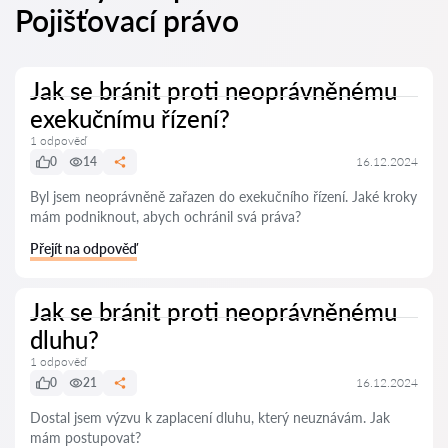
Pojišťovací právo
Jak se bránit proti neoprávněnému
exekučnímu řízení?
1 odpověď
0
14
16.12.2024
Byl jsem neoprávněně zařazen do exekučního řízení. Jaké kroky
mám podniknout, abych ochránil svá práva?
Přejít na odpověď
Jak se bránit proti neoprávněnému
dluhu?
1 odpověď
0
21
16.12.2024
Dostal jsem výzvu k zaplacení dluhu, který neuznávám. Jak
mám postupovat?