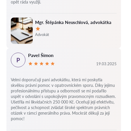
opět ráda využiji.
Mgr. Štěpánka Neuschlová, advokátka
Hodnocení:
Advokát
Pavel Šimon
P
19.03.2025
Velmi doporučuji paní advokátku, která mi poskytla
skvělou právní pomoc v opatrovnickém sporu. Díky jejímu
profesionálnímu přístupu a odbornosti se mi podařilo
uspět v odvolání s uspokojivým pravomocným rozsudkem.
Ušetřila mi likvidačních 250 000 Kč. Oceňuji její efektivitu,
pečlivost a schopnost zvládat široké spektrum právních
otázek v rámci generálního práva. Mockrát děkuji za její
pomoc!