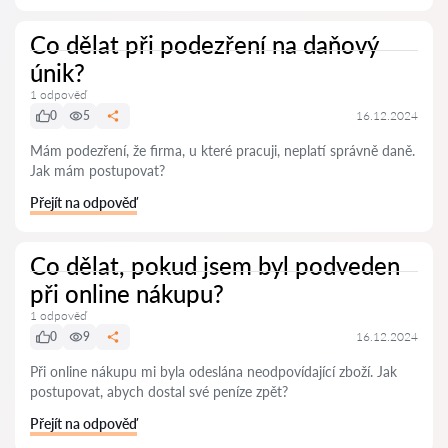
Co dělat při podezření na daňový
únik?
1 odpověď
0
5
16.12.2024
Mám podezření, že firma, u které pracuji, neplatí správně daně.
Jak mám postupovat?
Přejít na odpověď
Co dělat, pokud jsem byl podveden
při online nákupu?
1 odpověď
0
9
16.12.2024
Při online nákupu mi byla odeslána neodpovídající zboží. Jak
postupovat, abych dostal své peníze zpět?
Přejít na odpověď