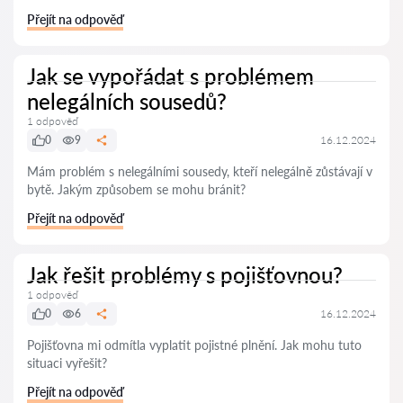
Přejít na odpověď
Jak se vypořádat s problémem
nelegálních sousedů?
1 odpověď
0
9
16.12.2024
Mám problém s nelegálními sousedy, kteří nelegálně zůstávají v
bytě. Jakým způsobem se mohu bránit?
Přejít na odpověď
Jak řešit problémy s pojišťovnou?
1 odpověď
0
6
16.12.2024
Pojišťovna mi odmítla vyplatit pojistné plnění. Jak mohu tuto
situaci vyřešit?
Přejít na odpověď