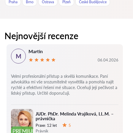
Praha
Brno
Ostrava
Plzeň
České Budějovice
Nejnovější recenze
Martin
M
06.04.2026
Velmi profesionální přístup a skvělá komunikace. Paní
advokátka mi vše srozumitelně vysvětlila a pomohla najít
rychlé a efektivní řešení mé situace. Oceňuji její pečlivost a
lidský přístup. Určitě doporučuji.
JUDr. PhDr. Melinda Vrajíková, LL.M. –
právnička
Praxe:
12 let
5
Hodnocení:
PREMIUM
Právník