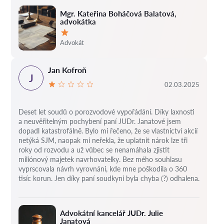
Mgr. Kateřina Boháčová Balatová,
advokátka
Hodnocení:
Advokát
Jan Kofroň
J
02.03.2025
Deset let soudů o porozvodové vypořádání.
Díky laxnosti
a neuvěřitelným pochybení paní JUDr. Janatové jsem
dopadl katastrofálně.
Bylo mi řečeno, že se vlastnictví akcií
netýká SJM, naopak mi neřekla, že uplatnit nárok lze tři
roky od rozvodu a už vůbec se nenamáhala zjistit
miliónový majetek navrhovatelky.
Bez mého souhlasu
vyprscovala návrh vyrovnáni, kde mne poškodila o 360
tisíc korun.
Jen díky paní soudkyni byla chyba (?) odhalena.
Advokátní kancelář JUDr. Julie
Janatová