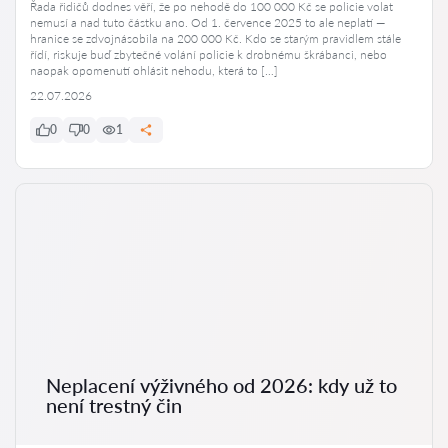
Řada řidičů dodnes věří, že po nehodě do 100 000 Kč se policie volat
nemusí a nad tuto částku ano. Od 1. července 2025 to ale neplatí —
hranice se zdvojnásobila na 200 000 Kč. Kdo se starým pravidlem stále
řídí, riskuje buď zbytečné volání policie k drobnému škrábanci, nebo
naopak opomenutí ohlásit nehodu, která to […]
22.07.2026
0
0
1
Neplacení výživného od 2026: kdy už to
není trestný čin