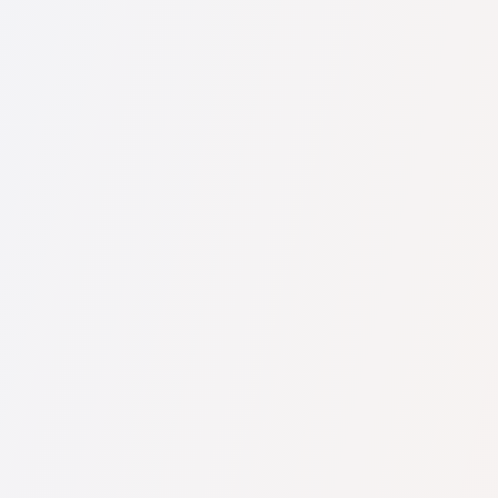
U nás najdete seznam nejlepších právníků v s kompletními
informacemi. Ceny, recenze, telefonní číslo a adresa.
Na naší službě najdete skutečné recenze právníků,
neodstraňujeme negativní recenze a není možné je uměle
navýšit.
Konzultace právníků v začíná od 1400 CZK a výše (ceny se
mohou lišit podle složitosti otázky a formy odpovědi).
Nejprve formulujte svou otázku jasně a stručně a zkuste ji
položit. Pokud není složitá a lze na ni rychle odpovědět,
právníci na ni často odpovídají zdarma. Právo určit cenu
konzultace však zůstává na právníkovi.
To lze provést na české službě pro vyhledávání právníků
Pravnici-cz.com zcela zdarma. Je důležité vědět, že pohodlné
vyhledávání a spojení se specialistou jsou zdarma, ale
konzultace a služby samotných specialistů mohou být
zpoplatněny.
Ceny za služby právníků se odvíjejí od rozsahu práce a
složitosti případu. Průměrná cena služeb právníka začíná od