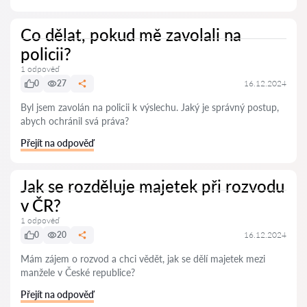
Co dělat, pokud mě zavolali na
policii?
1 odpověď
0
27
16.12.2024
Byl jsem zavolán na policii k výslechu. Jaký je správný postup,
abych ochránil svá práva?
Přejít na odpověď
Jak se rozděluje majetek při rozvodu
v ČR?
1 odpověď
0
20
16.12.2024
Mám zájem o rozvod a chci vědět, jak se dělí majetek mezi
manžele v České republice?
Přejít na odpověď