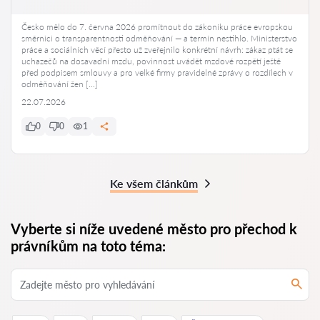
Česko mělo do 7. června 2026 promítnout do zákoníku práce evropskou
směrnici o transparentnosti odměňování — a termín nestihlo. Ministerstvo
práce a sociálních věcí přesto už zveřejnilo konkrétní návrh: zákaz ptát se
uchazečů na dosavadní mzdu, povinnost uvádět mzdové rozpětí ještě
před podpisem smlouvy a pro velké firmy pravidelné zprávy o rozdílech v
odměňování žen […]
22.07.2026
0
0
1
Ke všem článkům
Vyberte si níže uvedené město pro přechod k
právníkům na toto téma: