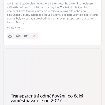
Od 1. ledna 2026 platí nové znění § 196 trestního zákoníku: neplacení
výživného už samo o sobě není trestný čin. Trestné zůstává jen to
neplnění, které trvá déle než čtyři měsíce a vystaví dítě nebo jinou
oprávněnou osobu nebezpečí nouze. Stovky lidí odsouzených podle starší
úpravy byly na základě přechodných ustanovení propuštěny z výkonu
trestu. Pro […]
22.07.2026
0
0
1
Transparentní odměňování: co čeká
zaměstnavatele od 2027