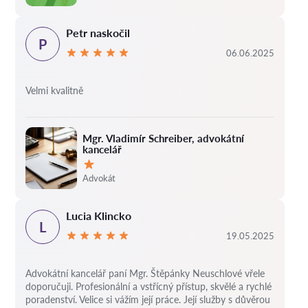
Petr naskočil
P
06.06.2025
Velmi kvalitně
Mgr. Vladimír Schreiber, advokátní
kancelář
Hodnocení:
Advokát
Lucia Klincko
L
19.05.2025
Advokátní kancelář paní Mgr. Štěpánky Neuschlové vřele
doporučuji. Profesionální a vstřícný přístup, skvělé a rychlé
poradenství. Velice si vážím její práce. Její služby s důvěrou