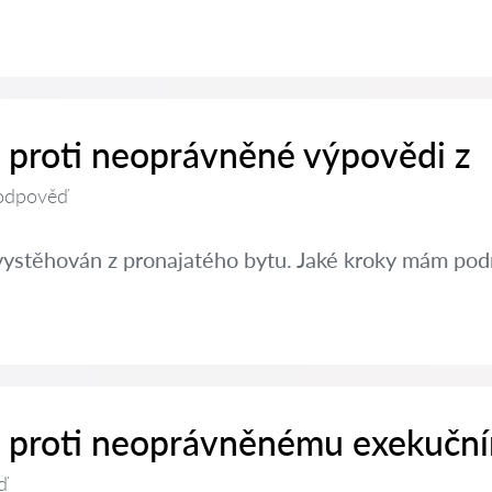
t proti neoprávněné výpovědi z
odpověď
vystěhován z pronajatého bytu. Jaké kroky mám pod
it proti neoprávněnému exekučn
ď