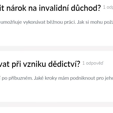
nit nárok na invalidní důchod?
1 od
eumožňuje vykonávat běžnou práci. Jak si mohu požá
at při vzniku dědictví?
1 odpověď
í po příbuzném. Jaké kroky mám podniknout pro jeh