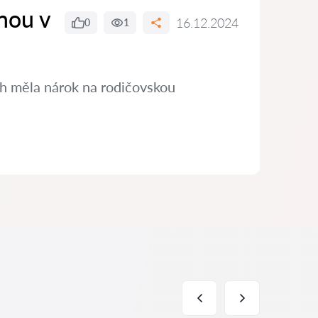
nou v
16.12.2024
0
1
ch měla nárok na rodičovskou