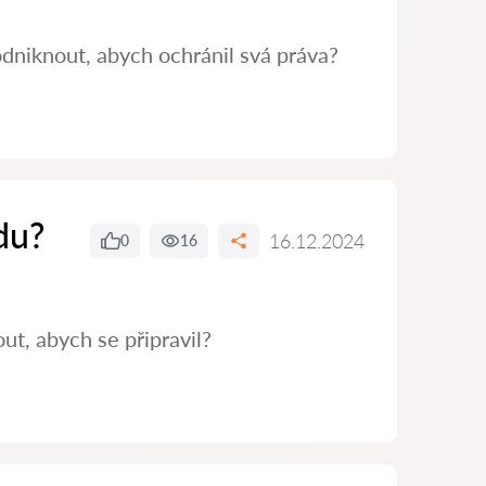
dniknout, abych ochránil svá práva?
du?
16.12.2024
0
16
t, abych se připravil?