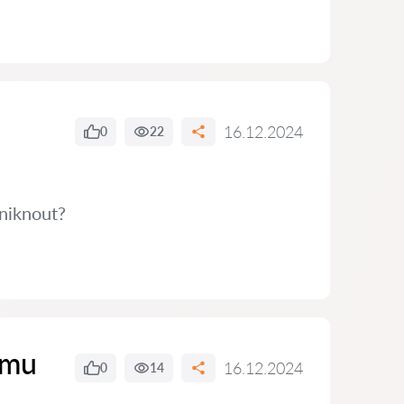
16.12.2024
0
22
niknout?
ímu
16.12.2024
0
14