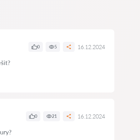
16.12.2024
0
5
šit?
16.12.2024
0
21
tury?