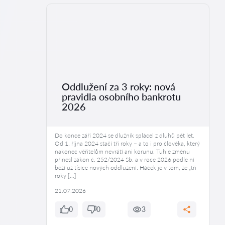
Oddlužení za 3 roky: nová
pravidla osobního bankrotu
2026
Do konce září 2024 se dlužník splácel z dluhů pět let.
Od 1. října 2024 stačí tři roky – a to i pro člověka, který
nakonec věřitelům nevrátí ani korunu. Tuhle změnu
přinesl zákon č. 252/2024 Sb. a v roce 2026 podle ní
běží už tisíce nových oddlužení. Háček je v tom, že „tři
roky […]
21.07.2026
0
0
3