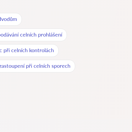
odvodům
odávání celních prohlášení
 při celních kontrolách
zastoupení při celních sporech