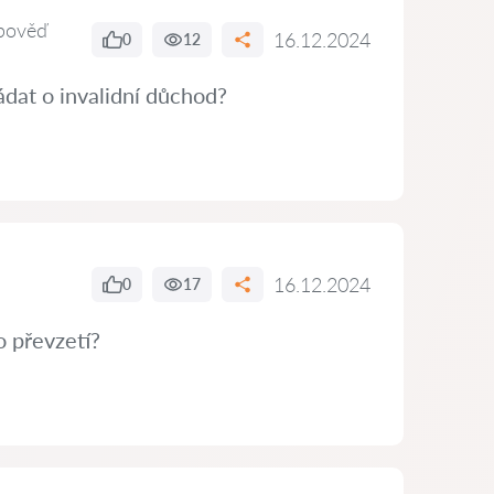
pověď
16.12.2024
0
12
dat o invalidní důchod?
16.12.2024
0
17
o převzetí?