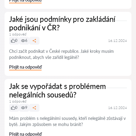
Jaké jsou podmínky pro zakládání
podnikání v ČR?
1 odpověď
0
6
16.12.2024
Chci začít podnikat v České republice. Jaké kroky musím
podniknout, abych vše zařídil legálně?
Přejít na odpověď
Jak se vypořádat s problémem
nelegálních sousedů?
1 odpověď
0
9
16.12.2024
Mám problém s nelegálními sousedy, kteří nelegálně zůstávají v
bytě. Jakým způsobem se mohu bránit?
Přejít na odpověď