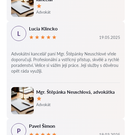
Hodnocení:
Advokát
Lucia Klincko
L
19.05.2025
Advokátní kancelář paní Mgr. Štěpánky Neuschlové vřele
doporučuji. Profesionální a vstřícný přístup, skvělé a rychlé
poradenství. Velice si vážím její práce. Její služby s důvěrou
opět ráda využiji.
Mgr. Štěpánka Neuschlová, advokátka
Hodnocení:
Advokát
Pavel Šimon
P
19.03.2025