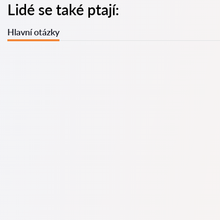
Lidé se také ptají:
Hlavní otázky
U nás najdete seznam nejlepších právníků v s kompletními
informacemi. Ceny, recenze, telefonní číslo a adresa.
Na naší službě najdete skutečné recenze právníků,
neodstraňujeme negativní recenze a není možné je uměle
navýšit.
Konzultace právníků v začíná od 1400 CZK a výše (ceny se
mohou lišit podle složitosti otázky a formy odpovědi).