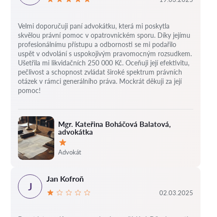
Velmi doporučuji paní advokátku, která mi poskytla
skvělou právní pomoc v opatrovnickém sporu. Díky jejímu
profesionálnímu přístupu a odbornosti se mi podařilo
uspět v odvolání s uspokojivým pravomocným rozsudkem.
Ušetřila mi likvidačních 250 000 Kč. Oceňuji její efektivitu,
pečlivost a schopnost zvládat široké spektrum právních
otázek v rámci generálního práva. Mockrát děkuji za její
pomoc!
Mgr. Kateřina Boháčová Balatová,
advokátka
Hodnocení:
Advokát
Jan Kofroň
J
02.03.2025