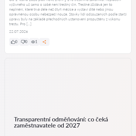
výživného už samo o sobě není trestný čin. Trestné zůstává jen to
neplnění, které trvá déle než čtyři měsíce a vystaví dítě nebo jinou
oprávněnou osobu nebezpečí nouze. Stovky lidí odsouzených podle starší
úpravy byly na základě přechodných ustanovení propuštěny z výkonu
trestu. Pro […]
22.07.2026
0
0
1
Transparentní odměňování: co čeká
zaměstnavatele od 2027