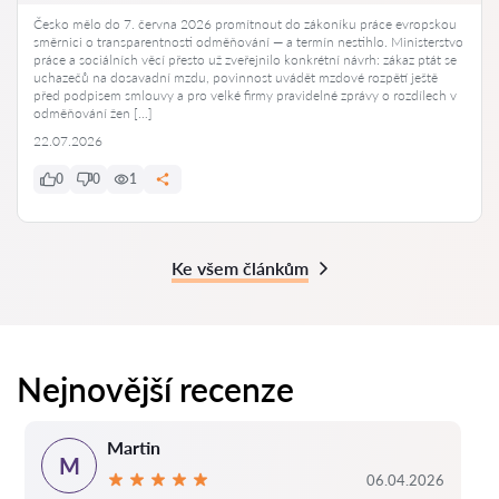
Česko mělo do 7. června 2026 promítnout do zákoníku práce evropskou
směrnici o transparentnosti odměňování — a termín nestihlo. Ministerstvo
práce a sociálních věcí přesto už zveřejnilo konkrétní návrh: zákaz ptát se
uchazečů na dosavadní mzdu, povinnost uvádět mzdové rozpětí ještě
před podpisem smlouvy a pro velké firmy pravidelné zprávy o rozdílech v
odměňování žen […]
22.07.2026
0
0
1
Ke všem článkům
Nejnovější recenze
Martin
M
06.04.2026