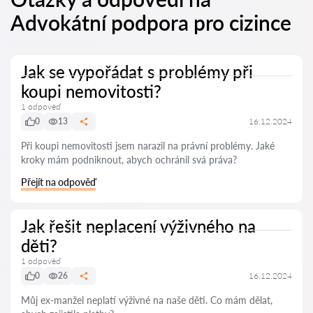
Advokátní podpora pro cizince
Jak se vypořádat s problémy při
koupi nemovitosti?
1 odpověď
0
13
16.12.2024
Při koupi nemovitosti jsem narazil na právní problémy. Jaké
kroky mám podniknout, abych ochránil svá práva?
Přejít na odpověď
Jak řešit neplacení výživného na
děti?
1 odpověď
0
26
16.12.2024
Můj ex-manžel neplatí výživné na naše děti. Co mám dělat,