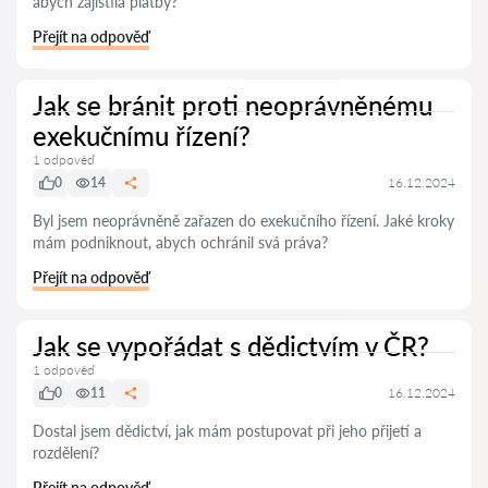
abych zajistila platby?
Přejít na odpověď
Jak se bránit proti neoprávněnému
exekučnímu řízení?
1 odpověď
0
14
16.12.2024
Byl jsem neoprávněně zařazen do exekučního řízení. Jaké kroky
mám podniknout, abych ochránil svá práva?
Přejít na odpověď
Jak se vypořádat s dědictvím v ČR?
1 odpověď
0
11
16.12.2024
Dostal jsem dědictví, jak mám postupovat při jeho přijetí a
rozdělení?
Přejít na odpověď