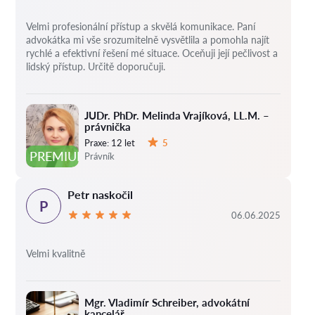
Velmi profesionální přístup a skvělá komunikace. Paní
advokátka mi vše srozumitelně vysvětlila a pomohla najít
rychlé a efektivní řešení mé situace. Oceňuji její pečlivost a
lidský přístup. Určitě doporučuji.
JUDr. PhDr. Melinda Vrajíková, LL.M. –
právnička
Praxe:
12 let
5
Hodnocení:
PREMIUM
Právník
Petr naskočil
P
06.06.2025
Velmi kvalitně
Mgr. Vladimír Schreiber, advokátní
kancelář