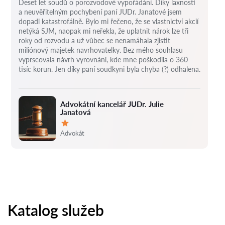
Deset let soudů o porozvodové vypořádání.
Díky laxnosti
a neuvěřitelným pochybení paní JUDr. Janatové jsem
dopadl katastrofálně.
Bylo mi řečeno, že se vlastnictví akcií
netýká SJM, naopak mi neřekla, že uplatnit nárok lze tři
roky od rozvodu a už vůbec se nenamáhala zjistit
miliónový majetek navrhovatelky.
Bez mého souhlasu
vyprscovala návrh vyrovnáni, kde mne poškodila o 360
tisíc korun.
Jen díky paní soudkyni byla chyba (?) odhalena.
Advokátní kancelář JUDr. Julie
Janatová
Hodnocení:
Advokát
Katalog služeb