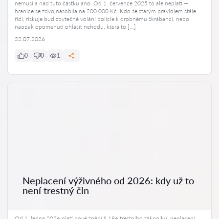
nemusí a nad tuto částku ano. Od 1. července 2025 to ale neplatí —
hranice se zdvojnásobila na 200 000 Kč. Kdo se starým pravidlem stále
řídí, riskuje buď zbytečné volání policie k drobnému škrábanci, nebo
naopak opomenutí ohlásit nehodu, která to […]
22.07.2026
0
0
1
Neplacení výživného od 2026: kdy už to
není trestný čin
Od 1. ledna 2026 platí nové znění § 196 trestního zákoníku: neplacení