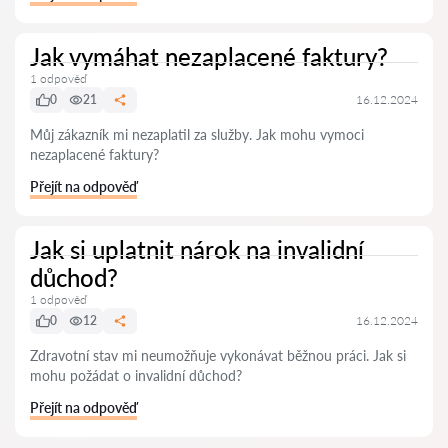
Jak vymáhat nezaplacené faktury?
1 odpověď
0
21
16.12.2024
Můj zákazník mi nezaplatil za služby. Jak mohu vymoci
nezaplacené faktury?
Přejít na odpověď
Jak si uplatnit nárok na invalidní
důchod?
1 odpověď
0
12
16.12.2024
Zdravotní stav mi neumožňuje vykonávat běžnou práci. Jak si
mohu požádat o invalidní důchod?
Přejít na odpověď