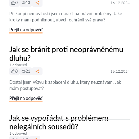
0
13
16.12.2024
Při koupi nemovitosti jsem narazil na právní problémy. Jaké
kroky mám podniknout, abych ochránil svá práva?
Přejít na odpověď
Jak se bránit proti neoprávněnému
dluhu?
1 odpověď
0
21
16.12.2024
Dostal jsem výzvu k zaplacení dluhu, který neuznávám. Jak
mám postupovat?
Přejít na odpověď
Jak se vypořádat s problémem
nelegálních sousedů?
1 odpověď