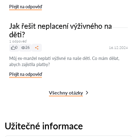
Přejít na odpověď
Jak řešit neplacení výživného na
děti?
1 odpověď
0
26
16.12.2024
Můj ex-manžel neplatí výživné na naše děti. Co mám dělat,
abych zajistila platby?
Přejít na odpověď
Všechny otázky
Užitečné informace