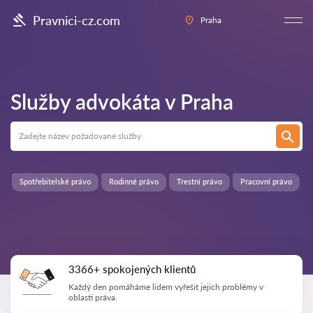
Pravnici-cz.com
Praha
Služby advokáta v
Praha
Spotřebitelské právo
Rodinné právo
Trestní právo
Pracovní právo
3366+ spokojených klientů
Každý den pomáháme lidem vyřešit jejich problémy v
oblasti práva.