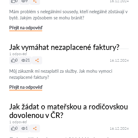
0
9
16.12.2024
Mám problém s nelegálními sousedy, kteří nelegálně zůstávají v
bytě. Jakým způsobem se mohu bránit?
Přejít na odpověď
Jak vymáhat nezaplacené faktury?
1 odpověď
0
21
16.12.2024
Můj zákazník mi nezaplatil za služby. Jak mohu vymoci
nezaplacené faktury?
Přejít na odpověď
Jak žádat o mateřskou a rodičovskou
dovolenou v ČR?
1 odpověď
0
1
16.12.2024