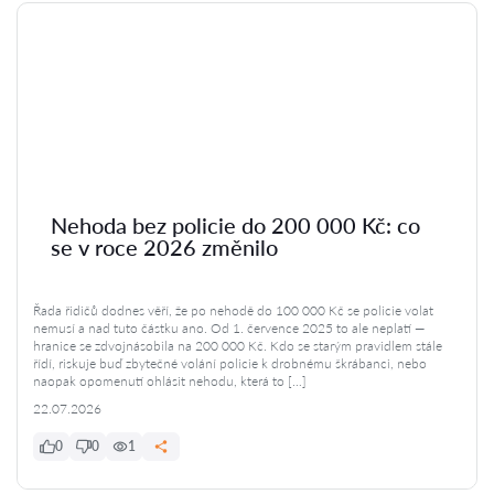
Nehoda bez policie do 200 000 Kč: co
se v roce 2026 změnilo
Řada řidičů dodnes věří, že po nehodě do 100 000 Kč se policie volat
nemusí a nad tuto částku ano. Od 1. července 2025 to ale neplatí —
hranice se zdvojnásobila na 200 000 Kč. Kdo se starým pravidlem stále
řídí, riskuje buď zbytečné volání policie k drobnému škrábanci, nebo
naopak opomenutí ohlásit nehodu, která to […]
22.07.2026
0
0
1