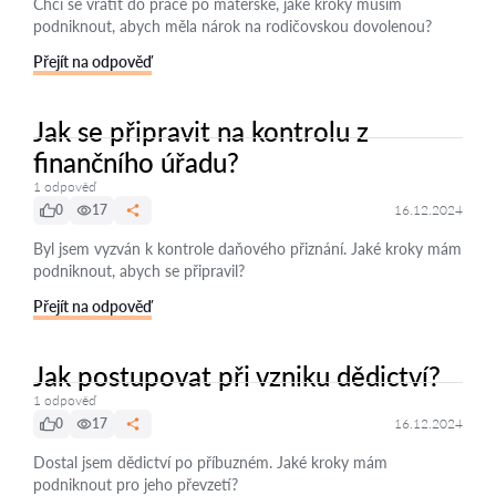
Chci se vrátit do práce po mateřské, jaké kroky musím
podniknout, abych měla nárok na rodičovskou dovolenou?
Přejít na odpověď
Jak se připravit na kontrolu z
finančního úřadu?
1 odpověď
0
17
16.12.2024
Byl jsem vyzván k kontrole daňového přiznání. Jaké kroky mám
podniknout, abych se připravil?
Přejít na odpověď
Jak postupovat při vzniku dědictví?
1 odpověď
0
17
16.12.2024
Dostal jsem dědictví po příbuzném. Jaké kroky mám
podniknout pro jeho převzetí?