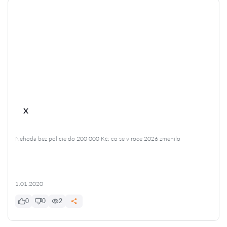
x
Nehoda bez policie do 200 000 Kč: co se v roce 2026 změnilo
1.01.2020
0
0
2