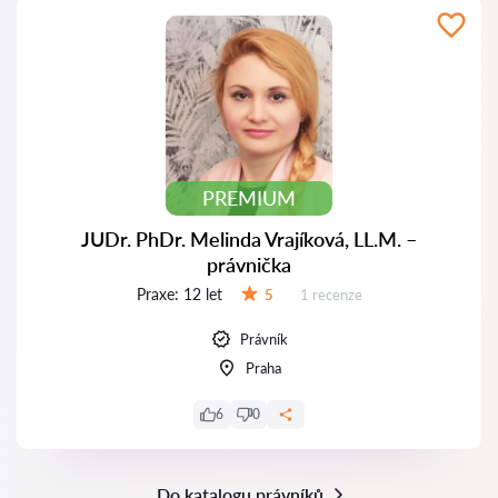
PREMIUM
JUDr. PhDr. Melinda Vrajíková, LL.M. –
právnička
Praxe:
12 let
Recenzí:
5
1 recenze
Hodnocení:
Právník
Praha
6
0
Do katalogu právníků