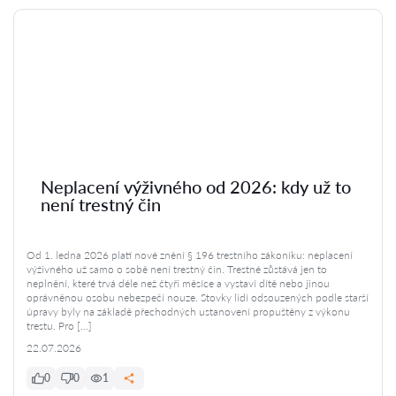
Neplacení výživného od 2026: kdy už to
není trestný čin
Od 1. ledna 2026 platí nové znění § 196 trestního zákoníku: neplacení
výživného už samo o sobě není trestný čin. Trestné zůstává jen to
neplnění, které trvá déle než čtyři měsíce a vystaví dítě nebo jinou
oprávněnou osobu nebezpečí nouze. Stovky lidí odsouzených podle starší
úpravy byly na základě přechodných ustanovení propuštěny z výkonu
trestu. Pro […]
22.07.2026
0
0
1