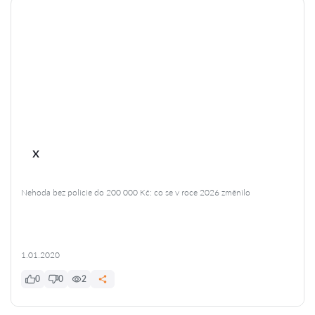
x
Nehoda bez policie do 200 000 Kč: co se v roce 2026 změnilo
1.01.2020
0
0
2