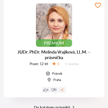
PREMIUM
JUDr. PhDr. Melinda Vrajíková, LL.M. –
právnička
Praxe:
12 let
Recenzí:
5
1 recenze
Hodnocení:
Právník
Praha
6
0
Do katalogu právníků