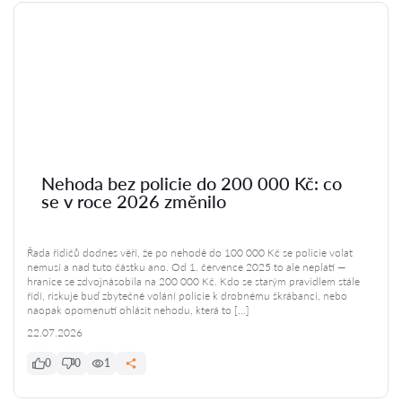
Nehoda bez policie do 200 000 Kč: co
se v roce 2026 změnilo
Řada řidičů dodnes věří, že po nehodě do 100 000 Kč se policie volat
nemusí a nad tuto částku ano. Od 1. července 2025 to ale neplatí —
hranice se zdvojnásobila na 200 000 Kč. Kdo se starým pravidlem stále
řídí, riskuje buď zbytečné volání policie k drobnému škrábanci, nebo
naopak opomenutí ohlásit nehodu, která to […]
22.07.2026
0
0
1