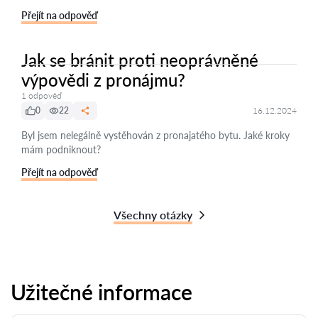
Přejít na odpověď
Jak se bránit proti neoprávněné
výpovědi z pronájmu?
1 odpověď
0
22
16.12.2024
Byl jsem nelegálně vystěhován z pronajatého bytu. Jaké kroky
mám podniknout?
Přejít na odpověď
Všechny otázky
Užitečné informace