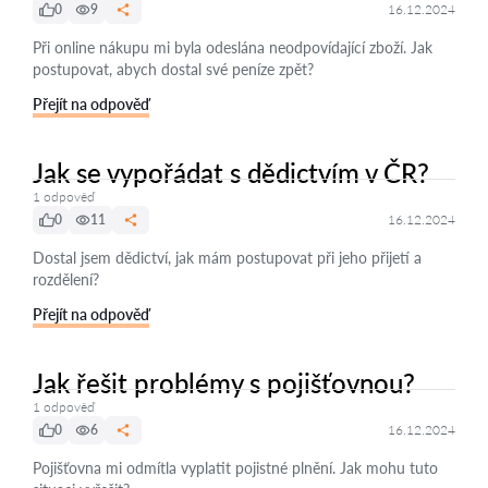
0
9
16.12.2024
Při online nákupu mi byla odeslána neodpovídající zboží. Jak
postupovat, abych dostal své peníze zpět?
Přejít na odpověď
Jak se vypořádat s dědictvím v ČR?
1 odpověď
0
11
16.12.2024
Dostal jsem dědictví, jak mám postupovat při jeho přijetí a
rozdělení?
Přejít na odpověď
Jak řešit problémy s pojišťovnou?
1 odpověď
0
6
16.12.2024
Pojišťovna mi odmítla vyplatit pojistné plnění. Jak mohu tuto