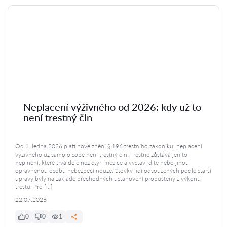
Neplacení výživného od 2026: kdy už to
není trestný čin
Od 1. ledna 2026 platí nové znění § 196 trestního zákoníku: neplacení
výživného už samo o sobě není trestný čin. Trestné zůstává jen to
neplnění, které trvá déle než čtyři měsíce a vystaví dítě nebo jinou
oprávněnou osobu nebezpečí nouze. Stovky lidí odsouzených podle starší
úpravy byly na základě přechodných ustanovení propuštěny z výkonu
trestu. Pro […]
22.07.2026
0
0
1