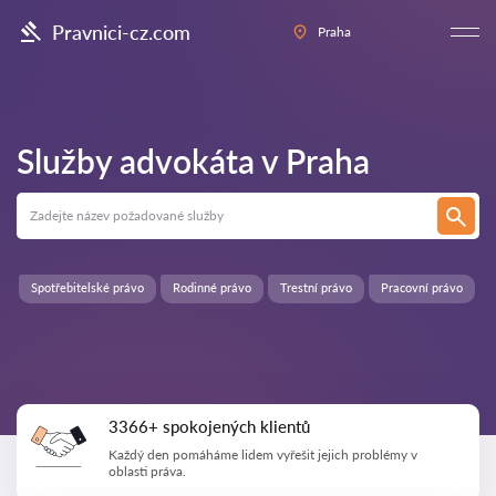
Pravnici-cz.com
Praha
Služby advokáta v
Praha
Spotřebitelské právo
Rodinné právo
Trestní právo
Pracovní právo
3366+ spokojených klientů
Každý den pomáháme lidem vyřešit jejich problémy v
oblasti práva.