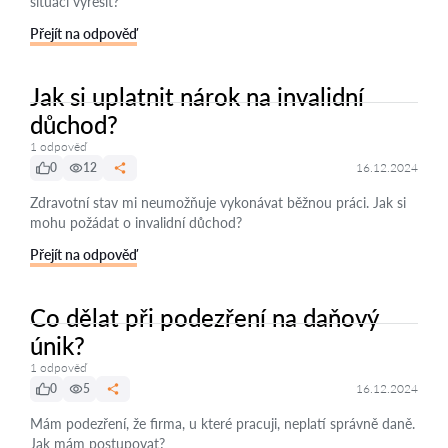
situaci vyřešit?
Přejít na odpověď
Jak si uplatnit nárok na invalidní
důchod?
1 odpověď
0
12
16.12.2024
Zdravotní stav mi neumožňuje vykonávat běžnou práci. Jak si
mohu požádat o invalidní důchod?
Přejít na odpověď
Co dělat při podezření na daňový
únik?
1 odpověď
0
5
16.12.2024
Mám podezření, že firma, u které pracuji, neplatí správně daně.
Jak mám postupovat?