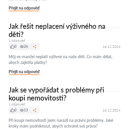
Přejít na odpověď
Jak řešit neplacení výživného na
děti?
1 odpověď
0
26
16.12.2024
Můj ex-manžel neplatí výživné na naše děti. Co mám dělat,
abych zajistila platby?
Přejít na odpověď
Jak se vypořádat s problémy při
koupi nemovitosti?
1 odpověď
0
13
16.12.2024
Při koupi nemovitosti jsem narazil na právní problémy. Jaké
kroky mám podniknout, abych ochránil svá práva?