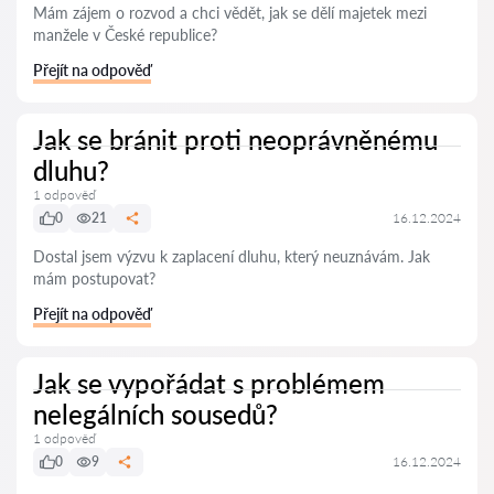
Mám zájem o rozvod a chci vědět, jak se dělí majetek mezi
manžele v České republice?
Přejít na odpověď
Jak se bránit proti neoprávněnému
dluhu?
1 odpověď
0
21
16.12.2024
Dostal jsem výzvu k zaplacení dluhu, který neuznávám. Jak
mám postupovat?
Přejít na odpověď
Jak se vypořádat s problémem
nelegálních sousedů?
1 odpověď
0
9
16.12.2024