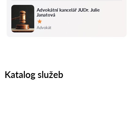
Advokátní kancelář JUDr. Julie
Janatová
Hodnocení:
Advokát
Katalog služeb