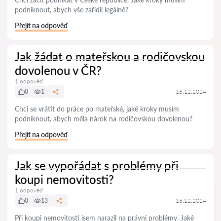
podniknout, abych vše zařídil legálně?
Přejít na odpověď
Jak žádat o mateřskou a rodičovskou
dovolenou v ČR?
1 odpověď
0
1
16.12.2024
Chci se vrátit do práce po mateřské, jaké kroky musím
podniknout, abych měla nárok na rodičovskou dovolenou?
Přejít na odpověď
Jak se vypořádat s problémy při
koupi nemovitosti?
1 odpověď
0
13
16.12.2024
Při koupi nemovitosti jsem narazil na právní problémy. Jaké