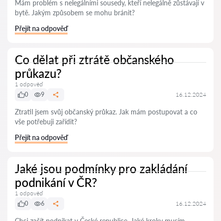
Mám problém s nelegálními sousedy, kteří nelegálně zůstávají v
bytě. Jakým způsobem se mohu bránit?
Přejít na odpověď
Co dělat při ztrátě občanského
průkazu?
1 odpověď
0
9
16.12.2024
Ztratil jsem svůj občanský průkaz. Jak mám postupovat a co
vše potřebuji zařídit?
Přejít na odpověď
Jaké jsou podmínky pro zakládání
podnikání v ČR?
1 odpověď
0
6
16.12.2024
Chci začít podnikat v České republice. Jaké kroky musím