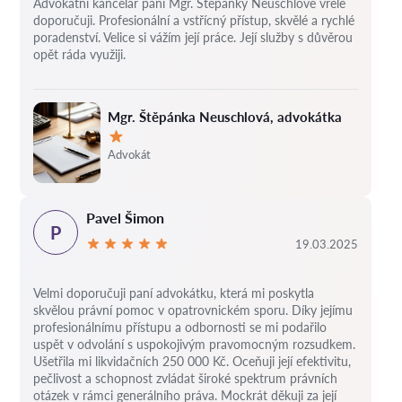
Advokátní kancelář paní Mgr. Štěpánky Neuschlové vřele
doporučuji. Profesionální a vstřícný přístup, skvělé a rychlé
poradenství. Velice si vážím její práce. Její služby s důvěrou
opět ráda využiji.
Mgr. Štěpánka Neuschlová, advokátka
Hodnocení:
Advokát
Pavel Šimon
P
19.03.2025
Velmi doporučuji paní advokátku, která mi poskytla
skvělou právní pomoc v opatrovnickém sporu. Díky jejímu
profesionálnímu přístupu a odbornosti se mi podařilo
uspět v odvolání s uspokojivým pravomocným rozsudkem.
Ušetřila mi likvidačních 250 000 Kč. Oceňuji její efektivitu,
pečlivost a schopnost zvládat široké spektrum právních
otázek v rámci generálního práva. Mockrát děkuji za její