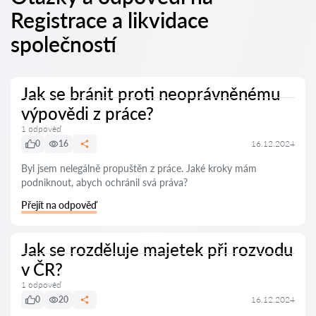
Registrace a likvidace
společností
Jak se bránit proti neoprávněnému
výpovědi z práce?
1 odpověď
0
16
16.12.2024
Byl jsem nelegálně propuštěn z práce. Jaké kroky mám
podniknout, abych ochránil svá práva?
Přejít na odpověď
Jak se rozděluje majetek při rozvodu
v ČR?
1 odpověď
0
20
16.12.2024