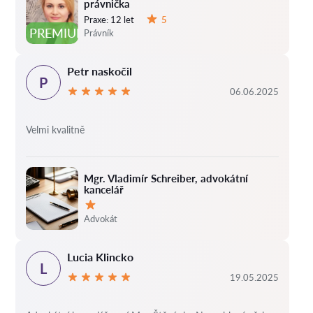
právnička
Praxe:
12 let
5
Hodnocení:
PREMIUM
Právník
Petr naskočil
P
06.06.2025
Velmi kvalitně
Mgr. Vladimír Schreiber, advokátní
kancelář
Hodnocení:
Advokát
Lucia Klincko
L
19.05.2025