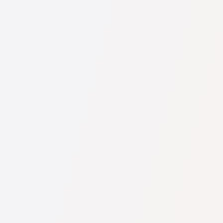
U nás najdete seznam nejlepších právníků v s kompletními
informacemi. Ceny, recenze, telefonní číslo a adresa.
Na naší službě najdete skutečné recenze právníků,
neodstraňujeme negativní recenze a není možné je uměle
navýšit.
Konzultace právníků v začíná od 1400 CZK a výše (ceny se
mohou lišit podle složitosti otázky a formy odpovědi).
Nejprve formulujte svou otázku jasně a stručně a zkuste ji
položit. Pokud není složitá a lze na ni rychle odpovědět,
právníci na ni často odpovídají zdarma. Právo určit cenu
konzultace však zůstává na právníkovi.
To lze provést na české službě pro vyhledávání právníků
Pravnici-cz.com zcela zdarma. Je důležité vědět, že pohodlné
vyhledávání a spojení se specialistou jsou zdarma, ale
konzultace a služby samotných specialistů mohou být