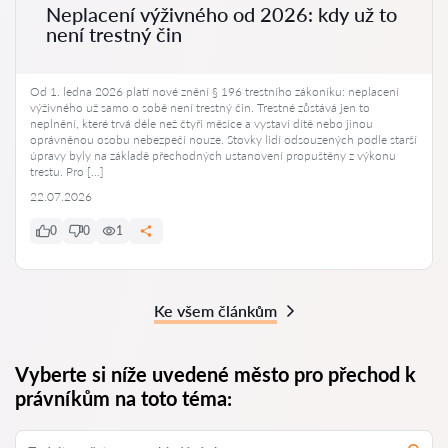
Neplacení výživného od 2026: kdy už to
není trestný čin
Od 1. ledna 2026 platí nové znění § 196 trestního zákoníku: neplacení
výživného už samo o sobě není trestný čin. Trestné zůstává jen to
neplnění, které trvá déle než čtyři měsíce a vystaví dítě nebo jinou
oprávněnou osobu nebezpečí nouze. Stovky lidí odsouzených podle starší
úpravy byly na základě přechodných ustanovení propuštěny z výkonu
trestu. Pro […]
22.07.2026
0
0
1
Ke všem článkům
Vyberte si níže uvedené město pro přechod k
právníkům na toto téma: