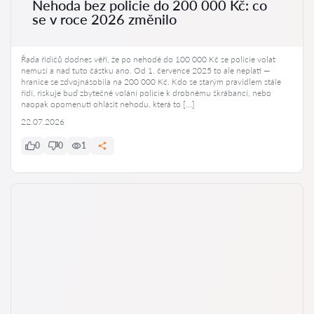
Nehoda bez policie do 200 000 Kč: co
se v roce 2026 změnilo
Řada řidičů dodnes věří, že po nehodě do 100 000 Kč se policie volat
nemusí a nad tuto částku ano. Od 1. července 2025 to ale neplatí —
hranice se zdvojnásobila na 200 000 Kč. Kdo se starým pravidlem stále
řídí, riskuje buď zbytečné volání policie k drobnému škrábanci, nebo
naopak opomenutí ohlásit nehodu, která to […]
22.07.2026
0
0
1