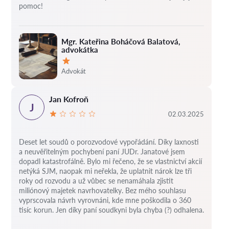
pomoc!
Mgr. Kateřina Boháčová Balatová,
advokátka
Hodnocení:
Advokát
Jan Kofroň
J
02.03.2025
Deset let soudů o porozvodové vypořádání.
Díky laxnosti
a neuvěřitelným pochybení paní JUDr. Janatové jsem
dopadl katastrofálně.
Bylo mi řečeno, že se vlastnictví akcií
netýká SJM, naopak mi neřekla, že uplatnit nárok lze tři
roky od rozvodu a už vůbec se nenamáhala zjistit
miliónový majetek navrhovatelky.
Bez mého souhlasu
vyprscovala návrh vyrovnáni, kde mne poškodila o 360
tisíc korun.
Jen díky paní soudkyni byla chyba (?) odhalena.