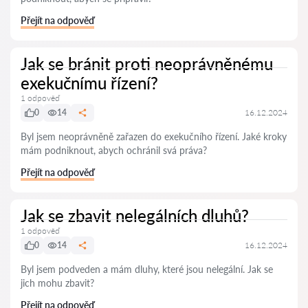
Přejít na odpověď
Jak se bránit proti neoprávněnému
exekučnímu řízení?
1 odpověď
0
14
16.12.2024
Byl jsem neoprávněně zařazen do exekučního řízení. Jaké kroky
mám podniknout, abych ochránil svá práva?
Přejít na odpověď
Jak se zbavit nelegálních dluhů?
1 odpověď
0
14
16.12.2024
Byl jsem podveden a mám dluhy, které jsou nelegální. Jak se
jich mohu zbavit?
Přejít na odpověď