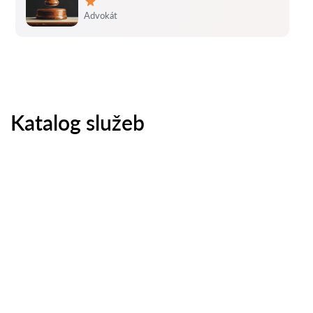
Hodnocení:
Advokát
Katalog služeb