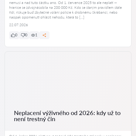
nemusí a nad tuto částku ano. Od 1. července 2025 to ale neplatí —
hranice se zdvojnásobila na 200 000 Kč. Kdo se starým pravidlem stále
řídí, riskuje buď zbytečné volání policie k drobnému škrábanci, nebo
naopak opomenutí ohlásit nehodu, která to […]
22.07.2026
0
0
1
Neplacení výživného od 2026: kdy už to
není trestný čin