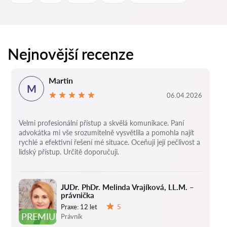
Nejnovější recenze
Martin
M
06.04.2026
Velmi profesionální přístup a skvělá komunikace. Paní
advokátka mi vše srozumitelně vysvětlila a pomohla najít
rychlé a efektivní řešení mé situace. Oceňuji její pečlivost a
lidský přístup. Určitě doporučuji.
JUDr. PhDr. Melinda Vrajíková, LL.M. –
právnička
Praxe:
12 let
5
Hodnocení:
PREMIUM
Právník