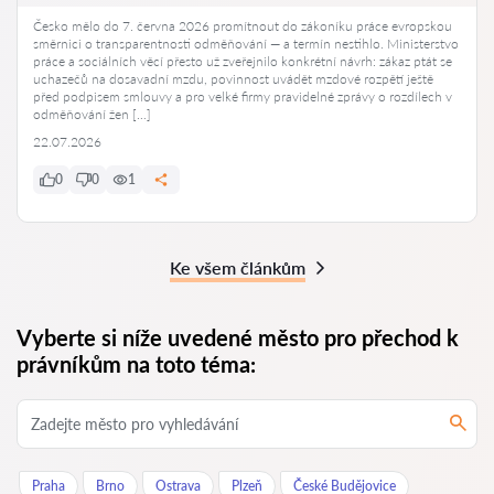
Česko mělo do 7. června 2026 promítnout do zákoníku práce evropskou
směrnici o transparentnosti odměňování — a termín nestihlo. Ministerstvo
práce a sociálních věcí přesto už zveřejnilo konkrétní návrh: zákaz ptát se
uchazečů na dosavadní mzdu, povinnost uvádět mzdové rozpětí ještě
před podpisem smlouvy a pro velké firmy pravidelné zprávy o rozdílech v
odměňování žen […]
22.07.2026
0
0
1
Ke všem článkům
Vyberte si níže uvedené město pro přechod k
právníkům na toto téma:
Praha
Brno
Ostrava
Plzeň
České Budějovice