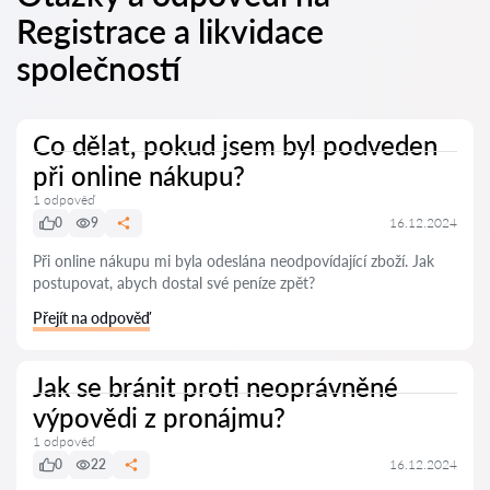
Registrace a likvidace
společností
Co dělat, pokud jsem byl podveden
při online nákupu?
1 odpověď
0
9
16.12.2024
Při online nákupu mi byla odeslána neodpovídající zboží. Jak
postupovat, abych dostal své peníze zpět?
Přejít na odpověď
Jak se bránit proti neoprávněné
výpovědi z pronájmu?
1 odpověď
0
22
16.12.2024