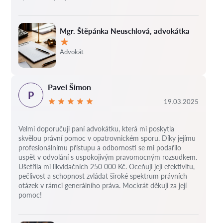
Mgr. Štěpánka Neuschlová, advokátka
Hodnocení:
Advokát
Pavel Šimon
P
19.03.2025
Velmi doporučuji paní advokátku, která mi poskytla
skvělou právní pomoc v opatrovnickém sporu. Díky jejímu
profesionálnímu přístupu a odbornosti se mi podařilo
uspět v odvolání s uspokojivým pravomocným rozsudkem.
Ušetřila mi likvidačních 250 000 Kč. Oceňuji její efektivitu,
pečlivost a schopnost zvládat široké spektrum právních
otázek v rámci generálního práva. Mockrát děkuji za její
pomoc!