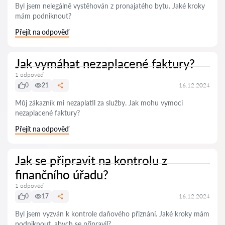
Byl jsem nelegálně vystěhován z pronajatého bytu. Jaké kroky
mám podniknout?
Přejít na odpověď
Jak vymáhat nezaplacené faktury?
1 odpověď
0
21
16.12.2024
Můj zákazník mi nezaplatil za služby. Jak mohu vymoci
nezaplacené faktury?
Přejít na odpověď
Jak se připravit na kontrolu z
finančního úřadu?
1 odpověď
0
17
16.12.2024
Byl jsem vyzván k kontrole daňového přiznání. Jaké kroky mám
podniknout, abych se připravil?