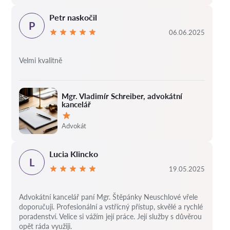
Petr naskočil
P
06.06.2025
Velmi kvalitně
Mgr. Vladimír Schreiber, advokátní
kancelář
Hodnocení:
Advokát
Lucia Klincko
L
19.05.2025
Advokátní kancelář paní Mgr. Štěpánky Neuschlové vřele
doporučuji. Profesionální a vstřícný přístup, skvělé a rychlé
poradenství. Velice si vážím její práce. Její služby s důvěrou
opět ráda využiji.