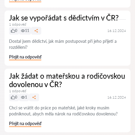
Jak se vypořádat s dědictvím v ČR?
1 odpověď
0
11
16.12.2024
Dostal jsem dědictví, jak mám postupovat při jeho přijetí a
rozdělení?
Přejít na odpověď
Jak žádat o mateřskou a rodičovskou
dovolenou v ČR?
1 odpověď
0
1
16.12.2024
Chci se vrátit do práce po mateřské, jaké kroky musím
podniknout, abych měla nárok na rodičovskou dovolenou?
Přejít na odpověď