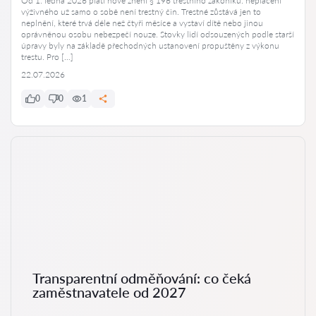
Od 1. ledna 2026 platí nové znění § 196 trestního zákoníku: neplacení
výživného už samo o sobě není trestný čin. Trestné zůstává jen to
neplnění, které trvá déle než čtyři měsíce a vystaví dítě nebo jinou
oprávněnou osobu nebezpečí nouze. Stovky lidí odsouzených podle starší
úpravy byly na základě přechodných ustanovení propuštěny z výkonu
trestu. Pro […]
22.07.2026
0
0
1
Transparentní odměňování: co čeká
zaměstnavatele od 2027