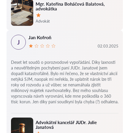
Mgr. Kateřina Boháčová Balatová,
advokátka
Hodnocení:
Advokát
Jan Kofroň
J
02.03.2025
Deset let soudů o porozvodové vypořádání.
Díky laxnosti
a neuvěřitelným pochybení paní JUDr. Janatové jsem
dopadl katastrofálně.
Bylo mi řečeno, že se vlastnictví akcií
netýká SJM, naopak mi neřekla, že uplatnit nárok lze tři
roky od rozvodu a už vůbec se nenamáhala zjistit
miliónový majetek navrhovatelky.
Bez mého souhlasu
vyprscovala návrh vyrovnáni, kde mne poškodila o 360
tisíc korun.
Jen díky paní soudkyni byla chyba (?) odhalena.
Advokátní kancelář JUDr. Julie
Janatová