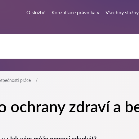
O službě
Konzultace právníka v
Všechny služby
ezpečnosti práce
o ochrany zdraví a b
e v : Jak vám může pomoci advokát?