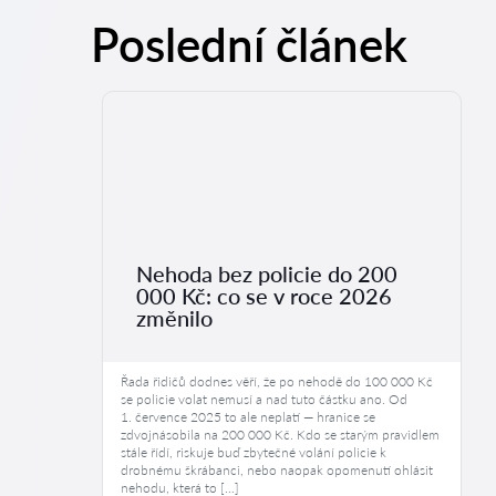
Poslední článek
Nehoda bez policie do 200
000 Kč: co se v roce 2026
změnilo
Řada řidičů dodnes věří, že po nehodě do 100 000 Kč
se policie volat nemusí a nad tuto částku ano. Od
1. července 2025 to ale neplatí — hranice se
zdvojnásobila na 200 000 Kč. Kdo se starým pravidlem
stále řídí, riskuje buď zbytečné volání policie k
drobnému škrábanci, nebo naopak opomenutí ohlásit
nehodu, která to […]