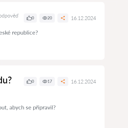
odpověď
16.12.2024
0
20
eské republice?
du?
16.12.2024
0
17
t, abych se připravil?