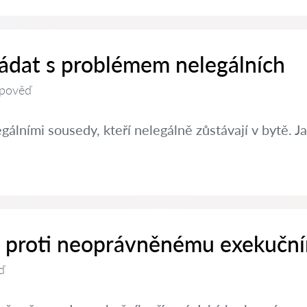
řádat s problémem nelegálních
pověď
álními sousedy, kteří nelegálně zůstávají v bytě.
it proti neoprávněnému exekučn
ď