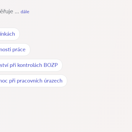
řuje ...
dále
ínkách
čnosti práce
ství při kontrolách BOZP
moc při pracovních úrazech