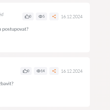
ěď
16.12.2024
0
5
ám postupovat?
16.12.2024
0
14
zbavit?