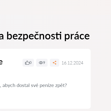
a bezpečnosti práce
e
16.12.2024
0
9
, abych dostal své peníze zpět?