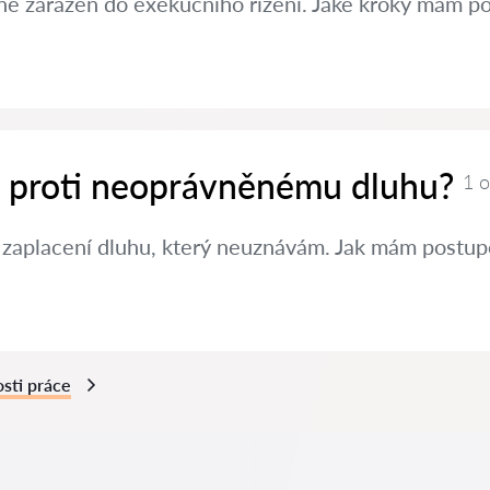
ě zařazen do exekučního řízení. Jaké kroky mám po
it proti neoprávněnému dluhu?
1 
 zaplacení dluhu, který neuznávám. Jak mám postup
sti práce