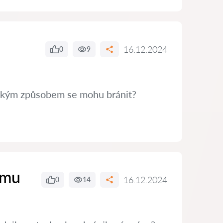
16.12.2024
0
9
 Jakým způsobem se mohu bránit?
ímu
16.12.2024
0
14