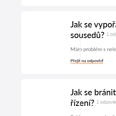
Jak se vypo
sousedů?
1 od
Mám problém s neleg
Přejít na odpověď
Jak se brán
řízení?
1 odpově