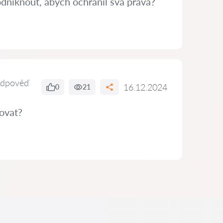
dniknout, abych ochránil svá práva?
odpověď
16.12.2024
0
21
ovat?