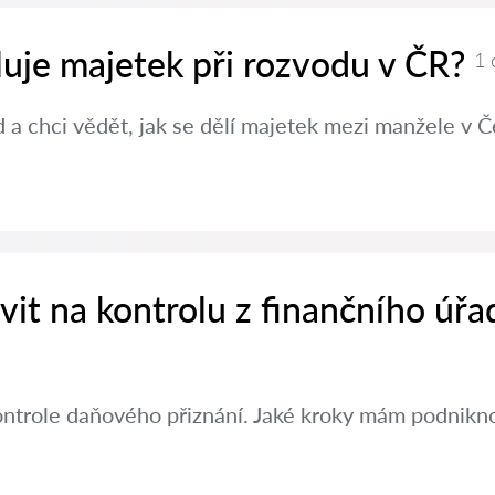
luje majetek při rozvodu v ČR?
1 
a chci vědět, jak se dělí majetek mezi manžele v Č
avit na kontrolu z finančního úřa
ontrole daňového přiznání. Jaké kroky mám podniknou