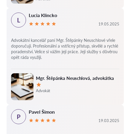
Lucia Klincko
L
19.05.2025
Advokátní kancelář paní Mgr. Štěpánky Neuschlové vřele
doporučuji. Profesionální a vstřícný přístup, skvělé a rychlé
poradenství. Velice si vážím její práce. Její služby s důvěrou
opět ráda využiji.
Mgr. Štěpánka Neuschlová, advokátka
Hodnocení:
Advokát
Pavel Šimon
P
19.03.2025