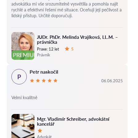
advokátka mi vše srozumitelně vysvětlila a pomohla najít
rychlé a efektivní řešení mé situace. Oceňuji její pečlivost a
lidský přístup. Určitě doporučuji.
JUDr. PhDr. Melinda Vrajíková, LL.M. –
právnička
Praxe:
12 let
5
Hodnocení:
PREMIUM
Právník
Petr naskočil
P
06.06.2025
Velmi kvalitně
Mgr. Vladimír Schreiber, advokátní
kancelář
Hodnocení:
Advokát