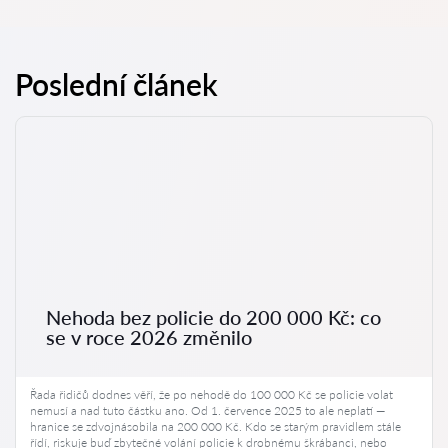
Poslední článek
Nehoda bez policie do 200 000 Kč: co
se v roce 2026 změnilo
Řada řidičů dodnes věří, že po nehodě do 100 000 Kč se policie volat
nemusí a nad tuto částku ano. Od 1. července 2025 to ale neplatí —
hranice se zdvojnásobila na 200 000 Kč. Kdo se starým pravidlem stále
řídí, riskuje buď zbytečné volání policie k drobnému škrábanci, nebo