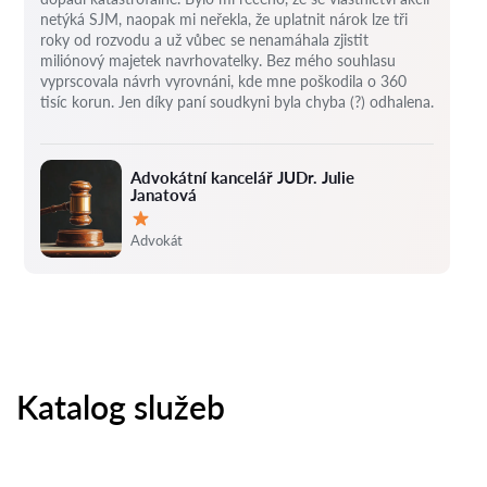
netýká SJM, naopak mi neřekla, že uplatnit nárok lze tři
roky od rozvodu a už vůbec se nenamáhala zjistit
miliónový majetek navrhovatelky.
Bez mého souhlasu
vyprscovala návrh vyrovnáni, kde mne poškodila o 360
tisíc korun.
Jen díky paní soudkyni byla chyba (?) odhalena.
Advokátní kancelář JUDr. Julie
Janatová
Hodnocení:
Advokát
Katalog služeb