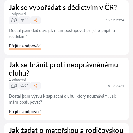
Jak se vypořádat s dědictvím v ČR?
1 odpověď
0
11
16.12.2024
Dostal jsem dědictví, jak mám postupovat při jeho přijetí a
rozdělení?
Přejít na odpověď
Jak se bránit proti neoprávněnému
dluhu?
1 odpověď
0
21
16.12.2024
Dostal jsem výzvu k zaplacení dluhu, který neuznávám. Jak
mám postupovat?
Přejít na odpověď
Jak žádat o mateřskou a rodičovskou