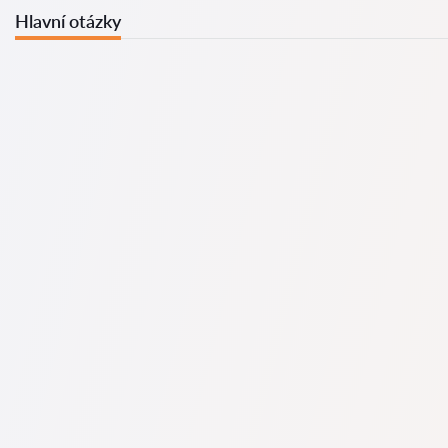
Hlavní otázky
U nás najdete seznam nejlepších právníků v s kompletními
informacemi. Ceny, recenze, telefonní číslo a adresa.
Na naší službě najdete skutečné recenze právníků,
neodstraňujeme negativní recenze a není možné je uměle
navýšit.
Konzultace právníků v začíná od 1400 CZK a výše (ceny se
mohou lišit podle složitosti otázky a formy odpovědi).