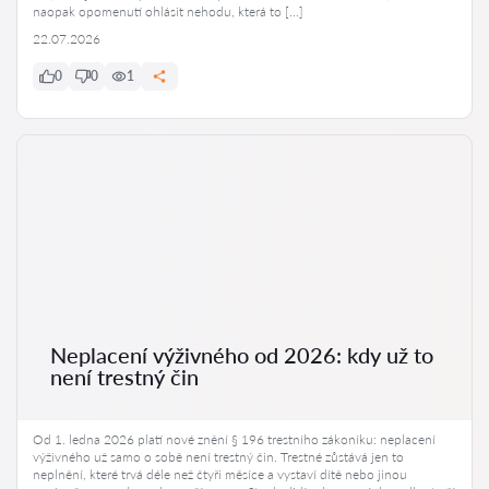
naopak opomenutí ohlásit nehodu, která to […]
22.07.2026
0
0
1
Neplacení výživného od 2026: kdy už to
není trestný čin
Od 1. ledna 2026 platí nové znění § 196 trestního zákoníku: neplacení
výživného už samo o sobě není trestný čin. Trestné zůstává jen to
neplnění, které trvá déle než čtyři měsíce a vystaví dítě nebo jinou