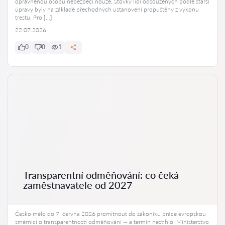
oprávněnou osobu nebezpečí nouze. Stovky lidí odsouzených podle starší
úpravy byly na základě přechodných ustanovení propuštěny z výkonu
trestu. Pro […]
22.07.2026
0
0
1
Transparentní odměňování: co čeká
zaměstnavatele od 2027
Česko mělo do 7. června 2026 promítnout do zákoníku práce evropskou
směrnici o transparentnosti odměňování — a termín nestihlo. Ministerstvo