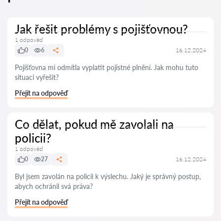
Jak řešit problémy s pojišťovnou?
1 odpověď
0
6
16.12.2024
Pojišťovna mi odmítla vyplatit pojistné plnění. Jak mohu tuto
situaci vyřešit?
Přejít na odpověď
Co dělat, pokud mě zavolali na
policii?
1 odpověď
0
27
16.12.2024
Byl jsem zavolán na policii k výslechu. Jaký je správný postup,
abych ochránil svá práva?
Přejít na odpověď