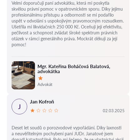
Velmi doporučuji paní advokátku, která mi poskytla
skvělou právní pomoc v opatrovnickém sporu. Díky jejímu
profesionálnímu přístupu a odbornosti se mi podařilo
uspět v odvolání s uspokojivým pravomocným rozsudkem.
Ušetřila mi likvidačních 250 000 Kč. Oceňuji její efektivitu,
pečlivost a schopnost zvládat široké spektrum právních
otázek v rámci generálního práva. Mockrát děkuji za její
pomoc!
Mgr. Kateřina Boháčová Balatová,
advokátka
Hodnocení:
Advokát
Jan Kofroň
J
02.03.2025
Deset let soudů o porozvodové vypořádání.
Díky laxnosti
a neuvěřitelným pochybení paní JUDr. Janatové jsem
dopadl katastrofálně.
Bylo mi řečeno, že se vlastnictví akcií