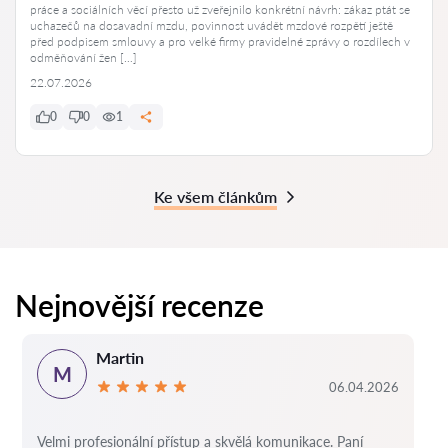
práce a sociálních věcí přesto už zveřejnilo konkrétní návrh: zákaz ptát se
uchazečů na dosavadní mzdu, povinnost uvádět mzdové rozpětí ještě
před podpisem smlouvy a pro velké firmy pravidelné zprávy o rozdílech v
odměňování žen […]
22.07.2026
0
0
1
Ke všem článkům
Nejnovější recenze
Martin
M
06.04.2026
Velmi profesionální přístup a skvělá komunikace. Paní