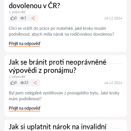
dovolenou v ČR?
1 odpověď
0
1
16.12.2024
Chci se vrátit do práce po mateřské, jaké kroky musím
podniknout, abych měla nárok na rodičovskou dovolenou?
Přejít na odpověď
Jak se bránit proti neoprávněné
výpovědi z pronájmu?
1 odpověď
0
22
16.12.2024
Byl jsem nelegálně vystěhován z pronajatého bytu. Jaké kroky
mám podniknout?
Přejít na odpověď
Jak si uplatnit nárok na invalidní