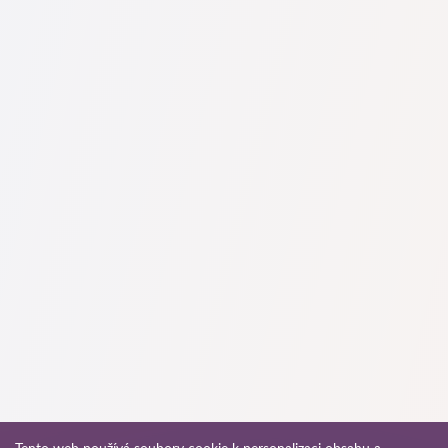
Na naší službě najdete skutečné recenze právníků,
neodstraňujeme negativní recenze a není možné je uměle
navýšit.
Konzultace právníků v začíná od 1400 CZK a výše (ceny se
mohou lišit podle složitosti otázky a formy odpovědi).
Nejprve formulujte svou otázku jasně a stručně a zkuste ji
položit. Pokud není složitá a lze na ni rychle odpovědět,
právníci na ni často odpovídají zdarma. Právo určit cenu
konzultace však zůstává na právníkovi.
To lze provést na české službě pro vyhledávání právníků
Pravnici-cz.com zcela zdarma. Je důležité vědět, že pohodlné
vyhledávání a spojení se specialistou jsou zdarma, ale
konzultace a služby samotných specialistů mohou být
zpoplatněny.
Ceny za služby právníků se odvíjejí od rozsahu práce a
složitosti případu. Průměrná cena služeb právníka začíná od
1400 CZK. Vyberte si kandidáty podle hodnocení a recenzí.
Mnozí z nich mají ukázky provedených prací!
Advokát může vést případy v trestních řízeních. Působnost
právníka je na rozdíl od advokáta omezená. Právník se
specializuje převážně na občanskoprávní záležitosti, jako jsou