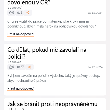
dovolenou v ČR?
1 odpověď
0
1
16.12.2024
Chci se vrátit do práce po mateřské, jaké kroky musím
podniknout, abych měla nárok na rodičovskou dovolenou?
Přejít na odpověď
Co dělat, pokud mě zavolali na
policii?
1 odpověď
0
27
16.12.2024
Byl jsem zavolán na policii k výslechu. Jaký je správný postup,
abych ochránil svá práva?
Přejít na odpověď
Jak se bránit proti neoprávněnému