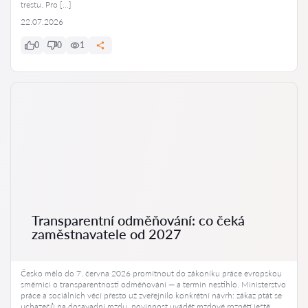
trestu. Pro […]
22.07.2026
0
0
1
Transparentní odměňování: co čeká
zaměstnavatele od 2027
Česko mělo do 7. června 2026 promítnout do zákoníku práce evropskou
směrnici o transparentnosti odměňování — a termín nestihlo. Ministerstvo
práce a sociálních věcí přesto už zveřejnilo konkrétní návrh: zákaz ptát se
uchazečů na dosavadní mzdu, povinnost uvádět mzdové rozpětí ještě