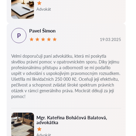
Hodnocení:
Advokát
Pavel Šimon
P
19.03.2025
Velmi doporučuji paní advokátku, která mi poskytla
skvělou právní pomoc v opatrovnickém sporu. Díky jejímu
profesionálnímu přístupu a odbornosti se mi podařilo
uspět v odvolání s uspokojivým pravomocným rozsudkem.
Ušetřila mi likvidačních 250 000 Kč. Oceňuji její efektivitu,
pečlivost a schopnost zvládat široké spektrum právních
otázek v rámci generálního práva. Mockrát děkuji za její
pomoc!
Mgr. Kateřina Boháčová Balatová,
advokátka
Hodnocení:
Advokát