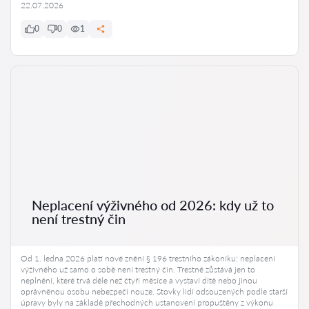
22.07.2026
0
0
1
Neplacení výživného od 2026: kdy už to
není trestný čin
Od 1. ledna 2026 platí nové znění § 196 trestního zákoníku: neplacení
výživného už samo o sobě není trestný čin. Trestné zůstává jen to
neplnění, které trvá déle než čtyři měsíce a vystaví dítě nebo jinou
oprávněnou osobu nebezpečí nouze. Stovky lidí odsouzených podle starší
úpravy byly na základě přechodných ustanovení propuštěny z výkonu