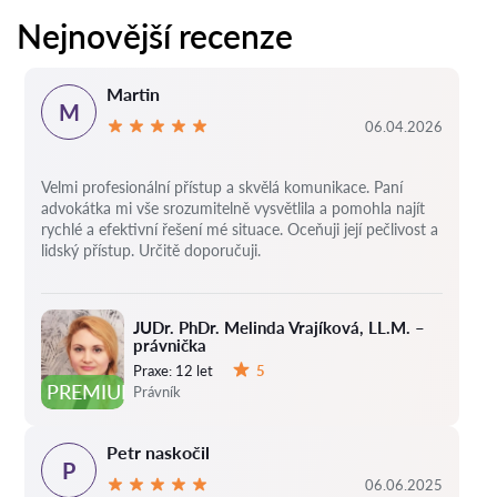
Nejnovější recenze
Martin
M
06.04.2026
Velmi profesionální přístup a skvělá komunikace. Paní
advokátka mi vše srozumitelně vysvětlila a pomohla najít
rychlé a efektivní řešení mé situace. Oceňuji její pečlivost a
lidský přístup. Určitě doporučuji.
JUDr. PhDr. Melinda Vrajíková, LL.M. –
právnička
Praxe:
12 let
5
Hodnocení:
PREMIUM
Právník
Petr naskočil
P
06.06.2025