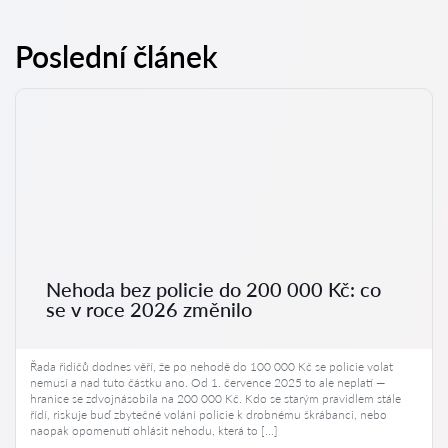
Poslední článek
Nehoda bez policie do 200 000 Kč: co
se v roce 2026 změnilo
Řada řidičů dodnes věří, že po nehodě do 100 000 Kč se policie volat
nemusí a nad tuto částku ano. Od 1. července 2025 to ale neplatí —
hranice se zdvojnásobila na 200 000 Kč. Kdo se starým pravidlem stále
řídí, riskuje buď zbytečné volání policie k drobnému škrábanci, nebo
naopak opomenutí ohlásit nehodu, která to […]