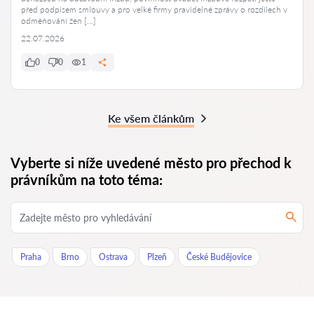
před podpisem smlouvy a pro velké firmy pravidelné zprávy o rozdílech v
odměňování žen […]
22.07.2026
0
0
1
Ke všem článkům
Vyberte si níže uvedené město pro přechod k
právníkům na toto téma:
Praha
Brno
Ostrava
Plzeň
České Budějovice