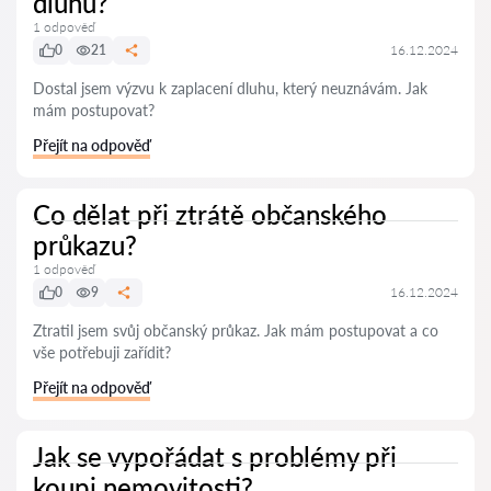
dluhu?
1 odpověď
0
21
16.12.2024
Dostal jsem výzvu k zaplacení dluhu, který neuznávám. Jak
mám postupovat?
Přejít na odpověď
Co dělat při ztrátě občanského
průkazu?
1 odpověď
0
9
16.12.2024
Ztratil jsem svůj občanský průkaz. Jak mám postupovat a co
vše potřebuji zařídit?
Přejít na odpověď
Jak se vypořádat s problémy při
koupi nemovitosti?