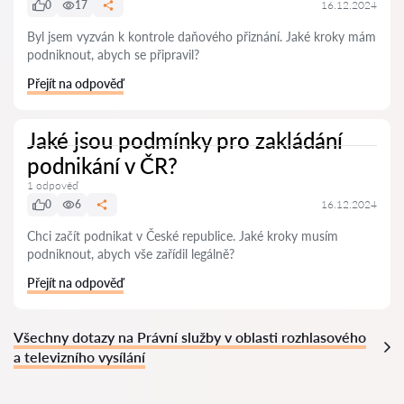
0
17
16.12.2024
Byl jsem vyzván k kontrole daňového přiznání. Jaké kroky mám
podniknout, abych se připravil?
Přejít na odpověď
Jaké jsou podmínky pro zakládání
podnikání v ČR?
1 odpověď
0
6
16.12.2024
Chci začít podnikat v České republice. Jaké kroky musím
podniknout, abych vše zařídil legálně?
Přejít na odpověď
Všechny dotazy na Právní služby v oblasti rozhlasového
a televizního vysílání