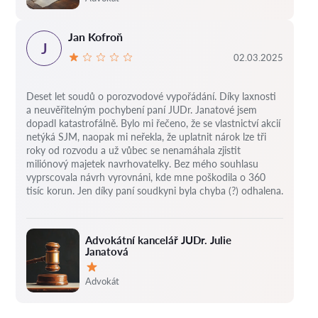
Jan Kofroň
J
02.03.2025
Deset let soudů o porozvodové vypořádání.
Díky laxnosti
a neuvěřitelným pochybení paní JUDr. Janatové jsem
dopadl katastrofálně.
Bylo mi řečeno, že se vlastnictví akcií
netýká SJM, naopak mi neřekla, že uplatnit nárok lze tři
roky od rozvodu a už vůbec se nenamáhala zjistit
miliónový majetek navrhovatelky.
Bez mého souhlasu
vyprscovala návrh vyrovnáni, kde mne poškodila o 360
tisíc korun.
Jen díky paní soudkyni byla chyba (?) odhalena.
Advokátní kancelář JUDr. Julie
Janatová
Hodnocení:
Advokát