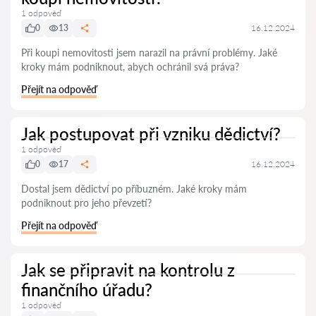
1 odpověď
0
13
16.12.2024
Při koupi nemovitosti jsem narazil na právní problémy. Jaké
kroky mám podniknout, abych ochránil svá práva?
Přejít na odpověď
Jak postupovat při vzniku dědictví?
1 odpověď
0
17
16.12.2024
Dostal jsem dědictví po příbuzném. Jaké kroky mám
podniknout pro jeho převzetí?
Přejít na odpověď
Jak se připravit na kontrolu z
finančního úřadu?
1 odpověď