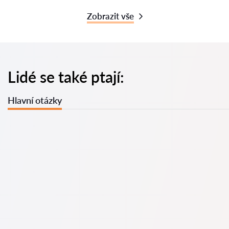
Zobrazit vše
Lidé se také ptají:
Hlavní otázky
U nás najdete seznam nejlepších právníků v s kompletními
informacemi. Ceny, recenze, telefonní číslo a adresa.