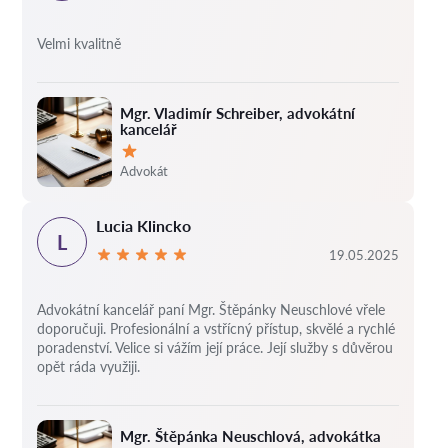
Velmi kvalitně
Mgr. Vladimír Schreiber, advokátní
kancelář
Hodnocení:
Advokát
Lucia Klincko
L
19.05.2025
Advokátní kancelář paní Mgr. Štěpánky Neuschlové vřele
doporučuji. Profesionální a vstřícný přístup, skvělé a rychlé
poradenství. Velice si vážím její práce. Její služby s důvěrou
opět ráda využiji.
Mgr. Štěpánka Neuschlová, advokátka