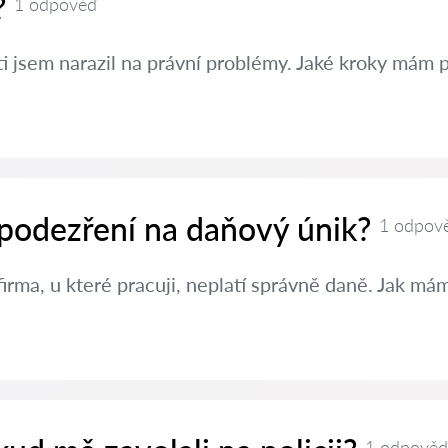
?
1 odpověď
ti jsem narazil na právní problémy. Jaké kroky mám 
 podezření na daňový únik?
1 odpov
irma, u které pracuji, neplatí správně daně. Jak m
1 odpověď