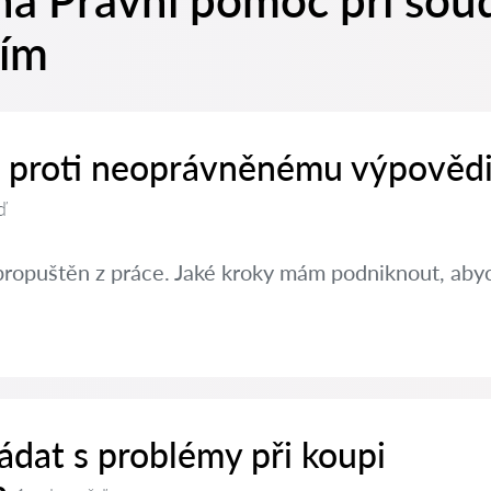
na Právní pomoc při sou
ním
it proti neoprávněnému výpovědi
ď
propuštěn z práce. Jaké kroky mám podniknout, abyc
ádat s problémy při koupi