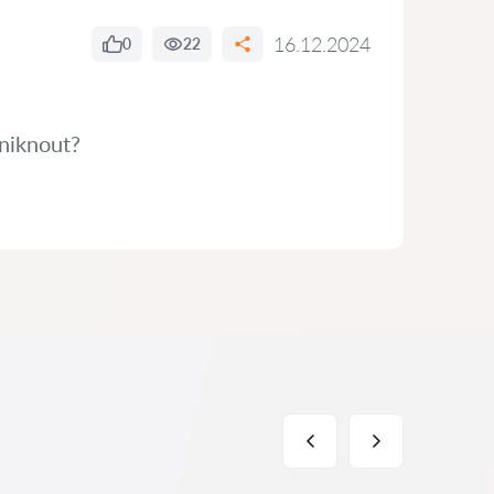
16.12.2024
0
22
niknout?