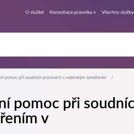
O službě
Konzultace právníka v
Všechny služby
vní pomoc při soudních procesech s vojenským zaměřením
ní pomoc při soudní
řením v