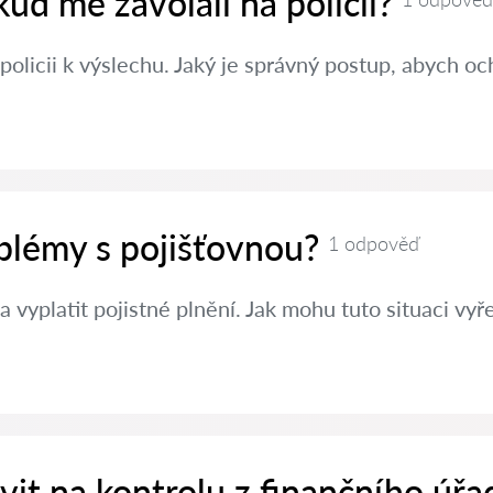
kud mě zavolali na policii?
policii k výslechu. Jaký je správný postup, abych oc
oblémy s pojišťovnou?
1 odpověď
a vyplatit pojistné plnění. Jak mohu tuto situaci vyře
avit na kontrolu z finančního úřa