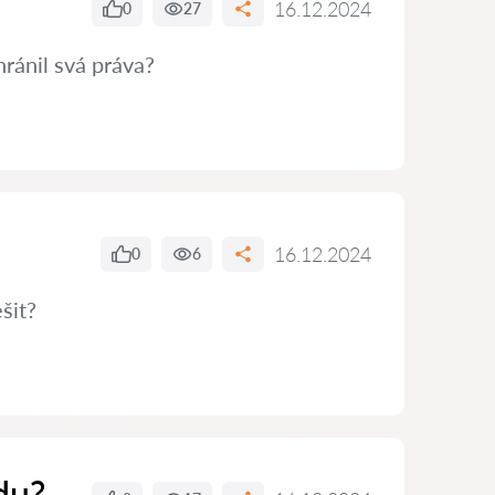
16.12.2024
0
27
hránil svá práva?
16.12.2024
0
6
šit?
du?