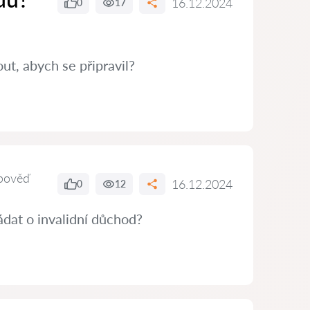
16.12.2024
0
17
t, abych se připravil?
pověď
16.12.2024
0
12
dat o invalidní důchod?