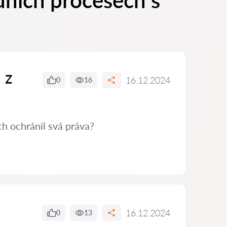
dních procesech s
 z
16.12.2024
0
16
h ochránil svá práva?
16.12.2024
0
13