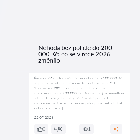
Nehoda bez policie do 200
000 Kč: co se v roce 2026
změnilo
Řada řidičů dodnes věří, že po nehodě do 100 000 Kč
se policie volat nemusí a nad tuto částku ano. Od
1. července 2025 to ale neplatí — hranice se
zdvojnásobila na 200 000 Kč. Kdo se starým pravidlem
stále řídí, riskuje buď zbytečné volání policie k
drobnému škrábanci, nebo naopak opomenutí ohlásit
nehodu, která to […]
22.07.2026
0
0
1