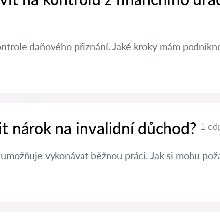
ontrole daňového přiznání. Jaké kroky mám podniknou
nit nárok na invalidní důchod?
1 od
eumožňuje vykonávat běžnou práci. Jak si mohu požá