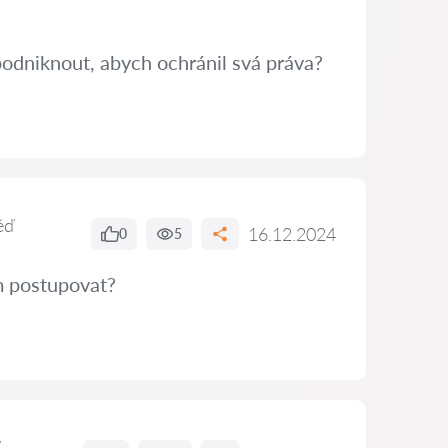
podniknout, abych ochránil svá práva?
ěď
16.12.2024
0
5
ám postupovat?