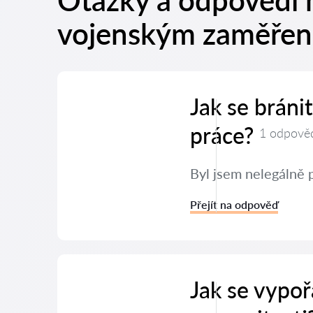
Otázky a odpovědi 
vojenským zaměře
Jak se brán
práce?
1 odpově
Byl jsem nelegálně 
Přejít na odpověď
Jak se vypoř