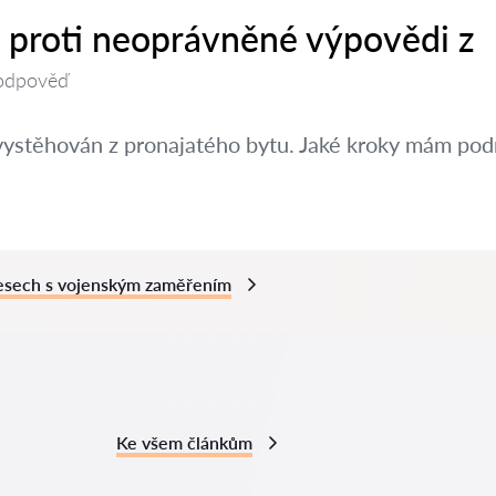
t proti neoprávněné výpovědi z
odpověď
vystěhován z pronajatého bytu. Jaké kroky mám pod
cesech s vojenským zaměřením
Ke všem článkům