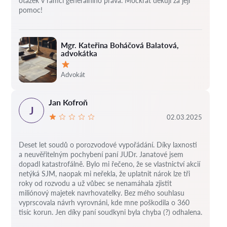
otázek v rámci generálního práva. Mockrát děkuji za její
pomoc!
Mgr. Kateřina Boháčová Balatová,
advokátka
Hodnocení:
Advokát
Jan Kofroň
J
02.03.2025
Deset let soudů o porozvodové vypořádání.
Díky laxnosti
a neuvěřitelným pochybení paní JUDr. Janatové jsem
dopadl katastrofálně.
Bylo mi řečeno, že se vlastnictví akcií
netýká SJM, naopak mi neřekla, že uplatnit nárok lze tři
roky od rozvodu a už vůbec se nenamáhala zjistit
miliónový majetek navrhovatelky.
Bez mého souhlasu
vyprscovala návrh vyrovnáni, kde mne poškodila o 360
tisíc korun.
Jen díky paní soudkyni byla chyba (?) odhalena.