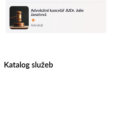
Advokátní kancelář JUDr. Julie
Janatová
Hodnocení:
Advokát
Katalog služeb