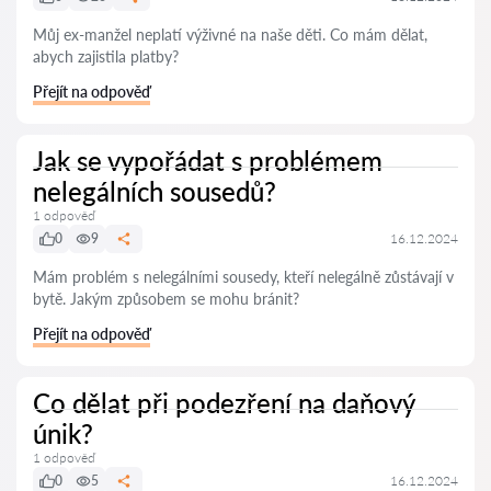
Můj ex-manžel neplatí výživné na naše děti. Co mám dělat,
abych zajistila platby?
Přejít na odpověď
Jak se vypořádat s problémem
nelegálních sousedů?
1 odpověď
0
9
16.12.2024
Mám problém s nelegálními sousedy, kteří nelegálně zůstávají v
bytě. Jakým způsobem se mohu bránit?
Přejít na odpověď
Co dělat při podezření na daňový
únik?
1 odpověď
0
5
16.12.2024