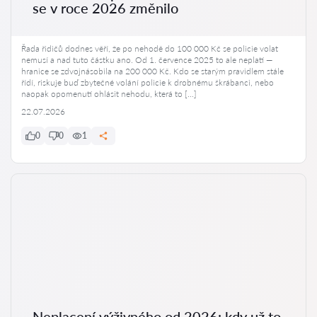
se v roce 2026 změnilo
Řada řidičů dodnes věří, že po nehodě do 100 000 Kč se policie volat
nemusí a nad tuto částku ano. Od 1. července 2025 to ale neplatí —
hranice se zdvojnásobila na 200 000 Kč. Kdo se starým pravidlem stále
řídí, riskuje buď zbytečné volání policie k drobnému škrábanci, nebo
naopak opomenutí ohlásit nehodu, která to […]
22.07.2026
0
0
1
Neplacení výživného od 2026: kdy už to