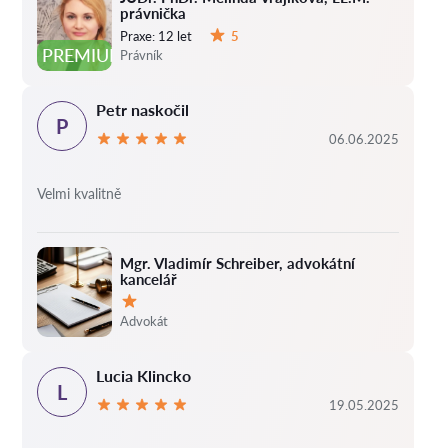
právnička
Praxe:
12 let
5
Hodnocení:
PREMIUM
Právník
Petr naskočil
P
06.06.2025
Velmi kvalitně
Mgr. Vladimír Schreiber, advokátní
kancelář
Hodnocení:
Advokát
Lucia Klincko
L
19.05.2025