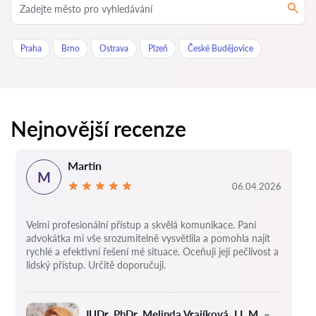
Praha
Brno
Ostrava
Plzeň
České Budějovice
Nejnovější recenze
Martin
M
06.04.2026
Velmi profesionální přístup a skvělá komunikace. Paní
advokátka mi vše srozumitelně vysvětlila a pomohla najít
rychlé a efektivní řešení mé situace. Oceňuji její pečlivost a
lidský přístup. Určitě doporučuji.
JUDr. PhDr. Melinda Vrajíková, LL.M. –