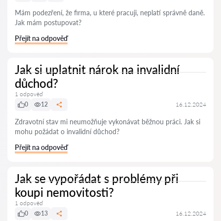
Mám podezření, že firma, u které pracuji, neplatí správně daně.
Jak mám postupovat?
Přejít na odpověď
Jak si uplatnit nárok na invalidní
důchod?
1 odpověď
0
12
16.12.2024
Zdravotní stav mi neumožňuje vykonávat běžnou práci. Jak si
mohu požádat o invalidní důchod?
Přejít na odpověď
Jak se vypořádat s problémy při
koupi nemovitosti?
1 odpověď
0
13
16.12.2024