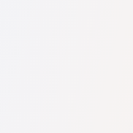
U nás najdete seznam nejlepších právníků v s kompletními
informacemi. Ceny, recenze, telefonní číslo a adresa.
Na naší službě najdete skutečné recenze právníků,
neodstraňujeme negativní recenze a není možné je uměle
navýšit.
Konzultace právníků v začíná od 1400 CZK a výše (ceny se
mohou lišit podle složitosti otázky a formy odpovědi).
Nejprve formulujte svou otázku jasně a stručně a zkuste ji
položit. Pokud není složitá a lze na ni rychle odpovědět,
právníci na ni často odpovídají zdarma. Právo určit cenu
konzultace však zůstává na právníkovi.
To lze provést na české službě pro vyhledávání právníků
Pravnici-cz.com zcela zdarma. Je důležité vědět, že pohodlné
vyhledávání a spojení se specialistou jsou zdarma, ale