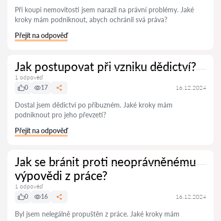
Při koupi nemovitosti jsem narazil na právní problémy. Jaké
kroky mám podniknout, abych ochránil svá práva?
Přejít na odpověď
Jak postupovat při vzniku dědictví?
1 odpověď
0
17
16.12.2024
Dostal jsem dědictví po příbuzném. Jaké kroky mám
podniknout pro jeho převzetí?
Přejít na odpověď
Jak se bránit proti neoprávněnému
výpovědi z práce?
1 odpověď
0
16
16.12.2024
Byl jsem nelegálně propuštěn z práce. Jaké kroky mám