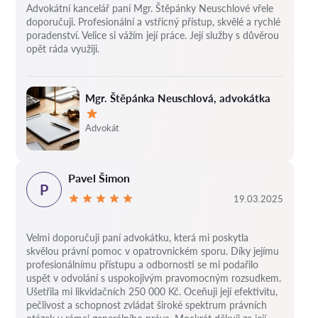
Advokátní kancelář paní Mgr. Štěpánky Neuschlové vřele
doporučuji. Profesionální a vstřícný přístup, skvělé a rychlé
poradenství. Velice si vážím její práce. Její služby s důvěrou
opět ráda využiji.
Mgr. Štěpánka Neuschlová, advokátka
Hodnocení:
Advokát
Pavel Šimon
P
19.03.2025
Velmi doporučuji paní advokátku, která mi poskytla
skvělou právní pomoc v opatrovnickém sporu. Díky jejímu
profesionálnímu přístupu a odbornosti se mi podařilo
uspět v odvolání s uspokojivým pravomocným rozsudkem.
Ušetřila mi likvidačních 250 000 Kč. Oceňuji její efektivitu,
pečlivost a schopnost zvládat široké spektrum právních