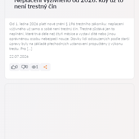
není trestný čin
Od 1. ledna 2026 platí nové znění § 196 trestního zákoníku: neplacení
výživného už samo o sobě není trestný čin. Trestné zůstává jen to
neplnění, které trvá déle než čtyři měsíce a vystaví dítě nebo jinou
oprávněnou osobu nebezpečí nouze. Stovky lidí odsouzených podle starší
úpravy byly na základě přechodných ustanovení propuštěny z výkonu
trestu. Pro […]
22.07.2026
0
0
1