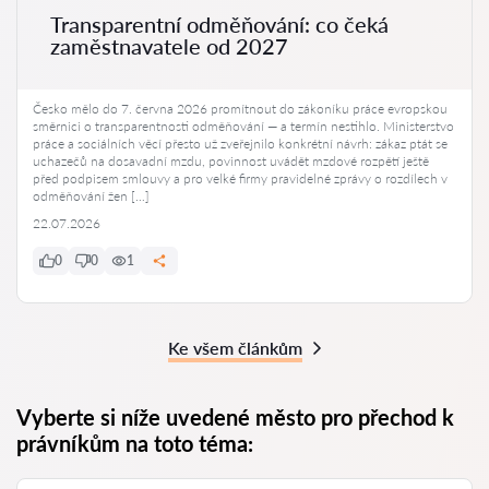
Transparentní odměňování: co čeká
zaměstnavatele od 2027
Česko mělo do 7. června 2026 promítnout do zákoníku práce evropskou
směrnici o transparentnosti odměňování — a termín nestihlo. Ministerstvo
práce a sociálních věcí přesto už zveřejnilo konkrétní návrh: zákaz ptát se
uchazečů na dosavadní mzdu, povinnost uvádět mzdové rozpětí ještě
před podpisem smlouvy a pro velké firmy pravidelné zprávy o rozdílech v
odměňování žen […]
22.07.2026
0
0
1
Ke všem článkům
Vyberte si níže uvedené město pro přechod k
právníkům na toto téma: