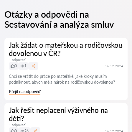
Otázky a odpovědi na
Sestavování a analýza smluv
Jak žádat o mateřskou a rodičovskou
dovolenou v ČR?
1 odpověď
0
1
16.12.2024
Chci se vrátit do práce po mateřské, jaké kroky musím
podniknout, abych měla nárok na rodičovskou dovolenou?
Přejít na odpověď
Jak řešit neplacení výživného na
děti?
1 odpověď
0
26
16.12.2024