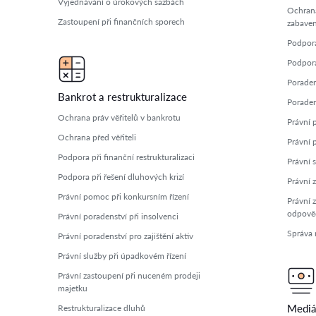
Vyjednávání o úrokových sazbách
Ochran
Zastoupení při finančních sporech
zabaven
Podpora
Podpora 
Poradens
Bankrot a restrukturalizace
Poradens
Ochrana práv věřitelů v bankrotu
Právní 
Ochrana před věřiteli
Právní p
Podpora při finanční restrukturalizaci
Právní 
Podpora při řešení dluhových krizí
Právní 
Právní pomoc při konkursním řízení
Právní 
odpově
Právní poradenství při insolvenci
Správa r
Právní poradenství pro zajištění aktiv
Právní služby při úpadkovém řízení
Právní zastoupení při nuceném prodeji
majetku
Mediá
Restrukturalizace dluhů