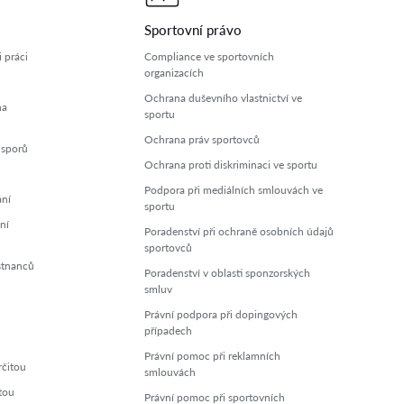
Sportovní právo
 práci
Compliance ve sportovních
organizacích
Ochrana duševního vlastnictví ve
na
sportu
Ochrana práv sportovců
 sporů
Ochrana proti diskriminaci ve sportu
Podpora při mediálních smlouvách ve
ání
sportu
ní
Poradenství při ochraně osobních údajů
sportovců
stnanců
Poradenství v oblasti sponzorských
smluv
Právní podpora při dopingových
případech
Právní pomoc při reklamních
rčitou
smlouvách
tou
Právní pomoc při sportovních