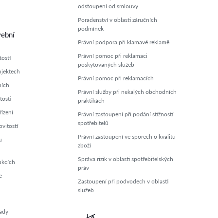
odstoupení od smlouvy
Poradenství v oblasti záručních
podmínek
vební
Právní podpora při klamavé reklamě
Právní pomoc při reklamaci
ostí
poskytovaných služeb
ojektech
Právní pomoc při reklamacích
ních
Právní služby při nekalých obchodních
tosti
praktikách
ízení
Právní zastoupení při podání stížností
spotřebitelů
vitostí
Právní zastoupení ve sporech o kvalitu
u
zboží
Správa rizik v oblasti spotřebitelských
ukcích
práv
e
Zastoupení při podvodech v oblasti
služeb
ady