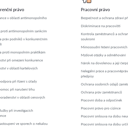
renční právo
Pracovní právo
nce v oblasti antimonopolního
Bezpečnost a ochrana zdraví při
Diskriminace na pracovišti
proti antimonopolním sankcím
Kontrola zaměstnanců a ochra
 práv podniků v konkurenčním
soukromí
dí
Mimosoudní řešení pracovních
 proti monopolním praktikám
Mzdové otázky a odměňování
ství při omezení konkurence
Nárok na dovolenou a její čerp
ství v oblasti kartelových
Nelegální práce a pracovněpráv
předpisy
odpora při řízení s úřady
Ochrana osobních údajů zamě
pomoc při narušení trhu
Ochrana práv zaměstnanců
poradenství v oblasti cenových
Pracovní doba a odpočinek
Pracovní právo pro cizince
lužby při investigacích
ence
Pracovní smlouva na dobu neu
zastoupení ve sporech o nekalou
Pracovní smlouva na dobu urči