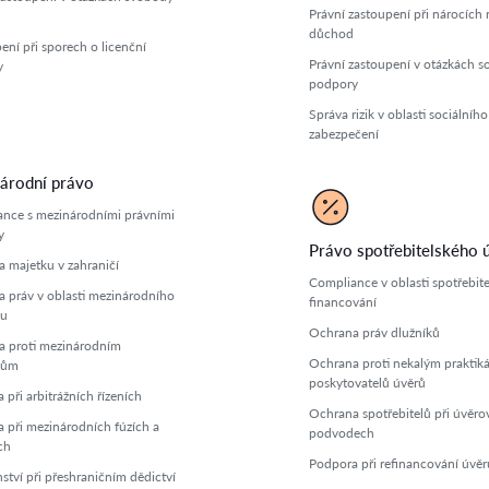
Právní zastoupení při nárocích 
důchod
ení při sporech o licenční
Právní zastoupení v otázkách so
y
podpory
Správa rizik v oblasti sociálního
zabezpečení
árodní právo
nce s mezinárodními právními
y
Právo spotřebitelského 
 majetku v zahraničí
Compliance v oblasti spotřebit
 práv v oblasti mezinárodního
financování
u
Ochrana práv dlužníků
 proti mezinárodním
Ochrana proti nekalým praktik
dům
poskytovatelů úvěrů
při arbitrážních řízeních
Ochrana spotřebitelů při úvěro
 při mezinárodních fúzích a
podvodech
ch
Podpora při refinancování úvěr
ství při přeshraničním dědictví