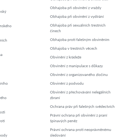
Obhajoba při obvinění z vraždy
vský
Obhajoba při obvinění z vydírání
Obhajoba při sexuálních trestních
enského
činech
Obhajoba proti falešným obviněním
lních
Obhajoba v trestních věcech
na
Obvinění z krádeže
Obvinění z manipulace s důkazy
Obvinění z organizovaného zločinu
tního
Obvinění z podvodu
Obvinění z přechovávání nelegálních
vého
zbraní
Ochrana práv při falešných svědectvích
sti
Právní ochrana při obvinění z praní
oti
špinavých peněz
Právní ochrana proti neoprávněnému
chody
sledování