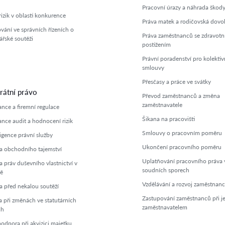
Pracovní úrazy a náhrada škod
rizik v oblasti konkurence
Práva matek a rodičovská dovo
vání ve správních řízeních o
Práva zaměstnanců se zdravot
řské soutěži
postižením
Právní poradenství pro kolektiv
smlouvy
Přesčasy a práce ve svátky
rátní právo
Převod zaměstnanců a změna
zaměstnavatele
nce a firemní regulace
Šikana na pracovišti
nce audit a hodnocení rizik
Smlouvy o pracovním poměru
igence právní služby
Ukončení pracovního poměru
 obchodního tajemství
Uplatňování pracovního práva 
 práv duševního vlastnictví v
soudních sporech
ě
Vzdělávání a rozvoj zaměstnan
 před nekalou soutěží
Zastupování zaměstnanců při j
 při změnách ve statutárních
zaměstnavatelem
ch
podpora při akvizici majetku