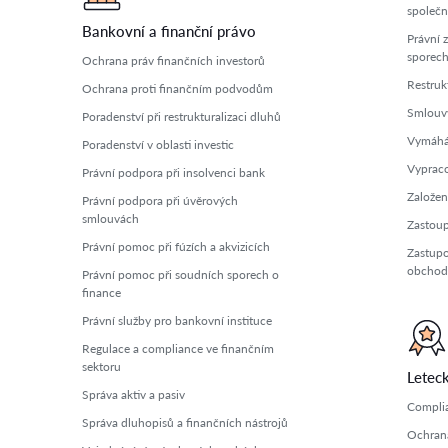
společn
Bankovní a finanční právo
Právní 
sporec
Ochrana práv finančních investorů
Restruk
Ochrana proti finančním podvodům
Smlouvy
Poradenství při restrukturalizaci dluhů
Vymáhán
Poradenství v oblasti investic
Vyprac
Právní podpora při insolvenci bank
Založen
Právní podpora při úvěrových
smlouvách
Zastoup
Právní pomoc při fúzích a akvizicích
Zastupo
obchod
Právní pomoc při soudních sporech o
finance
Právní služby pro bankovní instituce
Regulace a compliance ve finančním
sektoru
Letec
Správa aktiv a pasiv
Complia
Správa dluhopisů a finančních nástrojů
Ochrana