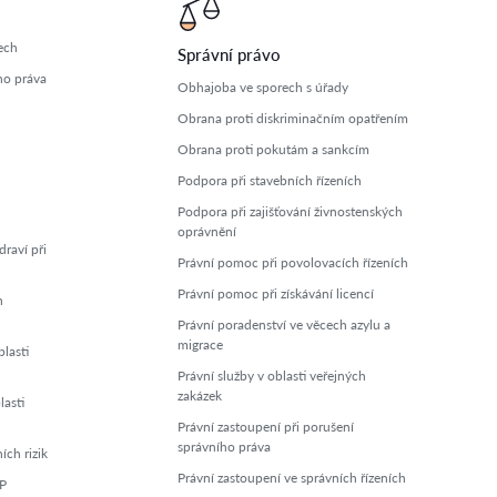
ech
Správní právo
ho práva
Obhajoba ve sporech s úřady
Obrana proti diskriminačním opatřením
Obrana proti pokutám a sankcím
Podpora při stavebních řízeních
Podpora při zajišťování živnostenských
oprávnění
raví při
Právní pomoc při povolovacích řízeních
Právní pomoc při získávání licencí
h
Právní poradenství ve věcech azylu a
migrace
lasti
Právní služby v oblasti veřejných
zakázek
lasti
Právní zastoupení při porušení
správního práva
ch rizik
Právní zastoupení ve správních řízeních
ZP