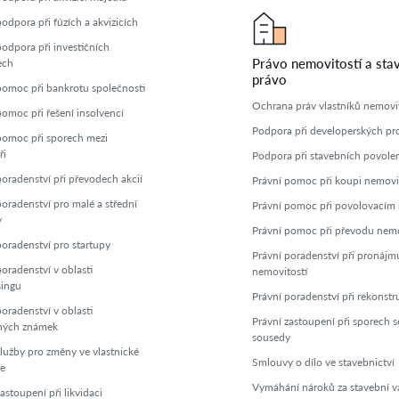
odpora při fúzích a akvizicích
podpora při investičních
Právo nemovitostí a sta
ech
právo
pomoc při bankrotu společnosti
Ochrana práv vlastníků nemovit
pomoc při řešení insolvencí
Podpora při developerských pr
pomoc při sporech mezi
ři
Podpora při stavebních povole
poradenství při převodech akcií
Právní pomoc při koupi nemovi
poradenství pro malé a střední
Právní pomoc při povolovacím ř
y
Právní pomoc při převodu nemo
poradenství pro startupy
Právní poradenství při pronájm
oradenství v oblasti
nemovitostí
singu
Právní poradenství při rekonstr
oradenství v oblasti
Právní zastoupení při sporech s
ných známek
sousedy
služby pro změny ve vlastnické
Smlouvy o dílo ve stavebnictví
ře
Vymáhání nároků za stavební v
astoupení při likvidaci