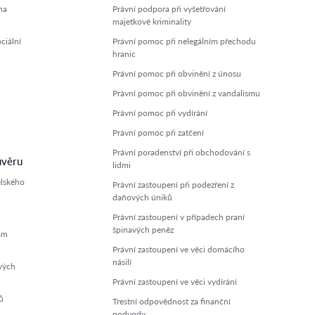
na
Právní podpora při vyšetřování
majetkové kriminality
ciální
Právní pomoc při nelegálním přechodu
hranic
Právní pomoc při obvinění z únosu
Právní pomoc při obvinění z vandalismu
Právní pomoc při vydírání
Právní pomoc při zatčení
Právní poradenství při obchodování s
úvěru
lidmi
elského
Právní zastoupení při podezření z
daňových úniků
Právní zastoupení v případech praní
špinavých peněz
ám
Právní zastoupení ve věci domácího
násilí
vých
Právní zastoupení ve věci vydírání
ů
Trestní odpovědnost za finanční
podvody