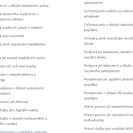
zabezpečení
nce v oblasti mediálního práva
Ochrana práv rodičů na rodičo
 duševního vlastnictví v
příspěvek
kačním sektoru
Ochrana práv v oblasti nemoc
 osobních údajů v médiích
pojištění
 práv novinářů
Ochrana proti zneužívání sociá
dávek
 proti zneužívání mediálního
Podpora při přezkumu nároků 
sociální dávky
 při tvorbě mediálních smluv
Podpora při žádostech o dávky
ství při ochraně značky
sociálního zabezpečení
ství v oblasti reklamy a
Poradenství při zajištění zdravo
ngu
pojištění
podpora v oblasti autorských
Poradenství v oblasti důchodo
médiích
pojištění
pomoc při difamaci
Právní pomoc při nezaměstnano
lužby pro digitální média
Právní pomoc při odvoláních pr
služby v oblasti rozhlasového a
rozhodnutím
ího vysílání
Právní služby pro invalidní dů
zastoupení v otázkách svobody