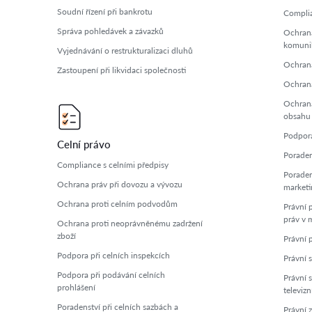
Soudní řízení při bankrotu
Complia
Správa pohledávek a závazků
Ochrana
komuni
Vyjednávání o restrukturalizaci dluhů
Ochrana
Zastoupení při likvidaci společnosti
Ochrana
Ochrana
obsahu
Podpora
Celní právo
Poraden
Compliance s celními předpisy
Poraden
Ochrana práv při dovozu a vývozu
marketi
Ochrana proti celním podvodům
Právní 
práv v 
Ochrana proti neoprávněnému zadržení
zboží
Právní 
Podpora při celních inspekcích
Právní s
Podpora při podávání celních
Právní 
prohlášení
televizn
Poradenství při celních sazbách a
Právní 