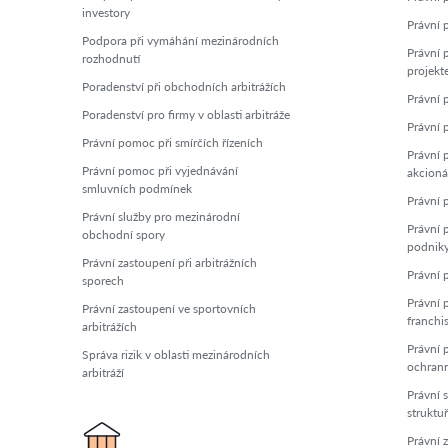
investory
Právní p
Podpora při vymáhání mezinárodních
Právní 
rozhodnutí
projekt
Poradenství při obchodních arbitrážích
Právní 
Poradenství pro firmy v oblasti arbitráže
Právní 
Právní pomoc při smírčích řízeních
Právní 
Právní pomoc při vyjednávání
akcioná
smluvních podmínek
Právní 
Právní služby pro mezinárodní
Právní 
obchodní spory
podnik
Právní zastoupení při arbitrážních
Právní 
sporech
Právní p
Právní zastoupení ve sportovních
franchi
arbitrážích
Právní p
Správa rizik v oblasti mezinárodních
ochran
arbitráží
Právní 
struktu
Právní z