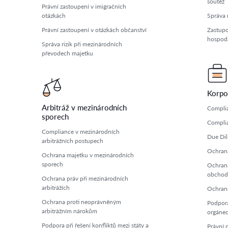
soutěž
Právní zastoupení v imigračních
otázkách
Správa 
Právní zastoupení v otázkách občanství
Zastupo
hospodá
Správa rizik při mezinárodních
převodech majetku
Korpo
Arbitráž v mezinárodních
Complia
sporech
Complia
Compliance v mezinárodních
Due Dil
arbitrážních postupech
Ochrana
Ochrana majetku v mezinárodních
sporech
Ochrana
obchod
Ochrana práv při mezinárodních
arbitrážích
Ochrana
Ochrana proti neoprávněným
Podpora
arbitrážním nárokům
orgáne
Podpora při řešení konfliktů mezi státy a
Právní 