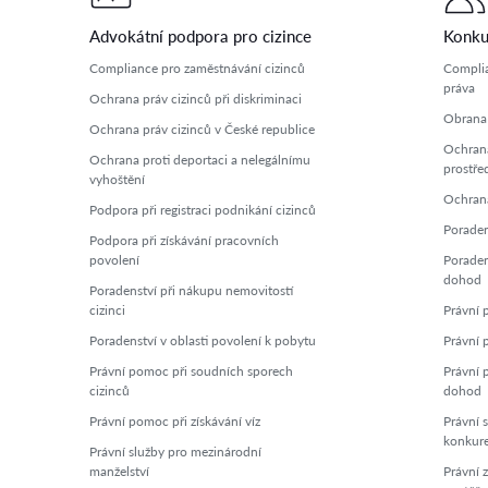
Advokátní podpora pro cizince
Konku
Compliance pro zaměstnávání cizinců
Complia
práva
Ochrana práv cizinců při diskriminaci
Obrana 
Ochrana práv cizinců v České republice
Ochrana
Ochrana proti deportaci a nelegálnímu
prostře
vyhoštění
Ochrana
Podpora při registraci podnikání cizinců
Poraden
Podpora při získávání pracovních
povolení
Poraden
dohod
Poradenství při nákupu nemovitostí
cizinci
Právní p
Poradenství v oblasti povolení k pobytu
Právní 
Právní pomoc při soudních sporech
Právní 
cizinců
dohod
Právní pomoc při získávání víz
Právní s
konkur
Právní služby pro mezinárodní
manželství
Právní 