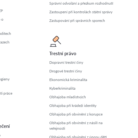
Správní odvolání a přezkum rozhodnutí
ZP
Zastoupení při kontrolách státní správy
 o
Zastupování při správních sporech
uditech
razech
Trestní právo
Dopravní trestní činy
Drogové trestní činy
ygieny
Ekonomická kriminalita
Kyberkriminalita
ti práce
Obhajoba mladistvých
Obhajoba při krádeži identity
Obhajoba při obvinění z korupce
Obhajoba při obvinění z násilí na
ečení
veřejnosti
o
Obhajoba při obvinění z únosu dětí