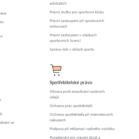
arbitrážích
y
Právní služby pro sportovní kluby
lená
Právní zastoupení při sportovních
ním
smlouvách
Právní zastoupení v otázkách
ní
sportovních licencí
Správa rizik v oblasti sportu
Spotřebitelské právo
Obrana proti zneužívání osobních
údajů
v
Ochrana práv spotřebitelů
ců
Ochrana spotřebitele při internetových
nákupech
ednání se
Podpora při reklamaci vadného výrobku
Poradenství pro vrácení zboží a