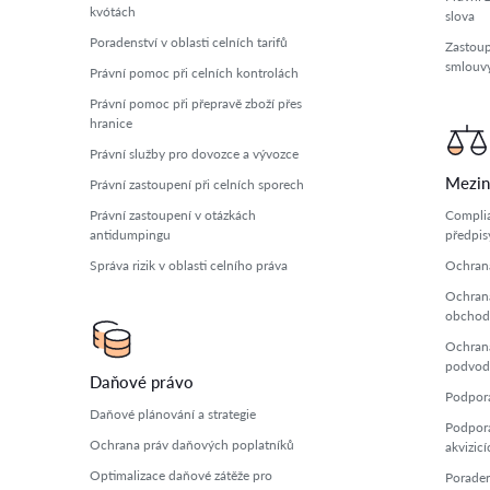
kvótách
slova
Poradenství v oblasti celních tarifů
Zastoup
smlouv
Právní pomoc při celních kontrolách
Právní pomoc při přepravě zboží přes
hranice
Právní služby pro dovozce a vývozce
Mezin
Právní zastoupení při celních sporech
Právní zastoupení v otázkách
Complia
antidumpingu
předpis
Správa rizik v oblasti celního práva
Ochrana
Ochrana
obchod
Ochrana
podvo
Daňové právo
Podpora 
Daňové plánování a strategie
Podpora
Ochrana práv daňových poplatníků
akvizicí
Optimalizace daňové zátěže pro
Poraden