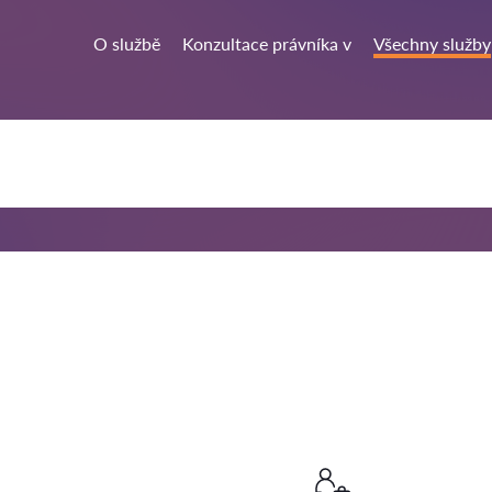
O službě
Konzultace právníka v
Všechny služby