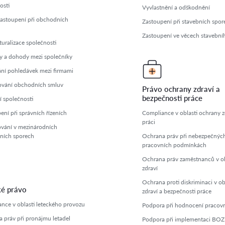
osti
Vyvlastnění a odškodnění
zastoupení při obchodních
Zastoupení při stavebních spor
h
Zastoupení ve věcech stavební
turalizace společnosti
 a dohody mezi společníky
í pohledávek mezi firmami
ování obchodních smluv
Právo ochrany zdraví a
bezpečnosti práce
í společnosti
ení při správních řízeních
Compliance v oblasti ochrany zd
práci
vání v mezinárodních
ních sporech
Ochrana práv při nebezpečnýc
pracovních podmínkách
Ochrana práv zaměstnanců v ob
zdraví
Ochrana proti diskriminaci v ob
ké právo
zdraví a bezpečnosti práce
nce v oblasti leteckého provozu
Podpora při hodnocení pracovní
 práv při pronájmu letadel
Podpora při implementaci BO