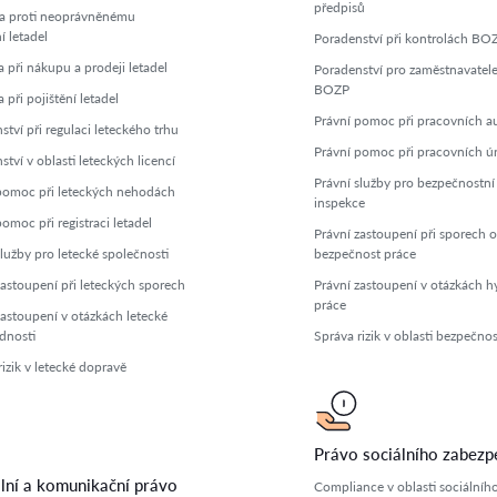
předpisů
a proti neoprávněnému
í letadel
Poradenství při kontrolách BO
 při nákupu a prodeji letadel
Poradenství pro zaměstnavatele
BOZP
při pojištění letadel
Právní pomoc při pracovních a
tví při regulaci leteckého trhu
Právní pomoc při pracovních ú
tví v oblasti leteckých licencí
Právní služby pro bezpečnostní
pomoc při leteckých nehodách
inspekce
omoc při registraci letadel
Právní zastoupení při sporech o
služby pro letecké společnosti
bezpečnost práce
zastoupení při leteckých sporech
Právní zastoupení v otázkách h
práce
zastoupení v otázkách letecké
dnosti
Správa rizik v oblasti bezpečnos
izik v letecké dopravě
Právo sociálního zabezp
lní a komunikační právo
Compliance v oblasti sociálníh