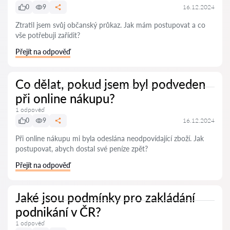
0
9
16.12.2024
Ztratil jsem svůj občanský průkaz. Jak mám postupovat a co
vše potřebuji zařídit?
Přejít na odpověď
Co dělat, pokud jsem byl podveden
při online nákupu?
1 odpověď
0
9
16.12.2024
Při online nákupu mi byla odeslána neodpovídající zboží. Jak
postupovat, abych dostal své peníze zpět?
Přejít na odpověď
Jaké jsou podmínky pro zakládání
podnikání v ČR?
1 odpověď