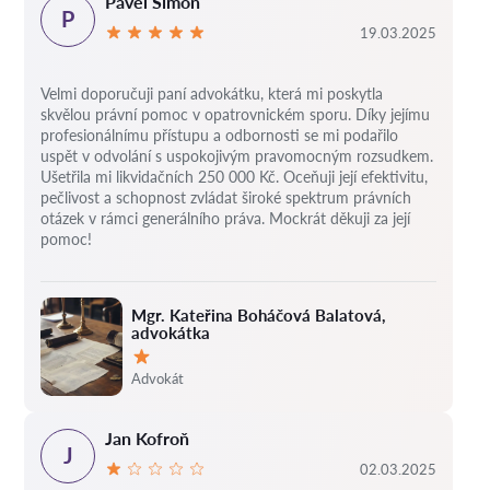
Pavel Šimon
P
19.03.2025
Velmi doporučuji paní advokátku, která mi poskytla
skvělou právní pomoc v opatrovnickém sporu. Díky jejímu
profesionálnímu přístupu a odbornosti se mi podařilo
uspět v odvolání s uspokojivým pravomocným rozsudkem.
Ušetřila mi likvidačních 250 000 Kč. Oceňuji její efektivitu,
pečlivost a schopnost zvládat široké spektrum právních
otázek v rámci generálního práva. Mockrát děkuji za její
pomoc!
Mgr. Kateřina Boháčová Balatová,
advokátka
Hodnocení:
Advokát
Jan Kofroň
J
02.03.2025