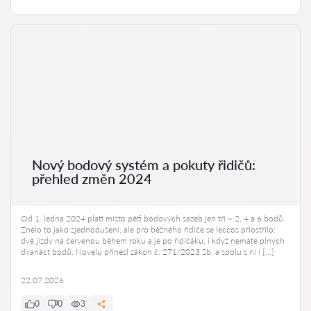
Nový bodový systém a pokuty řidičů:
přehled změn 2024
Od 1. ledna 2024 platí místo pěti bodových sazeb jen tři – 2, 4 a 6 bodů.
Znělo to jako zjednodušení, ale pro běžného řidiče se leccos přiostřilo:
dvě jízdy na červenou během roku a je po řidičáku, i když nemáte plných
dvanáct bodů. Novelu přinesl zákon č. 271/2023 Sb. a spolu s ní i […]
22.07.2026
0
0
3