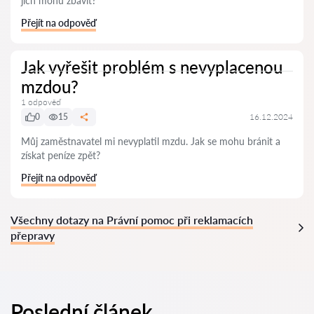
jich mohu zbavit?
Přejít na odpověď
Jak vyřešit problém s nevyplacenou
mzdou?
1 odpověď
0
15
16.12.2024
Můj zaměstnavatel mi nevyplatil mzdu. Jak se mohu bránit a
získat peníze zpět?
Přejít na odpověď
Všechny dotazy na Právní pomoc při reklamacích
přepravy
Poslední článek