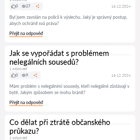
0
27
16.12.2024
Byl jsem zavolán na policii k výslechu. Jaký je správný postup,
abych ochránil svá práva?
Přejít na odpověď
Jak se vypořádat s problémem
nelegálních sousedů?
1 odpověď
0
9
16.12.2024
Mám problém s nelegálními sousedy, kteří nelegálně zůstávají v
bytě. Jakým způsobem se mohu bránit?
Přejít na odpověď
Co dělat při ztrátě občanského
průkazu?
1 odpověď