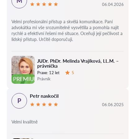
M
06.04.2026
Velmi profesionální přístup a skvělá komunikace. Paní
advokátka mi vše srozumitelně vysvětlila a pomohla najít
rychlé a efektivní řešení mé situace. Oceňuji její pečlivost a
lidský přístup. Určitě doporučuji.
JUDr. PhDr. Melinda Vrajíková, LL.M. –
právnička
Praxe:
12 let
5
Hodnocení:
PREMIUM
Právník
Petr naskočil
P
06.06.2025
Velmi kvalitně