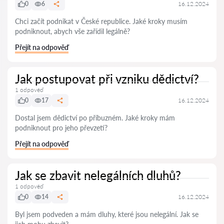
0
6
16.12.2024
Chci začít podnikat v České republice. Jaké kroky musím
podniknout, abych vše zařídil legálně?
Přejít na odpověď
Jak postupovat při vzniku dědictví?
1 odpověď
0
17
16.12.2024
Dostal jsem dědictví po příbuzném. Jaké kroky mám
podniknout pro jeho převzetí?
Přejít na odpověď
Jak se zbavit nelegálních dluhů?
1 odpověď
0
14
16.12.2024
Byl jsem podveden a mám dluhy, které jsou nelegální. Jak se