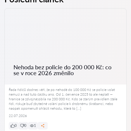
Nehoda bez policie do 200 000 Kč: co
se v roce 2026 změnilo
Řada řidičů dodnes věří, že po nehodě do 100 000 Kč se policie volat
nemusí a nad tuto částku ano. Od 1. července 2025 to ale neplatí —
hranice se zdvojnásobila na 200 000 Kč. Kdo se starým pravidlem stále
řídí, riskuje buď zbytečné volání policie k drobnému škrábanci, nebo
naopak opomenutí ohlásit nehodu, která to […]
22.07.2026
0
0
1