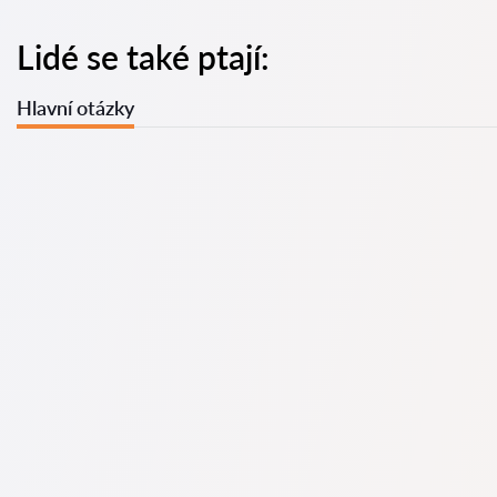
Lidé se také ptají:
Hlavní otázky
U nás najdete seznam nejlepších právníků v s kompletními
informacemi. Ceny, recenze, telefonní číslo a adresa.
Na naší službě najdete skutečné recenze právníků,
neodstraňujeme negativní recenze a není možné je uměle
navýšit.