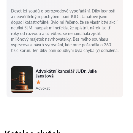
Deset let soudů o porozvodové vypořádání.
Díky laxnosti
a neuvěřitelným pochybení paní JUDr. Janatové jsem
dopadl katastrofálně.
Bylo mi řečeno, že se vlastnictví akcií
netýká SJM, naopak mi neřekla, že uplatnit nárok lze tři
roky od rozvodu a už vůbec se nenamáhala zjistit
miliónový majetek navrhovatelky.
Bez mého souhlasu
vyprscovala návrh vyrovnáni, kde mne poškodila o 360
tisíc korun.
Jen díky paní soudkyni byla chyba (?) odhalena.
Advokátní kancelář JUDr. Julie
Janatová
Hodnocení:
Advokát