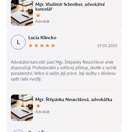
Mgr. Vladimír Schreiber, advokátní
kancelář
Hodnocení:
Advokát
Lucia Klincko
L
19.05.2025
Advokátní kancelář paní Mgr. Štěpánky Neuschlové vřele
doporučuji. Profesionální a vstřícný přístup, skvělé a rychlé
poradenství. Velice si vážím její práce. Její služby s důvěrou
opět ráda využiji.
Mgr. Štěpánka Neuschlová, advokátka
Hodnocení:
Advokát