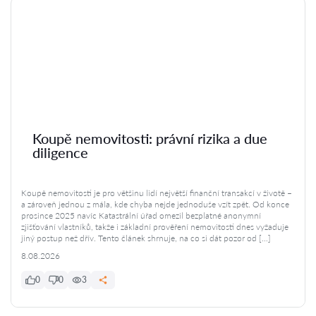
Koupě nemovitosti: právní rizika a due
diligence
Koupě nemovitosti je pro většinu lidí největší finanční transakcí v životě –
a zároveň jednou z mála, kde chyba nejde jednoduše vzít zpět. Od konce
prosince 2025 navíc Katastrální úřad omezil bezplatné anonymní
zjišťování vlastníků, takže i základní prověření nemovitosti dnes vyžaduje
jiný postup než dřív. Tento článek shrnuje, na co si dát pozor od […]
8.08.2026
0
0
3