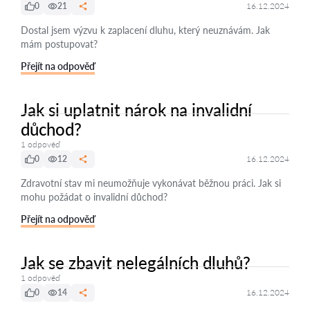
0
21
16.12.2024
Dostal jsem výzvu k zaplacení dluhu, který neuznávám. Jak
mám postupovat?
Přejít na odpověď
Jak si uplatnit nárok na invalidní
důchod?
1 odpověď
0
12
16.12.2024
Zdravotní stav mi neumožňuje vykonávat běžnou práci. Jak si
mohu požádat o invalidní důchod?
Přejít na odpověď
Jak se zbavit nelegálních dluhů?
1 odpověď
0
14
16.12.2024