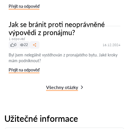
Přejít na odpověď
Jak se bránit proti neoprávněné
výpovědi z pronájmu?
1 odpověď
0
22
16.12.2024
Byl jsem nelegálně vystěhován z pronajatého bytu. Jaké kroky
mám podniknout?
Přejít na odpověď
Všechny otázky
Užitečné informace