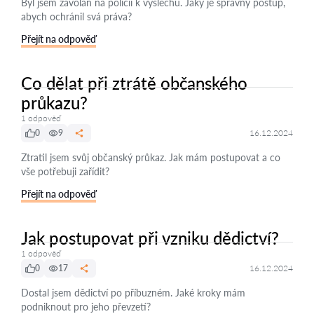
Byl jsem zavolán na policii k výslechu. Jaký je správný postup,
abych ochránil svá práva?
Přejít na odpověď
Co dělat při ztrátě občanského
průkazu?
1 odpověď
0
9
16.12.2024
Ztratil jsem svůj občanský průkaz. Jak mám postupovat a co
vše potřebuji zařídit?
Přejít na odpověď
Jak postupovat při vzniku dědictví?
1 odpověď
0
17
16.12.2024
Dostal jsem dědictví po příbuzném. Jaké kroky mám
podniknout pro jeho převzetí?