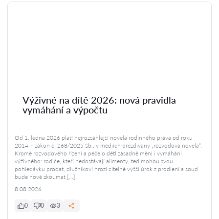
Výživné na dítě 2026: nová pravidla
vymáhání a výpočtu
Od 1. ledna 2026 platí nejrozsáhlejší novela rodinného práva od roku
2014 – zákon č. 268/2025 Sb., v médiích přezdívaný „rozvodová novela“.
Kromě rozvodového řízení a péče o děti zásadně mění i vymáhání
výživného: rodiče, kteří nedostávají alimenty, teď mohou svou
pohledávku prodat, dlužníkovi hrozí citelně vyšší úrok z prodlení a soud
bude nově zkoumat […]
8.08.2026
0
0
3