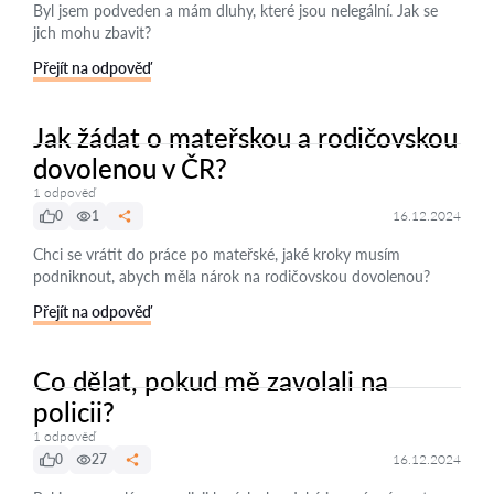
Byl jsem podveden a mám dluhy, které jsou nelegální. Jak se
jich mohu zbavit?
Přejít na odpověď
Jak žádat o mateřskou a rodičovskou
dovolenou v ČR?
1 odpověď
0
1
16.12.2024
Chci se vrátit do práce po mateřské, jaké kroky musím
podniknout, abych měla nárok na rodičovskou dovolenou?
Přejít na odpověď
Co dělat, pokud mě zavolali na
policii?
1 odpověď
0
27
16.12.2024