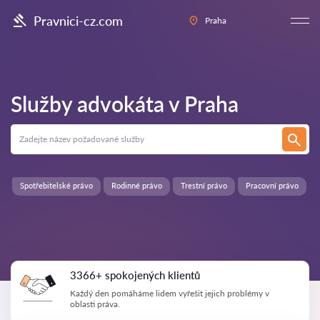
Pravnici-cz.com
Praha
Služby advokáta v
Praha
Spotřebitelské právo
Rodinné právo
Trestní právo
Pracovní právo
3366+ spokojených klientů
Každý den pomáháme lidem vyřešit jejich problémy v
oblasti práva.