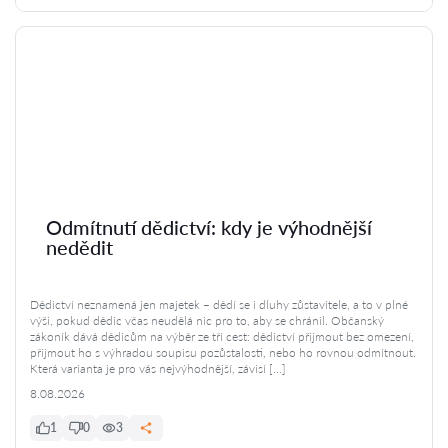
Odmítnutí dědictví: kdy je výhodnější
nedědit
Dědictví neznamená jen majetek – dědí se i dluhy zůstavitele, a to v plné
výši, pokud dědic včas neudělá nic pro to, aby se chránil. Občanský
zákoník dává dědicům na výběr ze tří cest: dědictví přijmout bez omezení,
přijmout ho s výhradou soupisu pozůstalosti, nebo ho rovnou odmítnout.
Která varianta je pro vás nejvýhodnější, závisí […]
8.08.2026
1
0
3