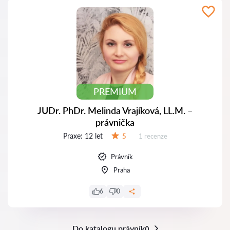
PREMIUM
JUDr. PhDr. Melinda Vrajíková, LL.M. –
právnička
Praxe:
12 let
Recenzí:
5
1 recenze
Hodnocení:
Právník
Praha
6
0
Do katalogu právníků